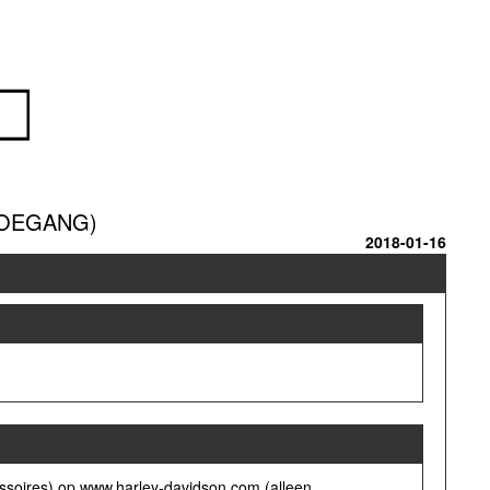
TOEGANG)
2018-01-16
essoires) op www.harley-davidson.com (alleen