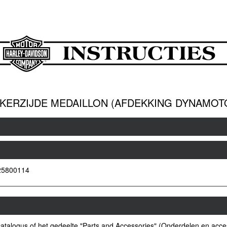
NKERZIJDE MEDAILLON (AFDEKKING DYNAMO
25800114
atalogus of het gedeelte "Parts and Accessories" (Onderdelen en acc