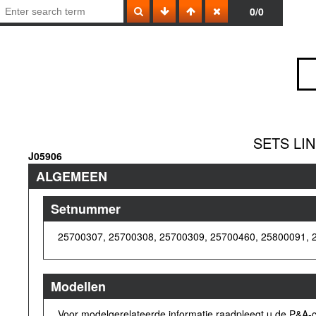
0/0
SETS LI
J05906
ALGEMEEN
Setnummer
25700307, 25700308, 25700309, 25700460, 25800091, 
Modellen
Voor modelgerelateerde informatie raadpleegt u de P&A-c