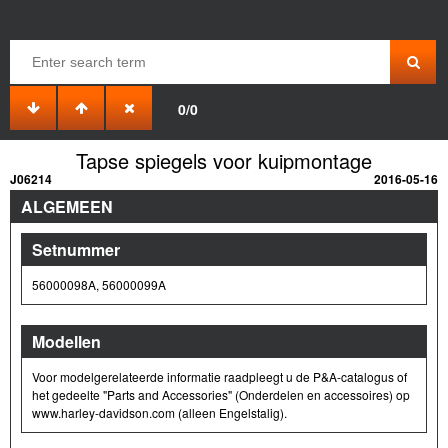
0/0
Tapse spiegels voor kuipmontage
J06214
2016-05-16
ALGEMEEN
Setnummer
56000098A, 56000099A
Modellen
Voor modelgerelateerde informatie raadpleegt u de P&A-catalogus of
het gedeelte "Parts and Accessories" (Onderdelen en accessoires) op
www.harley-davidson.com (alleen Engelstalig).