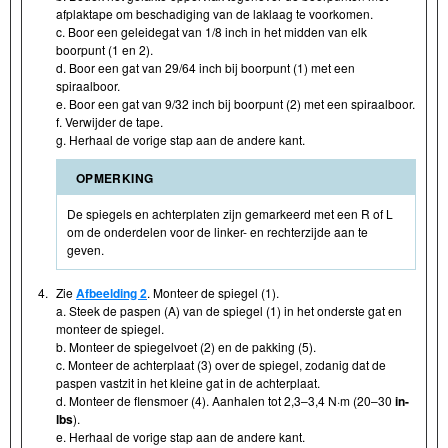
afplaktape om beschadiging van de laklaag te voorkomen.
c. Boor een geleidegat van 1/8 inch in het midden van elk
boorpunt (1 en 2).
d. Boor een gat van 29/64 inch bij boorpunt (1) met een
spiraalboor.
e. Boor een gat van 9/32 inch bij boorpunt (2) met een spiraalboor.
f. Verwijder de tape.
g. Herhaal de vorige stap aan de andere kant.
OPMERKING
De spiegels en achterplaten zijn gemarkeerd met een R of L
om de onderdelen voor de linker- en rechterzijde aan te
geven.
4.
Zie
Afbeelding 2
. Monteer de spiegel (1).
a. Steek de paspen (A) van de spiegel (1) in het onderste gat en
monteer de spiegel.
b. Monteer de spiegelvoet (2) en de pakking (5).
c. Monteer de achterplaat (3) over de spiegel, zodanig dat de
paspen vastzit in het kleine gat in de achterplaat.
d. Monteer de flensmoer (4). Aanhalen tot 2,3–3,4 N·m (20–30
in-
lbs
).
e. Herhaal de vorige stap aan de andere kant.