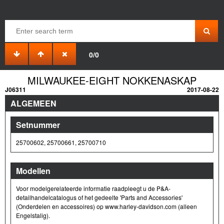
0/0
MILWAUKEE-EIGHT NOKKENASKAP
J06311
2017-08-22
ALGEMEEN
Setnummer
25700602, 25700661, 25700710
Modellen
Voor modelgerelateerde informatie raadpleegt u de P&A-
detailhandelcatalogus of het gedeelte 'Parts and Accessories'
(Onderdelen en accessoires) op www.harley-davidson.com (alleen
Engelstalig).