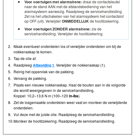
Voor voertuigen met alarmsirene:
draai de contactsleutel
naar de stand AAN met de afstandsbediening van het
alarmsysteem aanwezig. Raadpleeg de servicehandleiding.
Zet na het uitschakelen van het alarmsysteem het contactslot
op OFF (uit). Verwijder
ONMIDDELLIJK
de hoofdzekering.
Voor voertuigen ZONDER alarmsirene:
zie de
servicehandleiding. Verwijder de hoofdzekering.
2.
Maak eventueel onderdelen los of verwijder onderdelen om bij de
nokkenaskap te komen.
3.
Tap de olie af.
4.
Raadpleeg
Afbeelding 1
. Verwijder de nokkenaskap (1).
5.
Reinig het oppervlak van de pakking.
6.
Vervang de pakking.
7.
Plaats een nieuwe nokkenaskap. Haal de bouten aan in de volgorde
die wordt weergegeven in de servicehandleiding.
Koppel: 10,2–13,6 N·m (100–120
in-lbs
)
8.
Zet de losgemaakte onderdelen weer vast en monteer de verwijderde
onderdelen.
9.
Vul deze met de juiste olie. Raadpleeg de servicehandleiding.
10.
Monteer de hoofdzekering. Raadpleeg de servicehandleiding.