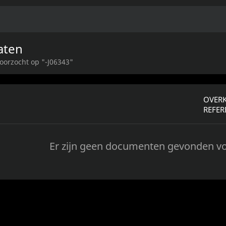
aten
oorzocht op "-J06343"
OVER
REFER
Er zijn geen documenten gevonden v