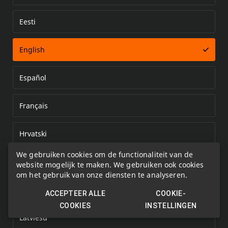
Eesti
Error loading document
English
Español
Français
Hrvatski
We gebruiken cookies om de functionaliteit van de
Italiano
website mogelijk te maken. We gebruiken ook cookies
om het gebruik van onze diensten te analyseren.
Kazakh
ACCEPTEER ALLE
COOKIE-
COOKIES
INSTELLINGEN
Latviešu