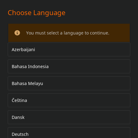
Choose Language
AFNEEMBAAR WINDSCHERM EN
BEVESTIGINGSPUNTMATERIALEN
You must select a language to continue.
SET
Azerbaijani
Bahasa Indonesia
Bahasa Melayu
Čeština
Dansk
Deutsch