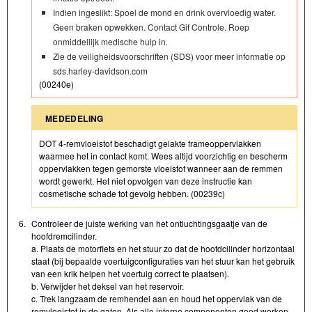
Indien ingeslikt: Spoel de mond en drink overvloedig water.
Geen braken opwekken. Contact Gif Controle. Roep
onmiddellijk medische hulp in.
Zie de veiligheidsvoorschriften (SDS) voor meer informatie op
sds.harley-davidson.com
(00240e)
MEDEDELING
DOT 4-remvloeistof beschadigt gelakte frameoppervlakken
waarmee het in contact komt. Wees altijd voorzichtig en bescherm
oppervlakken tegen gemorste vloeistof wanneer aan de remmen
wordt gewerkt. Het niet opvolgen van deze instructie kan
cosmetische schade tot gevolg hebben. (00239c)
6.
Controleer de juiste werking van het ontluchtingsgaatje van de
hoofdremcilinder.
a. Plaats de motorfiets en het stuur zo dat de hoofdcilinder horizontaal
staat (bij bepaalde voertuigconfiguraties van het stuur kan het gebruik
van een krik helpen het voertuig correct te plaatsen).
b. Verwijder het deksel van het reservoir.
c. Trek langzaam de remhendel aan en houd het oppervlak van de
remvloeistof in de gaten. Als alle interne componenten goed werken,