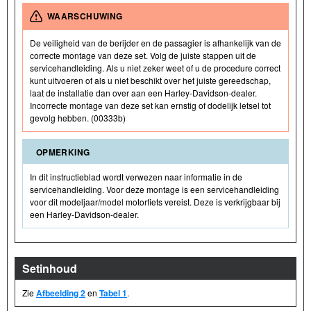
WAARSCHUWING
De veiligheid van de berijder en de passagier is afhankelijk van de
correcte montage van deze set. Volg de juiste stappen uit de
servicehandleiding. Als u niet zeker weet of u de procedure correct
kunt uitvoeren of als u niet beschikt over het juiste gereedschap,
laat de installatie dan over aan een Harley-Davidson-dealer.
Incorrecte montage van deze set kan ernstig of dodelijk letsel tot
gevolg hebben. (00333b)
OPMERKING
In dit instructieblad wordt verwezen naar informatie in de
servicehandleiding. Voor deze montage is een servicehandleiding
voor dit modeljaar/model motorfiets vereist. Deze is verkrijgbaar bij
een Harley-Davidson-dealer.
Setinhoud
Zie
Afbeelding 2
en
Tabel 1
.