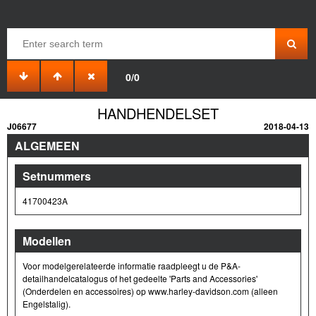
0/0
HANDHENDELSET
J06677
2018-04-13
ALGEMEEN
Setnummers
41700423A
Modellen
Voor modelgerelateerde informatie raadpleegt u de P&A-
detailhandelcatalogus of het gedeelte 'Parts and Accessories'
(Onderdelen en accessoires) op www.harley-davidson.com (alleen
Engelstalig).