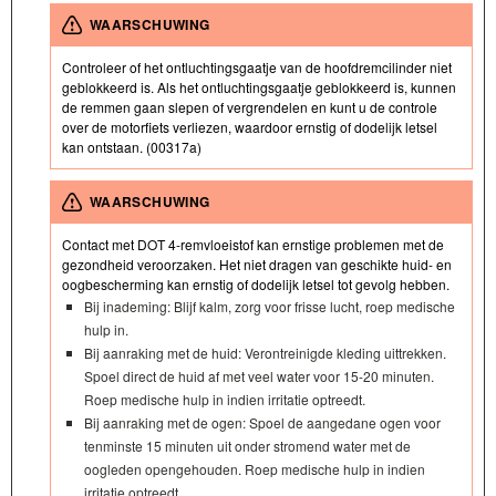
WAARSCHUWING
Controleer of het ontluchtingsgaatje van de hoofdremcilinder niet
geblokkeerd is. Als het ontluchtingsgaatje geblokkeerd is, kunnen
de remmen gaan slepen of vergrendelen en kunt u de controle
over de motorfiets verliezen, waardoor ernstig of dodelijk letsel
kan ontstaan. (00317a)
WAARSCHUWING
Contact met DOT 4-remvloeistof kan ernstige problemen met de
gezondheid veroorzaken. Het niet dragen van geschikte huid- en
oogbescherming kan ernstig of dodelijk letsel tot gevolg hebben.
Bij inademing: Blijf kalm, zorg voor frisse lucht, roep medische
hulp in.
Bij aanraking met de huid: Verontreinigde kleding uittrekken.
Spoel direct de huid af met veel water voor 15-20 minuten.
Roep medische hulp in indien irritatie optreedt.
Bij aanraking met de ogen: Spoel de aangedane ogen voor
tenminste 15 minuten uit onder stromend water met de
oogleden opengehouden. Roep medische hulp in indien
irritatie optreedt.