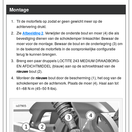
Montage
1.
Til de motorfiets op zodat er geen gewicht meer op de
achtervering drukt.
2.
Zie
Afbeelding 2
. Verwijder de onderste bout en moer (4) die als
bevestiging dienen van de schokdemper linksachter. Bewaar de
moer voor de montage. Bewaar de bout en de onderlegring (3) om
in de toekomst de motorfiets in de oorspronkelijke configuratie
terug te kunnen brengen.
3.
Breng een paar druppels LOCTITE 243 MEDIUM DRAADBORG-
EN AFDICHTMIDDEL (blauw) aan op de schroefdraad van de
nieuwe
bout (2).
4.
Monteer de
nieuwe
bout door de bescherming (1), het oog van de
schokdemper en de achtervork. Plaats de moer (4). Haal aan tot
61–68 N·m (45–50 ft-lbs).