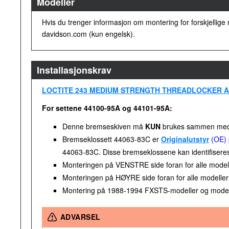
Modeller
Hvis du trenger informasjon om montering for forskjellige
davidson.com (kun engelsk).
Installasjonskrav
LOCTITE 243 MEDIUM STRENGTH THREADLOCKER AN
For settene 44100-95A og 44101-95A:
Denne bremseskiven må
KUN
brukes sammen med br
Bremseklossett 44063-83C er
Originalutstyr
(OE)
44063-83C. Disse bremseklossene kan identifiseres v
Monteringen på VENSTRE side foran for alle modelle
Monteringen på HØYRE side foran for alle modeller
Montering på 1988-1994 FXSTS-modeller og modeller 
ADVARSEL