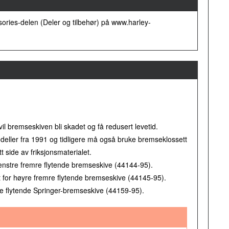
sories-delen (Deler og tilbehør) på www.harley-
 bremseskiven bli skadet og få redusert levetid.
eller fra 1991 og tidligere må også bruke bremseklossett
 side av friksjonsmaterialet.
venstre fremre flytende bremseskive (44144-95).
 for høyre fremre flytende bremseskive (44145-95).
re flytende Springer-bremseskive (44159-95).