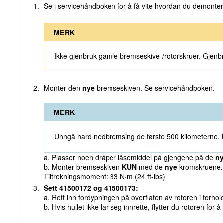
1.
Se i servicehåndboken for å få vite hvordan du demonte
MERK
Ikke gjenbruk gamle bremseskive-/rotorskruer. Gjenb
2.
Monter den
nye
bremseskiven. Se servicehåndboken.
MERK
Unngå hard nedbremsing de første 500 kilometerne.
a. Plasser noen dråper låsemiddel på gjengene på de
n
b. Monter bremseskiven
KUN
med de
nye
kromskruene. S
Tiltrekningsmoment: 33 N·m (24 ft-lbs)
3.
Sett 41500172 og 41500173:
a. Rett inn fordypningen på overflaten av rotoren i forhold
b. Hvis hullet ikke lar seg innrette, flytter du rotoren for 