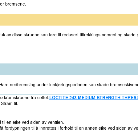
rer bremsene.
ruk av disse skruene kan føre til redusert tiltrekkingsmoment og ska
 Hard nedbremsing under innkjøringsperioden kan skade bremseskiven
ye
kromskruene fra settet.
LOCTITE 243 MEDIUM STRENGTH THREAD
tram til.
 til en eike ved siden av ventilen.
å få fordypningen til å innrettes i forhold til en annen eike ved siden av ve