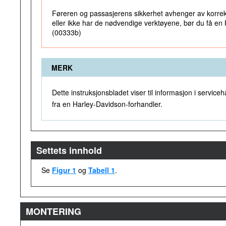
Føreren og passasjerens sikkerhet avhenger av korrekt
eller ikke har de nødvendige verktøyene, bør du få en H
(00333b)
MERK
Dette instruksjonsbladet viser til informasjon i serv
fra en Harley-Davidson-forhandler.
Settets innhold
Se
Figur 1
og
Tabell 1
.
MONTERING