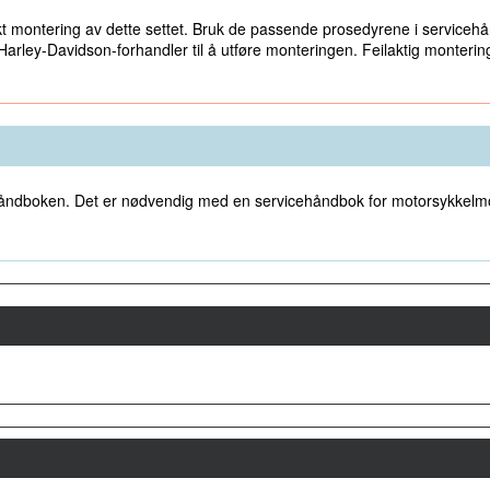
 montering av dette settet. Bruk de passende prosedyrene i servicehånd
arley-Davidson-forhandler til å utføre monteringen. Feilaktig montering a
icehåndboken. Det er nødvendig med en servicehåndbok for motorsykkelmo