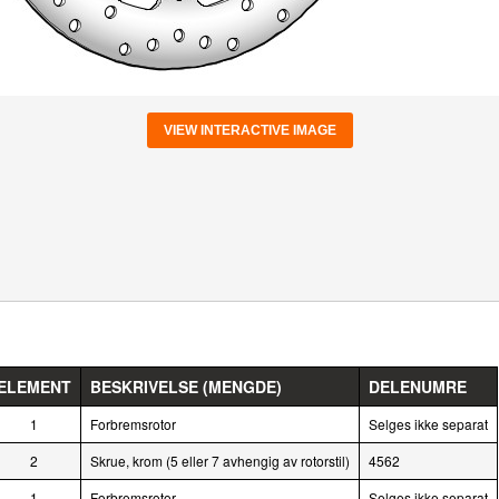
VIEW INTERACTIVE IMAGE
ELEMENT
BESKRIVELSE (MENGDE)
DELENUMRE
1
Forbremsrotor
Selges ikke separat
2
Skrue, krom (5 eller 7 avhengig av rotorstil)
4562
1
Forbremsrotor
Selges ikke separat