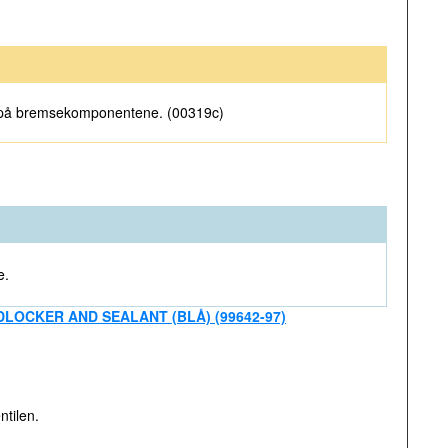
de på bremsekomponentene. (00319c)
e.
LOCKER AND SEALANT (BLÅ) (99642-97)
ntilen.