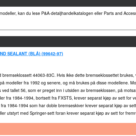
 modeller, kan du lese P&A-detaljhandelkatalogen eller Parts and Acces
D SEALANT (BLÅ) (99642-97)
emseklossett 44063-83C. Hvis ikke dette bremseklossettet brukes, vil
på modeller fra 1992 og senere, og må brukes på disse modellene. Mod
ed tallet 56, som er preget inn i utsiden av bremseklossen, på motsatt
r fra 1984-1994, bortsett fra FXSTS, krever separat kjøp av sett for 
 fra 1984-1994 som har doble bremseskiver krever separat kjøp av sett
utstyrt med Springer-sett foran krever separat kjøp av sett for frem