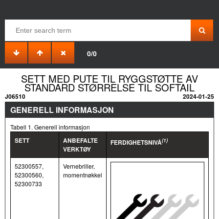
0/0
SETT MED PUTE TIL RYGGSTØTTE AV
STANDARD STØRRELSE TIL SOFTAIL
J06510
2024-01-25
GENERELL INFORMASJON
Tabell 1. Generell informasjon
SETT
ANBEFALTE
(1)
FERDIGHETSNIVÅ
VERKTØY
52300557,
Vernebriller,
52300560,
momentnøkkel
52300733