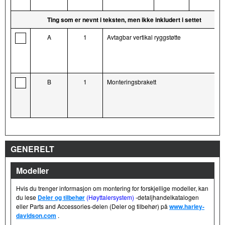
Ting som er nevnt i teksten, men ikke inkludert i settet
A
1
Avtagbar vertikal ryggstøtte
B
1
Monteringsbrakett
GENERELT
Modeller
Hvis du trenger informasjon om montering for forskjellige modeller, kan
du lese
Deler og tilbehør
(Høyttalersystem)
-detaljhandelkatalogen
eller Parts and Accessories-delen (Deler og tilbehør) på
www.harley-
davidson.com
.