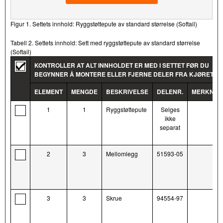
Figur 1. Settets innhold: Ryggstøttepute av standard størrelse (Softail)
Tabell 2. Settets innhold: Sett med ryggstøttepute av standard størrelse
(Softail)
KONTROLLER AT ALT INNHOLDET ER MED I SETTET FØR DU
BEGYNNER Å MONTERE ELLER FJERNE DELER FRA KJØRETØYE
ELEMENT
MENGDE
BESKRIVELSE
DELENR.
MERKNAD
1
1
Ryggstøttepute
Selges
ikke
separat
2
3
Mellomlegg
51593-05
3
3
Skrue
94554-97