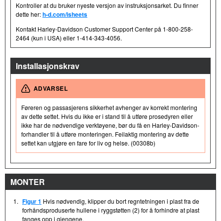
Kontroller at du bruker nyeste versjon av instruksjonsarket. Du finner
dette her:
h-d.com/isheets
Kontakt Harley-Davidson Customer Support Center på 1-800-258-
2464 (kun i USA) eller 1-414-343-4056.
Installasjonskrav
ADVARSEL
Føreren og passasjerens sikkerhet avhenger av korrekt montering
av dette settet. Hvis du ikke er i stand til å utføre prosedyren eller
ikke har de nødvendige verktøyene, bør du få en Harley-Davidson-
forhandler til å utføre monteringen. Feilaktig montering av dette
settet kan utgjøre en fare for liv og helse. (00308b)
MONTER
1.
Figur 1
Hvis nødvendig, klipper du bort regntetningen i plast fra de
forhåndsproduserte hullene i ryggstøtten (2) for å forhindre at plast
fanges opp i gjengene.