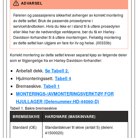
ADVARSEL
Føreren og passasjerens sikkerhet avhenger av korrekt montering
av dette settet. Bruk de passende prosedyrene i
servicehåndboken. Hvis du ikke er i stand til å utføre prosedyren
eller ikke har de nødvendige verktøyene, bør du få en Harley-
Davidson-forhandler til å utføre monteringen. Feilaktig montering
av dette settet kan utgjøre en fare for liv og helse. (00333b)
Korrekt montering av dette settet krever separat kjøp av følgende deler
som er tilgjengelige fra en Harley-Davidson-forhandler:
Anbefalt dekk.
Se Tabell 2.
Hjulmonteringssett.
Tabell 4
Bremseskive.
Tabell 1
MONTERINGS-/AVMONTERINGSVERKTØY FOR
HJULLAGER (Delenummer:HD-44060-D)
Tabell 1. Bakre bremseskive
BREMSESKIVE
HARDWARE (MASKINVARE)
Standard (OE)
Standardskruer til skive (antall 5) (delenr.
41500020)