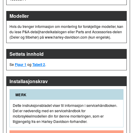
Modeller
Hvis du trenger informasjon om montering for forskjellige modeller, kan
du lese P&A-detaljhandelkatalogen eller Parts and Accessories-delen
(Deler og tilbehør) på www.harley-davidson.com (kun engelsk).
Settets innhold
Se
Figur 1
og
Tabell 2
.
Installasjonskrav
MERK
Dette instruksjonsbladet viser til informasjon i servicehåndboken.
Det er nødvendig med en servicehåndbok for
motorsykkelmodellen din for denne monteringen, som er
tilgjengelig fra en Harley-Davidson-forhandler.