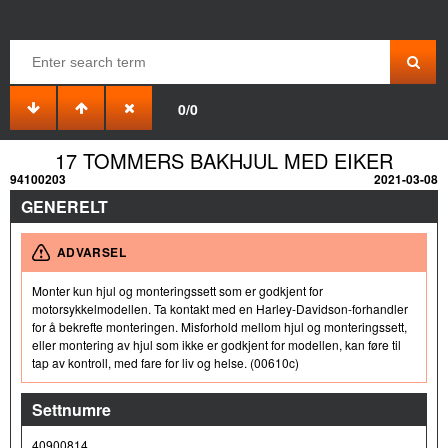
0/0
17 TOMMERS BAKHJUL MED EIKER
94100203
2021-03-08
GENERELT
ADVARSEL
Monter kun hjul og monteringssett som er godkjent for
motorsykkelmodellen. Ta kontakt med en Harley-Davidson-forhandler
for å bekrefte monteringen. Misforhold mellom hjul og monteringssett,
eller montering av hjul som ikke er godkjent for modellen, kan føre til
tap av kontroll, med fare for liv og helse. (00610c)
Settnumre
40900814