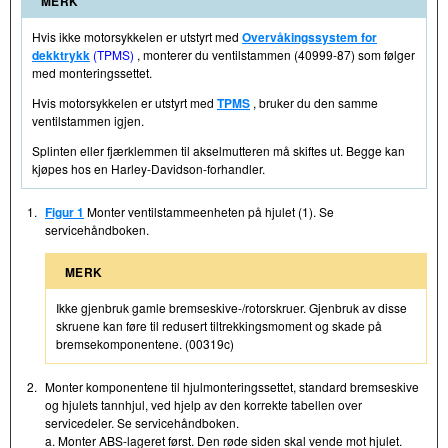
MERK
Hvis ikke motorsykkelen er utstyrt med
Overvåkingssystem for
dekktrykk
(TPMS)
, monterer du ventilstammen (40999-87) som følger
med monteringssettet.
Hvis motorsykkelen er utstyrt med
TPMS
, bruker du den samme
ventilstammen igjen.
Splinten eller fjærklemmen til akselmutteren må skiftes ut. Begge kan
kjøpes hos en Harley-Davidson-forhandler.
1.
Figur 1
Monter ventilstammeenheten på hjulet (1). Se
servicehåndboken.
MERK
Ikke gjenbruk gamle bremseskive-/rotorskruer. Gjenbruk av disse
skruene kan føre til redusert tiltrekkingsmoment og skade på
bremsekomponentene. (00319c)
2.
Monter komponentene til hjulmonteringssettet, standard bremseskive
og hjulets tannhjul, ved hjelp av den korrekte tabellen over
servicedeler. Se servicehåndboken.
a. Monter ABS-lageret først. Den røde siden skal vende mot hjulet.