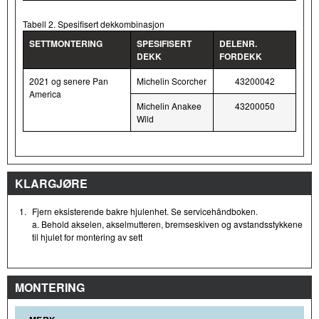
Tabell 2. Spesifisert dekkombinasjon
SETTMONTERING
SPESIFISERT
DELENR.
DEKK
FORDEKK
2021 og senere Pan
Michelin Scorcher
43200042
America
Michelin Anakee
43200050
Wild
KLARGJØRE
1.
Fjern eksisterende bakre hjulenhet. Se servicehåndboken.
a. Behold akselen, akselmutteren, bremseskiven og avstandsstykkene
til hjulet for montering av sett
MONTERING