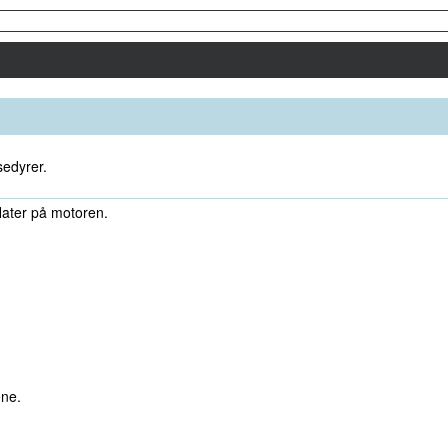
sedyrer.
flater på motoren.
ene.