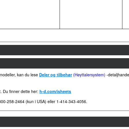
 modeller, kan du lese
Deler og tilbehør
(Høyttalersystem)
-detaljhande
t. Du finner dette her:
h-d.com/isheets
00-258-2464 (kun i USA) eller 1-414-343-4056.