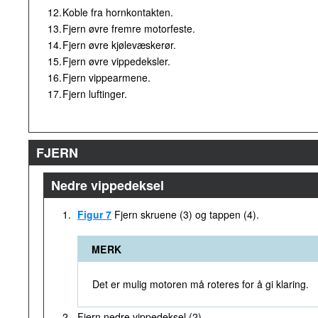
12.
Koble fra hornkontakten.
13.
Fjern øvre fremre motorfeste.
14.
Fjern øvre kjølevæskerør.
15.
Fjern øvre vippedeksler.
16.
Fjern vippearmene.
17.
Fjern luftinger.
FJERN
Nedre vippedeksel
1.
Figur 7
Fjern skruene (3) og tappen (4).
MERK
Det er mulig motoren må roteres for å gi klaring.
2.
Fjern nedre vippedeksel (2).