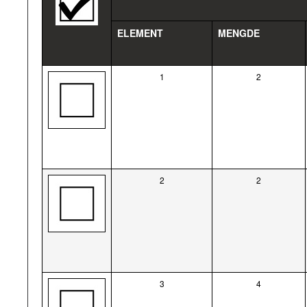
ELEMENT
MENGDE
1
2
2
2
3
4