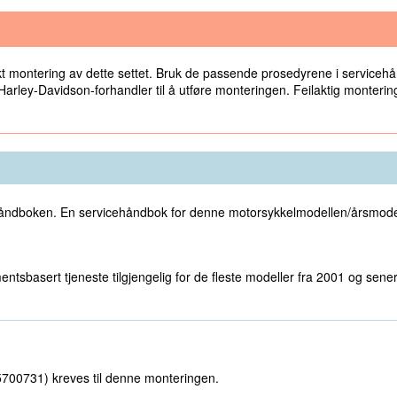
 montering av dette settet. Bruk de passende prosedyrene i servicehånd
arley-Davidson-forhandler til å utføre monteringen. Feilaktig montering a
vicehåndboken. En servicehåndbok for denne motorsykkelmodellen/årsmod
sbasert tjeneste tilgjengelig for de fleste modeller fra 2001 og senere
25700731) kreves til denne monteringen.