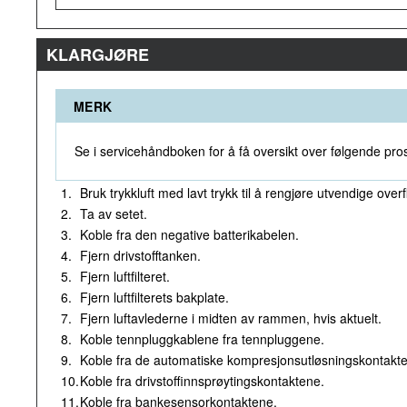
KLARGJØRE
MERK
Se i servicehåndboken for å få oversikt over følgende pro
1.
Bruk trykkluft med lavt trykk til å rengjøre utvendige over
2.
Ta av setet.
3.
Koble fra den negative batterikabelen.
4.
Fjern drivstofftanken.
5.
Fjern luftfilteret.
6.
Fjern luftfilterets bakplate.
7.
Fjern luftavlederne i midten av rammen, hvis aktuelt.
8.
Koble tennpluggkablene fra tennpluggene.
9.
Koble fra de automatiske kompresjonsutløsningskontakt
10.
Koble fra drivstoffinnsprøytingskontaktene.
11.
Koble fra bankesensorkontaktene.