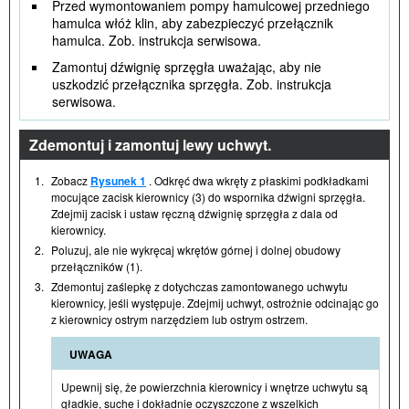
Przed wymontowaniem pompy hamulcowej przedniego
hamulca włóż klin, aby zabezpieczyć przełącznik
hamulca. Zob. instrukcja serwisowa.
Zamontuj dźwignię sprzęgła uważając, aby nie
uszkodzić przełącznika sprzęgła. Zob. instrukcja
serwisowa.
Zdemontuj i zamontuj lewy uchwyt.
1.
Zobacz
Rysunek 1
. Odkręć dwa wkręty z płaskimi podkładkami
mocujące zacisk kierownicy (3) do wspornika dźwigni sprzęgła.
Zdejmij zacisk i ustaw ręczną dźwignię sprzęgła z dala od
kierownicy.
2.
Poluzuj, ale nie wykręcaj wkrętów górnej i dolnej obudowy
przełączników (1).
3.
Zdemontuj zaślepkę z dotychczas zamontowanego uchwytu
kierownicy, jeśli występuje. Zdejmij uchwyt, ostrożnie odcinając go
z kierownicy ostrym narzędziem lub ostrym ostrzem.
UWAGA
Upewnij się, że powierzchnia kierownicy i wnętrze uchwytu są
gładkie, suche i dokładnie oczyszczone z wszelkich