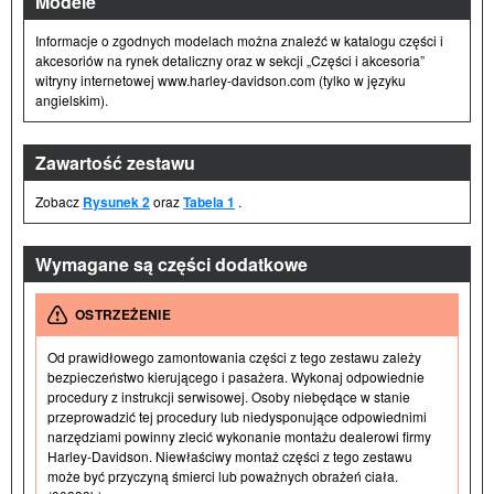
Modele
Informacje o zgodnych modelach można znaleźć w katalogu części i
akcesoriów na rynek detaliczny oraz w sekcji „Części i akcesoria”
witryny internetowej www.harley-davidson.com (tylko w języku
angielskim).
Zawartość zestawu
Zobacz
Rysunek 2
oraz
Tabela 1
.
Wymagane są części dodatkowe
OSTRZEŻENIE
Od prawidłowego zamontowania części z tego zestawu zależy
bezpieczeństwo kierującego i pasażera. Wykonaj odpowiednie
procedury z instrukcji serwisowej. Osoby niebędące w stanie
przeprowadzić tej procedury lub niedysponujące odpowiednimi
narzędziami powinny zlecić wykonanie montażu dealerowi firmy
Harley-Davidson. Niewłaściwy montaż części z tego zestawu
może być przyczyną śmierci lub poważnych obrażeń ciała.