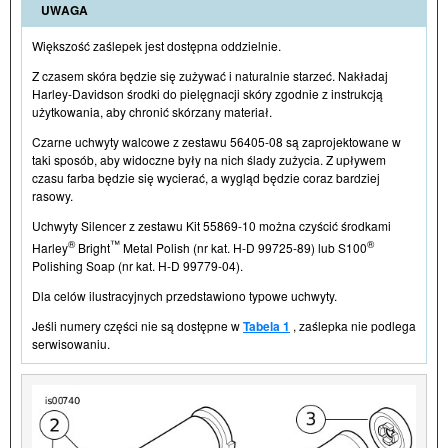
UWAGA
Większość zaślepek jest dostępna oddzielnie.
Z czasem skóra będzie się zużywać i naturalnie starzeć. Nakładaj
Harley-Davidson
środki do pielęgnacji skóry zgodnie z instrukcją
użytkowania, aby chronić skórzany materiał.
Czarne uchwyty walcowe z zestawu 56405-08 są zaprojektowane w
taki sposób, aby widoczne były na nich ślady zużycia. Z upływem
czasu farba będzie się wycierać, a wygląd będzie coraz bardziej
rasowy.
Uchwyty Silencer z zestawu Kit 55869-10 można czyścić środkami
®
™
®
Harley
Bright
Metal Polish (nr kat. H-D 99725-89) lub S100
Polishing Soap (nr kat. H-D 99779-04).
Dla celów ilustracyjnych przedstawiono typowe uchwyty.
Jeśli numery części nie są dostępne w
Tabela 1
, zaślepka nie podlega
serwisowaniu.