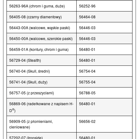
56263-96A (chrom i guma, duże)
56252-96
56405-08 (czarny diamentowy)
56464-08
56443-00A (walcowe, wąskie paski)
56446-03
56450-00A (walcowe, szerokie paski)
56446-03
56459-01A (kontury, chrom i guma)
56480-01
56729-04 (Stealth)
56480-01
56740-04 (Skull, średni)
56754-04
56741-04 (Skull, duży)
56755-04
56757-05 (z przeszyciami)
56788-05
56869-06 (radełkowane z napisem H-
56480-01
®
D
)
56909-05 (z płomieniami,
56656-02
cieniowane)
57202-07 (Ironside)
56480-01