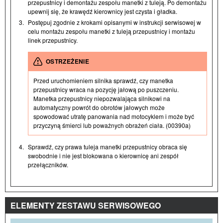
przepustnicy i demontażu zespołu manetki z tuleją. Po demontażu
upewnij się, że krawędź kierownicy jest czysta i gładka.
3.
Postępuj zgodnie z krokami opisanymi w instrukcji serwisowej w
celu montażu zespołu manetki z tuleją przepustnicy i montażu
linek przepustnicy.
OSTRZEŻENIE
Przed uruchomieniem silnika sprawdź, czy manetka
przepustnicy wraca na pozycję jałową po puszczeniu.
Manetka przepustnicy niepozwalająca silnikowi na
automatyczny powrót do obrotów jałowych może
spowodować utratę panowania nad motocyklem i może być
przyczyną śmierci lub poważnych obrażeń ciała. (00390a)
4.
Sprawdź, czy prawa tuleja manetki przepustnicy obraca się
swobodnie i nie jest blokowana o kierownicę ani zespół
przełączników.
ELEMENTY ZESTAWU SERWISOWEGO