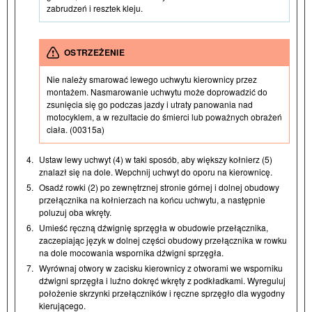
zabrudzeń i resztek kleju.
OSTRZEŻENIE
Nie należy smarować lewego uchwytu kierownicy przez
montażem. Nasmarowanie uchwytu może doprowadzić do
zsunięcia się go podczas jazdy i utraty panowania nad
motocyklem, a w rezultacie do śmierci lub poważnych obrażeń
ciała. (00315a)
4.
Ustaw lewy uchwyt (4) w taki sposób, aby większy kołnierz (5)
znalazł się na dole. Wepchnij uchwyt do oporu na kierownicę.
5.
Osadź rowki (2) po zewnętrznej stronie górnej i dolnej obudowy
przełącznika na kołnierzach na końcu uchwytu, a następnie
poluzuj oba wkręty.
6.
Umieść ręczną dźwignię sprzęgła w obudowie przełącznika,
zaczepiając język w dolnej części obudowy przełącznika w rowku
na dole mocowania wspornika dźwigni sprzęgła.
7.
Wyrównaj otwory w zacisku kierownicy z otworami we wsporniku
dźwigni sprzęgła i luźno dokręć wkręty z podkładkami. Wyreguluj
położenie skrzynki przełączników i ręczne sprzęgło dla wygodny
kierującego.