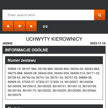
0/0
UCHWYTY KIEROWNICY
J02842
2023-11-10
INFORMACJE OGÓLNE
Numer zestawu
55869-10, 56197-98A, 56199-98A, 56246-96A, 56254-09, 56263-96A,
56275-96B, 56405-08, 56443-00A, 56450-00A, 56459-01A, 56711-03,
56729-04, 56740-04, 56741-04, 56751-04, 56757-05, 56869-06,
56909-05, 57052-07, 57202-07, 57454-10, 56100007, 56100008,
56100009, 56100010, 56100029, 56100101, 56100112, 56100159,
56100160, 56100175, 56100232, 56100235, 56100356, 56100364,
56100379