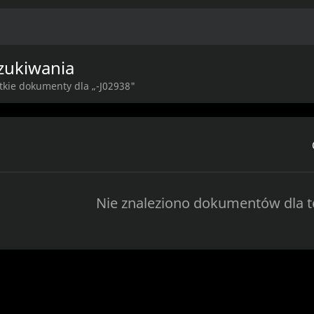
zukiwania
tkie dokumenty dla „-J02938"
Nie znaleziono dokumentów dla 