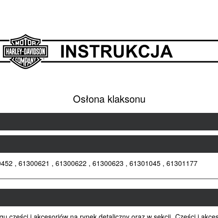
Osłona klaksonu
0452 , 61300621 , 61300622 , 61300623 , 61301045 , 61301177
części i akcesoriów na rynek detaliczny oraz w sekcji „Części i akce