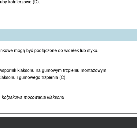
uby kołnierzowe (D).
ankowe mogą być podłączone do widełek lub styku.
 wspornik klaksonu na gumowym trzpieniu montażowym.
klaksonu i gumowego trzpienia (C).
.
a kołpakowa mocowania klaksonu