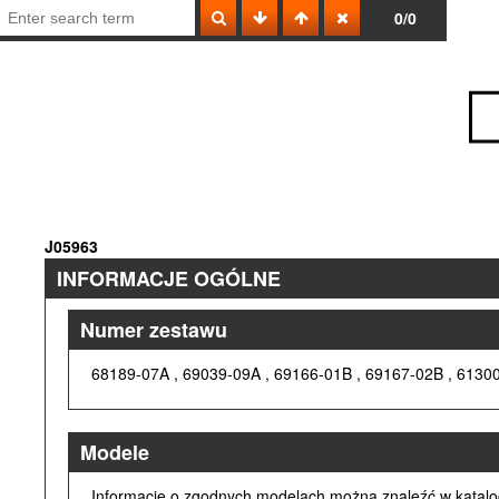
0/0
J05963
INFORMACJE OGÓLNE
Numer zestawu
68189-07A , 69039-09A , 69166-01B , 69167-02B , 6130
Modele
Informacje o zgodnych modelach można znaleźć w katalogu 