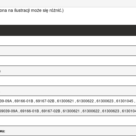
na ilustracji może się różnić.)
)
.
039-09A , 69166-01B , 69167-02B , 61300621 , 61300622 , 61300623 , 61301045 
69039-09A , 69166-01B , 69167-02B , 61300621 , 61300622 , 61300623 , 6130104
wu: