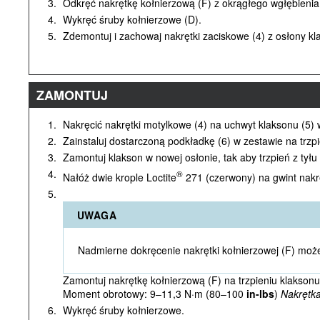
3.
Odkręć nakrętkę kołnierzową (F) z okrągłego wgłębienia
4.
Wykręć śruby kołnierzowe (D).
5.
Zdemontuj i zachowaj nakrętki zaciskowe (4) z osłony kla
ZAMONTUJ
1.
Nakręcić nakrętki motylkowe (4) na uchwyt klaksonu (5)
2.
Zainstaluj dostarczoną podkładkę (6) w zestawie na trzpi
3.
Zamontuj klakson w nowej osłonie, tak aby trzpień z tył
4.
®
Nałóż dwie krople Loctite
271 (czerwony) na gwint nakrę
5.
UWAGA
Nadmierne dokręcenie nakrętki kołnierzowej (F) moż
Zamontuj nakrętkę kołnierzową (F) na trzpieniu klaksonu
Moment obrotowy: 9–11,3 N·m (80–100
in-lbs
)
Nakrętka
6.
Wykręć śruby kołnierzowe.