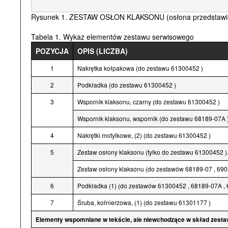
Rysunek 1. ZESTAW OSŁON KLAKSONU (osłona przedstawiona 
Tabela 1. Wykaz elementów zestawu serwisowego
POZYCJA
OPIS (LICZBA)
1
Nakrętka kołpakowa (do zestawu 61300452 )
2
Podkładka (do zestawu 61300452 )
3
Wspornik klaksonu, czarny (do zestawu 61300452 )
Wspornik klaksonu, wspornik (do zestawu 68189-07A 
4
Nakrętki motylkowe, (2) (do zestawu 61300452 )
5
Zestaw osłony klaksonu (tylko do zestawu 61300452 )
Zestaw osłony klaksonu (do zestawów 68189-07 , 69
6
Podkładka (1) (do zestawów 61300452 , 68189-07A , 
7
Śruba, kołnierzowa, (1) (do zestawu 61301177 )
Elementy wspomniane w tekście, ale niewchodzące w skład zesta