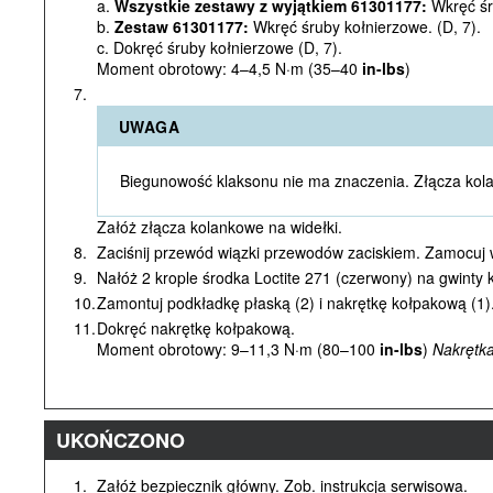
a.
Wszystkie zestawy z wyjątkiem 61301177:
Wkręć śr
b.
Zestaw 61301177:
Wkręć śruby kołnierzowe. (D, 7).
c. Dokręć śruby kołnierzowe (D, 7).
Moment obrotowy: 4–4,5 N·m (35–40
in-lbs
)
7.
UWAGA
Biegunowość klaksonu nie ma znaczenia. Złącza kol
Załóż złącza kolankowe na widełki.
8.
Zaciśnij przewód wiązki przewodów zaciskiem. Zamocuj
9.
Nałóż 2 krople środka Loctite 271 (czerwony) na gwinty 
10.
Zamontuj podkładkę płaską (2) i nakrętkę kołpakową (1)
11.
Dokręć nakrętkę kołpakową.
Moment obrotowy: 9–11,3 N·m (80–100
in-lbs
)
Nakrętk
UKOŃCZONO
1.
Załóż bezpiecznik główny. Zob. instrukcja serwisowa.