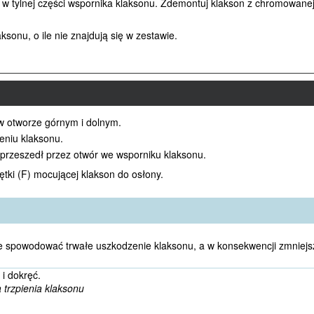
 w tylnej części wspornika klaksonu. Zdemontuj klakson z chromowanej
ksonu, o ile nie znajdują się w zestawie.
 w otworze górnym i dolnym.
eniu klaksonu.
u przeszedł przez otwór we wsporniku klaksonu.
tki (F) mocującej klakson do osłony.
e spowodować trwałe uszkodzenie klaksonu, a w konsekwencji zmniejsz
 i dokręć.
 trzpienia klaksonu