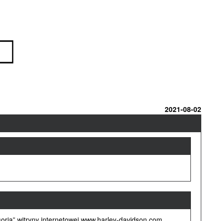
2021-08-02
soria” witryny internetowej www.harley-davidson.com