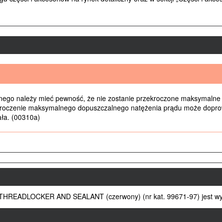
ego należy mieć pewność, że nie zostanie przekroczone maksymalne 
roczenie maksymalnego dopuszczalnego natężenia prądu może doprowa
ała. (00310a)
READLOCKER AND SEALANT (czerwony) (nr kat. 99671-97) jest wy