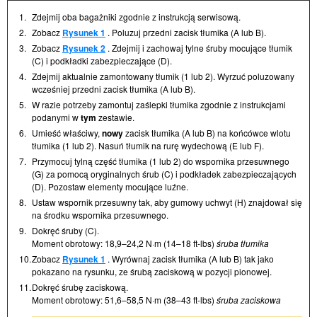
1.
Zdejmij oba bagażniki zgodnie z instrukcją serwisową.
2.
Zobacz
Rysunek 1
. Poluzuj przedni zacisk tłumika (A lub B).
3.
Zobacz
Rysunek 2
. Zdejmij i zachowaj tylne śruby mocujące tłumik
(C) i podkładki zabezpieczające (D).
4.
Zdejmij aktualnie zamontowany tłumik (1 lub 2). Wyrzuć poluzowany
wcześniej przedni zacisk tłumika (A lub B).
5.
W razie potrzeby zamontuj zaślepki tłumika zgodnie z instrukcjami
podanymi w
tym
zestawie.
6.
Umieść właściwy,
nowy
zacisk tłumika (A lub B) na końcówce wlotu
tłumika (1 lub 2). Nasuń tłumik na rurę wydechową (E lub F).
7.
Przymocuj tylną część tłumika (1 lub 2) do wspornika przesuwnego
(G) za pomocą oryginalnych śrub (C) i podkładek zabezpieczających
(D). Pozostaw elementy mocujące luźne.
8.
Ustaw wspornik przesuwny tak, aby gumowy uchwyt (H) znajdował się
na środku wspornika przesuwnego.
9.
Dokręć śruby (C).
Moment obrotowy: 18,9–24,2 N·m (14–18 ft-lbs)
śruba tłumika
10.
Zobacz
Rysunek 1
. Wyrównaj zacisk tłumika (A lub B) tak jako
pokazano na rysunku, ze śrubą zaciskową w pozycji pionowej.
11.
Dokręć śrubę zaciskową.
Moment obrotowy: 51,6–58,5 N·m (38–43 ft-lbs)
śruba zaciskowa