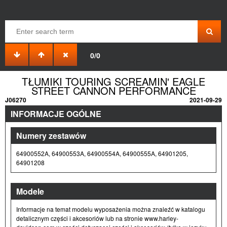
0/0
TŁUMIKI TOURING SCREAMIN' EAGLE
STREET CANNON PERFORMANCE
J06270
2021-09-29
INFORMACJE OGÓLNE
Numery zestawów
64900552A, 64900553A, 64900554A, 64900555A, 64901205,
64901208
Modele
Informacje na temat modelu wyposażenia można znaleźć w katalogu
detalicznym części i akcesoriów lub na stronie www.harley-