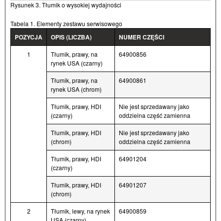
Rysunek 3. Tłumik o wysokiej wydajności
Tabela 1. Elementy zestawu serwisowego
POZYCJA
OPIS (LICZBA)
NUMER CZĘŚCI
1
Tłumik, prawy, na
64900856
rynek USA (czarny)
Tłumik, prawy, na
64900861
rynek USA (chrom)
Tłumik, prawy, HDI
Nie jest sprzedawany jako
(czarny)
oddzielna część zamienna
Tłumik, prawy, HDI
Nie jest sprzedawany jako
(chrom)
oddzielna część zamienna
Tłumik, prawy, HDI
64901204
(czarny)
Tłumik, prawy, HDI
64901207
(chrom)
2
Tłumik, lewy, na rynek
64900859
USA (czarny)