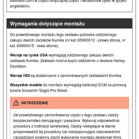
davidson.com w części dotyczącej części i akcesoriów (tylko w języku
angielskim).
Wymagania dotyczące montażu
Do prawidłowego montażu tego zestawu potrzeba oddzielnego
zakupu dwóch zacisków tłumika (nr kat. 65900012 - prawa strona, nr
kat. 65900015 - lewa strona).
Wersje na rynek USA
wymagają oddzielnego zakupu dwóch
zaślepek tłumika. Zaślepki można kupić oddzielnie u dealera Harley-
Davidson.
Wersje HDI
są dostarczane z zamontowanymi zaślepkami tłumika.
Wszystkie modele
do montażu wymagają kalibracji ECM za pomocą
tunera Screamin 'Eagle Pro Street.
OSTRZEŻENIE
Od prawidłowego zamontowania części z tego zestawu zależy
bezpieczeństwo kierującego i pasażera. Wykonaj odpowiednie
procedury z instrukcji serwisowej. Osoby niebędące w stanie
przeprowadzić tej procedury lub niedysponujące odpowiednimi
narzędziami powinny zlecić wykonanie montażu dealerowi firmy