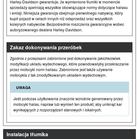
Harley-Davidson gwarantuje, że wymienione tłumiki w momencie
sprzedaży spełniają wszystkie obowiązujące normy dotyczące hałasu
i emisji. Niniejsza gwarancja obejmuje pierwotnego nabywcę, który
kupił pojazd w celach innych niż odsprzedaż oraz wszystkich
kolejnych nabywców. Bezpośrednie roszczenia gwarancyjne wobec
autoryzowanego dealera Harley-Davidson.
Zakaz dokonywania przeróbek
Zgodnie z przepisami zabronione jest dokonywanie jakichkolwiek
modyfikacji układu wydechowego, które powodowałyby przekraczanie
przez motocykl norm hałasu. Zabronione jest także używanie
motocykla z tak zmodyfikowanym układem wydechowym.
UWAGA
Jeśli podczas użytkowania znacznie wzrośnie generowany przez
motocykl hałas, napraw lub wymień ten produkt, aby uniknąć kar
wynikających z rozporządzeń stanowych i lokalnych.
Instalacja tłumika