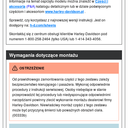
Informacje na temat osprzętu modelu można znaleźć w
Części i
akcesoria
(P&A)
katalogu detalicznym lub w dziale poświęconym
częściom i akcesoriom
www.harley-davidson.pl
.
Sprawdź, czy korzystasz z najnowszej wersji instrukcji. Jest on
dostępny na:
h-d.com/isheets
Skontaktuj się z centrum obsługi klientów Harley-Davidson pod
numerem 1-800-258-2464 (tylko USA) lub 1-414-343-4056.
Wymagania dotyczące montażu
OSTRZEŻENIE
Od prawidłowego zamontowania części z tego zestawu zależy
bezpieczeństwo kierującego i pasażera. Wykonaj odpowiednie
procedury z instrukcji serwisowej. Osoby niebędące w stanie
przeprowadzić tej procedury lub niedysponujące odpowiednimi
narzędziami powinny zlecić wykonanie montażu dealerowi firmy
Harley-Davidson. Niewłaściwy montaż części z tego zestawu
może być przyczyną śmierci lub poważnych obrażeń ciała.
(00333b)