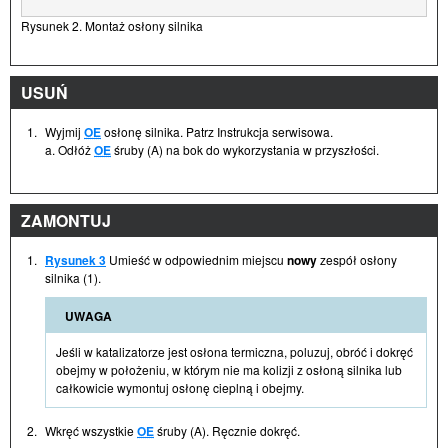
Rysunek 2. Montaż osłony silnika
USUŃ
1.
Wyjmij
OE
osłonę silnika. Patrz Instrukcja serwisowa.
a. Odłóż
OE
śruby (A) na bok do wykorzystania w przyszłości.
ZAMONTUJ
1.
Rysunek 3
Umieść w odpowiednim miejscu
nowy
zespół osłony
silnika (1).
UWAGA
Jeśli w katalizatorze jest osłona termiczna, poluzuj, obróć i dokręć
obejmy w położeniu, w którym nie ma kolizji z osłoną silnika lub
całkowicie wymontuj osłonę cieplną i obejmy.
2.
Wkręć wszystkie
OE
śruby (A). Ręcznie dokręć.