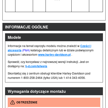
INFORMACJE OGÓLNE
Modele
Informacje na temat osprzętu modelu można znaleźć w
Części i
akcesoria
(P&A)
katalogu detalicznym lub w dziale poświęconym
częściom i akcesoriom
www.harley-davidson.pl
.
Sprawdź, czy korzystasz z najnowszej wersji instrukcji. Jest on
dostępny na:
h-d.com/isheets
Skontaktuj się z centrum obsługi klientów Harley-Davidson pod
numerem 1-800-258-2464 (tylko USA) lub 1-414-343-4056.
Wymagania dotyczące montażu
OSTRZEŻENIE