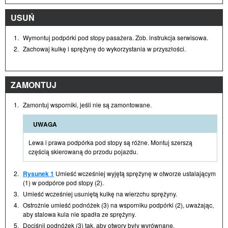
USUŃ
1.
Wymontuj podpórki pod stopy pasażera. Zob. instrukcja serwisowa.
2.
Zachowaj kulkę i sprężynę do wykorzystania w przyszłości.
ZAMONTUJ
1.
Zamontuj wsporniki, jeśli nie są zamontowane.
UWAGA
Lewa i prawa podpórka pod stopy są różne. Montuj szerszą
częścią skierowaną do przodu pojazdu.
2.
Rysunek 1
Umieść wcześniej wyjętą sprężynę w otworze ustalającym
(1) w podpórce pod stopy (2).
3.
Umieść wcześniej usuniętą kulkę na wierzchu sprężyny.
4.
Ostrożnie umieść podnóżek (3) na wsporniku podpórki (2), uważając,
aby stalowa kula nie spadła ze sprężyny.
5.
Dociśnij podnóżek (3) tak, aby otwory były wyrównane.