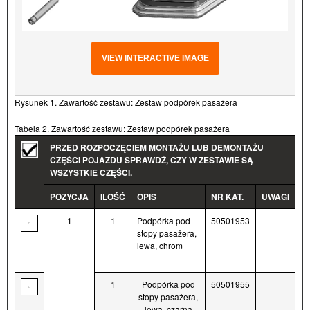
VIEW INTERACTIVE IMAGE
Rysunek 1. Zawartość zestawu: Zestaw podpórek pasażera
Tabela 2. Zawartość zestawu: Zestaw podpórek pasażera
PRZED ROZPOCZĘCIEM MONTAŻU LUB DEMONTAŻU
CZĘŚCI POJAZDU SPRAWDŹ, CZY W ZESTAWIE SĄ
WSZYSTKIE CZĘŚCI.
POZYCJA
ILOŚĆ
OPIS
NR KAT.
UWAGI
1
1
Podpórka pod
50501953
stopy pasażera,
lewa, chrom
1
Podpórka pod
50501955
stopy pasażera,
lewa, czarna