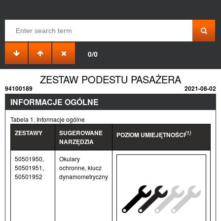
0/0
ZESTAW PODESTU PASAŻERA
94100189
2021-08-02
INFORMACJE OGÓLNE
Tabela 1. Informacje ogólne
ZESTAWY
SUGEROWANE
(1)
POZIOM UMIEJĘTNOŚCI
NARZĘDZIA
50501950,
Okulary
50501951,
ochronne, klucz
50501952
dynamometryczny