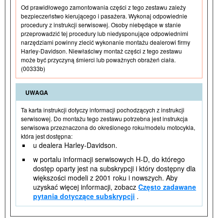
Od prawidłowego zamontowania części z tego zestawu zależy
bezpieczeństwo kierującego i pasażera. Wykonaj odpowiednie
procedury z instrukcji serwisowej. Osoby niebędące w stanie
przeprowadzić tej procedury lub niedysponujące odpowiednimi
narzędziami powinny zlecić wykonanie montażu dealerowi firmy
Harley-Davidson. Niewłaściwy montaż części z tego zestawu
może być przyczyną śmierci lub poważnych obrażeń ciała.
(00333b)
UWAGA
Ta karta instrukcji dotyczy informacji pochodzących z instrukcji
serwisowej. Do montażu tego zestawu potrzebna jest instrukcja
serwisowa przeznaczona do określonego roku/modelu motocykla,
która jest dostępna:
u dealera Harley-Davidson.
w portalu informacji serwisowych H-D, do którego
dostęp oparty jest na subskrypcji i który dostępny dla
większości modeli z 2001 roku i nowszych. Aby
uzyskać więcej informacji, zobacz
Często zadawane
pytania dotyczące subskrypcji
.