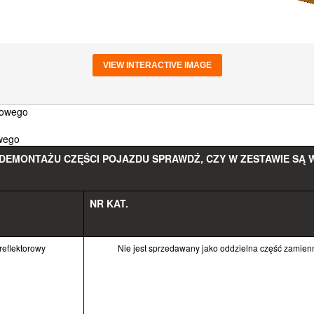
VIEW INTERACTIVE IMAGE
rowego
owego
EMONTAŻU CZĘŚCI POJAZDU SPRAWDŹ, CZY W ZESTAWIE SĄ W
NR KAT.
reflektorowy
Nie jest sprzedawany jako oddzielna część zamien