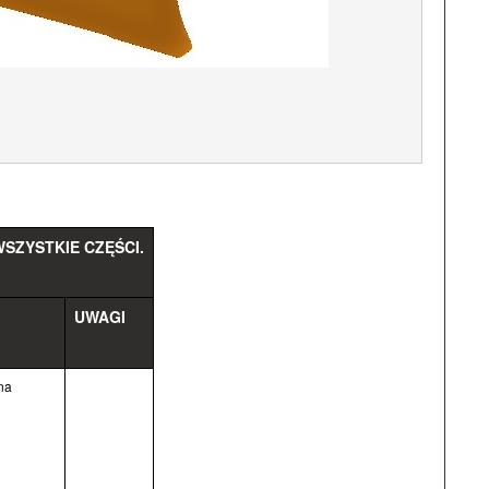
SZYSTKIE CZĘŚCI.
UWAGI
na