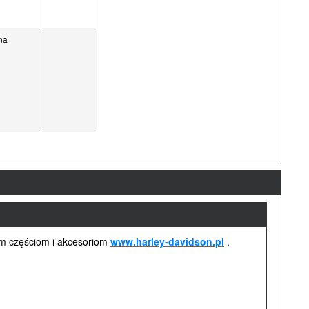
na
ym częściom i akcesoriom
www.harley-davidson.pl
.