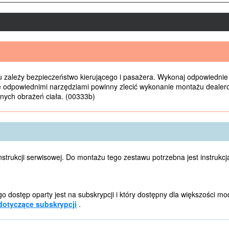
zależy bezpieczeństwo kierującego i pasażera. Wykonaj odpowiednie p
ce odpowiednimi narzędziami powinny zlecić wykonanie montażu dealero
nych obrażeń ciała. (00333b)
 instrukcji serwisowej. Do montażu tego zestawu potrzebna jest instru
go dostęp oparty jest na subskrypcji i który dostępny dla większości m
dotyczące subskrypcji
.