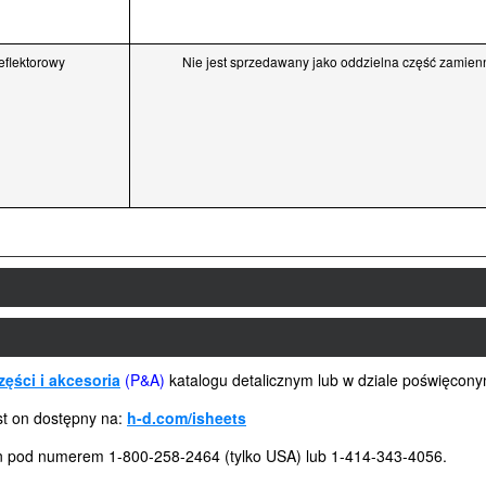
eflektorowy
Nie jest sprzedawany jako oddzielna część zamien
zęści i akcesoria
(P&A)
katalogu detalicznym lub w dziale poświęcon
est on dostępny na:
h-d.com/isheets
son pod numerem 1-800-258-2464 (tylko USA) lub 1-414-343-4056.