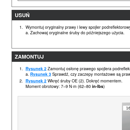
USUŃ
1.
Wymontuj oryginalny prawy i lewy spojler podreflektorowy
a. Zachowaj oryginalne śruby do późniejszego użycia.
ZAMONTUJ
1.
Rysunek 2
Zamontuj osłonę prawego spojlera podreflek
a.
Rysunek 3
Sprawdź, czy zaczepy montażowe są prawi
2.
Rysunek 2
Wkręć śruby OE (2). Dokręć momentem.
Moment obrotowy: 7–9 N·m (62–80
in-lbs
)