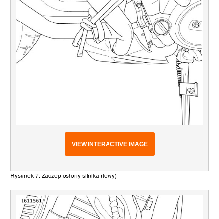
VIEW INTERACTIVE IMAGE
Rysunek 7. Zaczep osłony silnika (lewy)