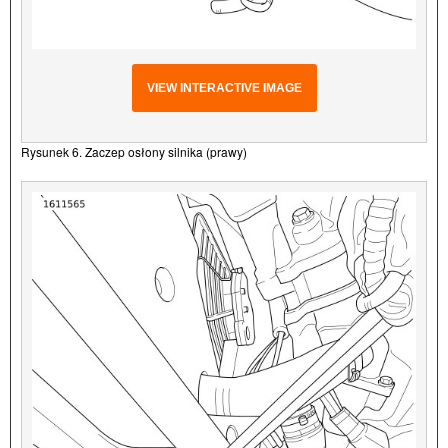
VIEW INTERACTIVE IMAGE
Rysunek 6. Zaczep osłony silnika (prawy)