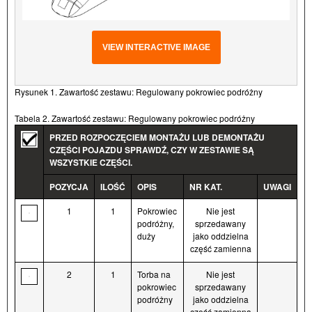
VIEW INTERACTIVE IMAGE
Rysunek 1. Zawartość zestawu: Regulowany pokrowiec podróżny
Tabela 2. Zawartość zestawu: Regulowany pokrowiec podróżny
PRZED ROZPOCZĘCIEM MONTAŻU LUB DEMONTAŻU
CZĘŚCI POJAZDU SPRAWDŹ, CZY W ZESTAWIE SĄ
WSZYSTKIE CZĘŚCI.
POZYCJA
ILOŚĆ
OPIS
NR KAT.
UWAGI
1
1
Pokrowiec
Nie jest
podróżny,
sprzedawany
duży
jako oddzielna
część zamienna
2
1
Torba na
Nie jest
pokrowiec
sprzedawany
podróżny
jako oddzielna
część zamienna