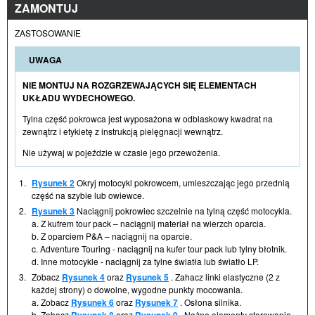
ZAMONTUJ
ZASTOSOWANIE
UWAGA
NIE MONTUJ NA ROZGRZEWAJĄCYCH SIĘ ELEMENTACH
UKŁADU WYDECHOWEGO.
Tylna część pokrowca jest wyposażona w odblaskowy kwadrat na
zewnątrz i etykietę z instrukcją pielęgnacji wewnątrz.
Nie używaj w pojeździe w czasie jego przewożenia.
1.
Rysunek 2
Okryj motocykl pokrowcem, umieszczając jego przednią
część na szybie lub owiewce.
2.
Rysunek 3
Naciągnij pokrowiec szczelnie na tylną część motocykla.
a. Z kufrem tour pack – naciągnij materiał na wierzch oparcia.
b. Z oparciem P&A – naciągnij na oparcie.
c. Adventure Touring - naciągnij na kufer tour pack lub tylny błotnik.
d. Inne motocykle - naciągnij za tylne światła lub światło LP.
3.
Zobacz
Rysunek 4
oraz
Rysunek 5
. Zahacz linki elastyczne (2 z
każdej strony) o dowolne, wygodne punkty mocowania.
a. Zobacz
Rysunek 6
oraz
Rysunek 7
. Osłona silnika.
b. Zobacz
oraz
. Nożne elementy sterowania.