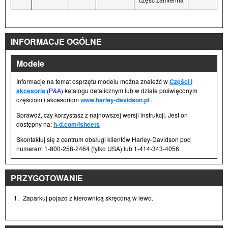
INFORMACJE OGÓLNE
Modele
Informacje na temat osprzętu modelu można znaleźć w
Części i
akcesoria
(P&A)
katalogu detalicznym lub w dziale poświęconym
częściom i akcesoriom
www.harley-davidson.pl
.
Sprawdź, czy korzystasz z najnowszej wersji instrukcji. Jest on
dostępny na:
h-d.com/isheets
Skontaktuj się z centrum obsługi klientów Harley-Davidson pod
numerem 1-800-258-2464 (tylko USA) lub 1-414-343-4056.
PRZYGOTOWANIE
1.
Zaparkuj pojazd z kierownicą skręconą w lewo.