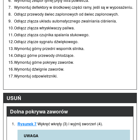
6.
Wymontuj zespół tylnej płyty filtra powietrza.
7.
Wymontuj deflektory w środkowej części ramy, jeśli są w wyposażeniu.
8.
Odłącz przewody świec zapłonowych od świec zapłonowych.
9.
Odłącz złącza układu automatycznego zwalniania ciśnienia.
10.
Odłącz złącza wtryskiwaczy paliwa.
11.
Odłącz złącza czujnika spalania stukowego.
12.
Odłącz złącze sygnału dźwiękowego.
13.
Wymontuj górny przedni wspornik silnika.
14.
Odłącz górne przewody chłodzące.
15.
Wymontuj górne pokrywy zaworów.
16.
Wymontuj dźwignie zaworów.
17.
Wymontuj odpowietrzniki.
USUŃ
Dolna pokrywa zaworów
1.
Rysunek 7
Wykręć wkręty (3) i wyjmij sworzeń (4).
UWAGA