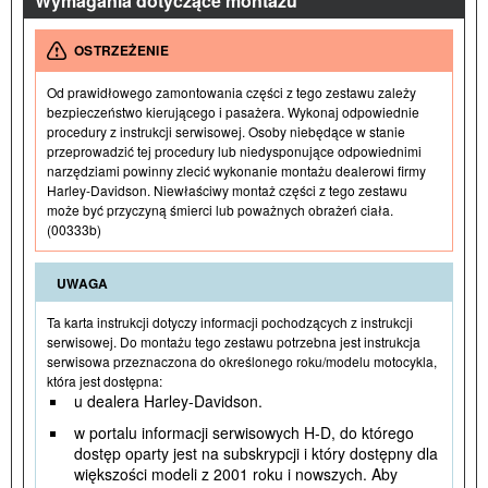
Wymagania dotyczące montażu
OSTRZEŻENIE
Od prawidłowego zamontowania części z tego zestawu zależy
bezpieczeństwo kierującego i pasażera. Wykonaj odpowiednie
procedury z instrukcji serwisowej. Osoby niebędące w stanie
przeprowadzić tej procedury lub niedysponujące odpowiednimi
narzędziami powinny zlecić wykonanie montażu dealerowi firmy
Harley-Davidson. Niewłaściwy montaż części z tego zestawu
może być przyczyną śmierci lub poważnych obrażeń ciała.
(00333b)
UWAGA
Ta karta instrukcji dotyczy informacji pochodzących z instrukcji
serwisowej. Do montażu tego zestawu potrzebna jest instrukcja
serwisowa przeznaczona do określonego roku/modelu motocykla,
która jest dostępna:
u dealera Harley-Davidson.
w portalu informacji serwisowych H-D, do którego
dostęp oparty jest na subskrypcji i który dostępny dla
większości modeli z 2001 roku i nowszych. Aby