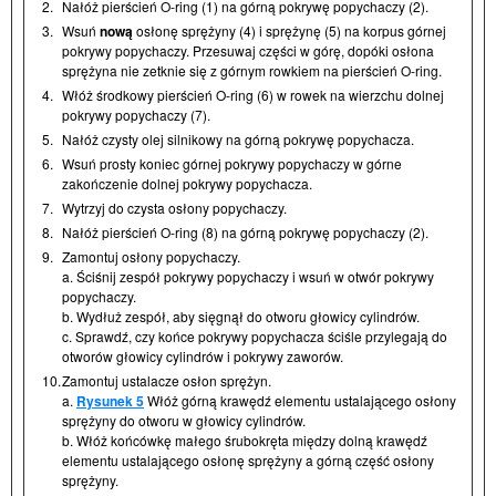
2.
Nałóż pierścień O-ring (1) na górną pokrywę popychaczy (2).
3.
Wsuń
nową
osłonę sprężyny (4) i sprężynę (5) na korpus górnej
pokrywy popychaczy. Przesuwaj części w górę, dopóki osłona
sprężyna nie zetknie się z górnym rowkiem na pierścień O-ring.
4.
Włóż środkowy pierścień O-ring (6) w rowek na wierzchu dolnej
pokrywy popychaczy (7).
5.
Nałóż czysty olej silnikowy na górną pokrywę popychacza.
6.
Wsuń prosty koniec górnej pokrywy popychaczy w górne
zakończenie dolnej pokrywy popychacza.
7.
Wytrzyj do czysta osłony popychaczy.
8.
Nałóż pierścień O-ring (8) na górną pokrywę popychaczy (2).
9.
Zamontuj osłony popychaczy.
a. Ściśnij zespół pokrywy popychaczy i wsuń w otwór pokrywy
popychaczy.
b. Wydłuż zespół, aby sięgnął do otworu głowicy cylindrów.
c. Sprawdź, czy końce pokrywy popychacza ściśle przylegają do
otworów głowicy cylindrów i pokrywy zaworów.
10.
Zamontuj ustalacze osłon sprężyn.
a.
Rysunek 5
Włóż górną krawędź elementu ustalającego osłony
sprężyny do otworu w głowicy cylindrów.
b. Włóż końcówkę małego śrubokręta między dolną krawędź
elementu ustalającego osłonę sprężyny a górną część osłony
sprężyny.