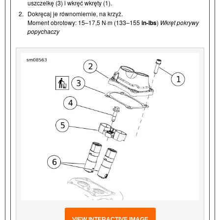
uszczelkę (3) i wkręć wkręty (1).
2.
Dokręcaj je równomiernie, na krzyż.
Moment obrotowy: 15–17,5 N·m (133–155
in-lbs
)
Wkręt pokrywy
popychaczy
VIEW INTERACTIVE IMAGE