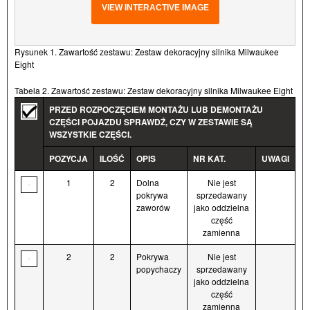
VIEW INTERACTIVE IMAGE
Rysunek 1. Zawartość zestawu: Zestaw dekoracyjny silnika Milwaukee
Eight
Tabela 2. Zawartość zestawu: Zestaw dekoracyjny silnika Milwaukee Eight
PRZED ROZPOCZĘCIEM MONTAŻU LUB DEMONTAŻU
CZĘŚCI POJAZDU SPRAWDŹ, CZY W ZESTAWIE SĄ
WSZYSTKIE CZĘŚCI.
POZYCJA
ILOŚĆ
OPIS
NR KAT.
UWAGI
1
2
Dolna
Nie jest
pokrywa
sprzedawany
zaworów
jako oddzielna
część
zamienna
2
2
Pokrywa
Nie jest
popychaczy
sprzedawany
jako oddzielna
część
zamienna