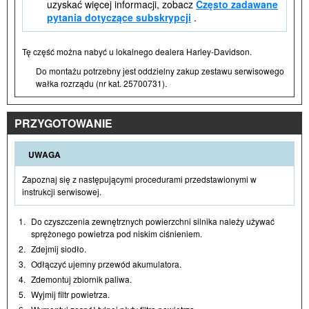
uzyskać więcej informacji, zobacz
Często zadawane
pytania dotyczące subskrypcji
.
Tę część można nabyć u lokalnego dealera Harley-Davidson.
Do montażu potrzebny jest oddzielny zakup zestawu serwisowego
wałka rozrządu (nr kat. 25700731).
PRZYGOTOWANIE
UWAGA
Zapoznaj się z następującymi procedurami przedstawionymi w
instrukcji serwisowej.
1.
Do czyszczenia zewnętrznych powierzchni silnika należy używać
sprężonego powietrza pod niskim ciśnieniem.
2.
Zdejmij siodło.
3.
Odłączyć ujemny przewód akumulatora.
4.
Zdemontuj zbiornik paliwa.
5.
Wyjmij filtr powietrza.