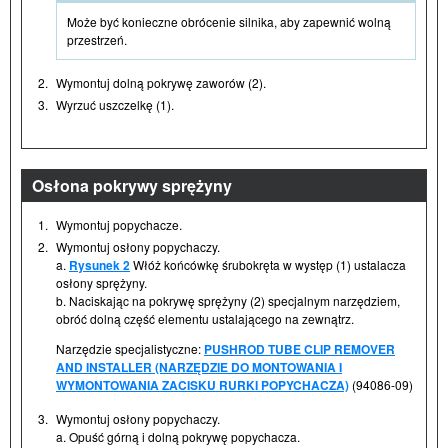
Może być konieczne obrócenie silnika, aby zapewnić wolną
przestrzeń.
2.
Wymontuj dolną pokrywę zaworów (2).
3.
Wyrzuć uszczelkę (1).
Osłona pokrywy sprężyny
1.
Wymontuj popychacze.
2.
Wymontuj osłony popychaczy.
a.
Rysunek 2
Włóż końcówkę śrubokręta w występ (1) ustalacza
osłony sprężyny.
b. Naciskając na pokrywę sprężyny (2) specjalnym narzędziem,
obróć dolną część elementu ustalającego na zewnątrz.
Narzędzie specjalistyczne:
PUSHROD TUBE CLIP REMOVER
AND INSTALLER (NARZĘDZIE DO MONTOWANIA I
WYMONTOWANIA ZACISKU RURKI POPYCHACZA)
(94086-09)
3.
Wymontuj osłony popychaczy.
a. Opuść górną i dolną pokrywę popychacza.