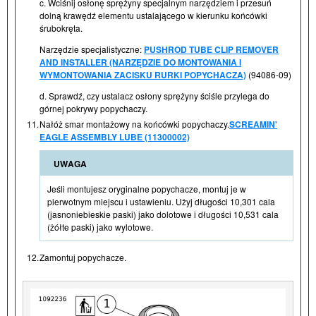
c. Wciśnij osłonę sprężyny specjalnym narzędziem i przesuń
dolną krawędź elementu ustalającego w kierunku końcówki
śrubokręta.
Narzędzie specjalistyczne:
PUSHROD TUBE CLIP REMOVER
AND INSTALLER (NARZĘDZIE DO MONTOWANIA I
WYMONTOWANIA ZACISKU RURKI POPYCHACZA)
(94086-09)
d. Sprawdź, czy ustalacz osłony sprężyny ściśle przylega do
górnej pokrywy popychaczy.
11.
Nałóż smar montażowy na końcówki popychaczy.
SCREAMIN'
EAGLE ASSEMBLY LUBE (11300002)
UWAGA
Jeśli montujesz oryginalne popychacze, montuj je w
pierwotnym miejscu i ustawieniu. Użyj długości 10,301 cala
(jasnoniebieskie paski) jako dolotowe i długości 10,531 cala
(żółte paski) jako wylotowe.
12.
Zamontuj popychacze.