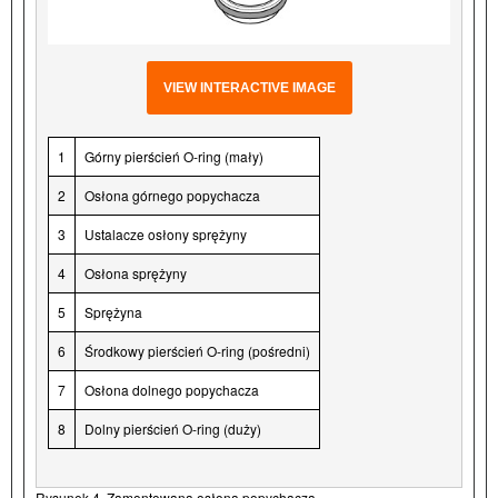
VIEW INTERACTIVE IMAGE
1
Górny pierścień O-ring (mały)
2
Osłona górnego popychacza
3
Ustalacze osłony sprężyny
4
Osłona sprężyny
5
Sprężyna
6
Środkowy pierścień O-ring (pośredni)
7
Osłona dolnego popychacza
8
Dolny pierścień O-ring (duży)
Rysunek 4. Zamontowana osłona popychacza