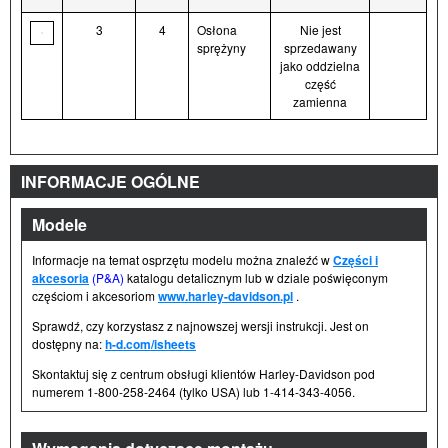
3
4
Osłona
Nie jest
sprężyny
sprzedawany
jako oddzielna
część
zamienna
INFORMACJE OGÓLNE
Modele
Informacje na temat osprzętu modelu można znaleźć w
Części i
akcesoria
(P&A)
katalogu detalicznym lub w dziale poświęconym
częściom i akcesoriom
www.harley-davidson.pl
.
Sprawdź, czy korzystasz z najnowszej wersji instrukcji. Jest on
dostępny na:
h-d.com/isheets
Skontaktuj się z centrum obsługi klientów Harley-Davidson pod
numerem 1-800-258-2464 (tylko USA) lub 1-414-343-4056.