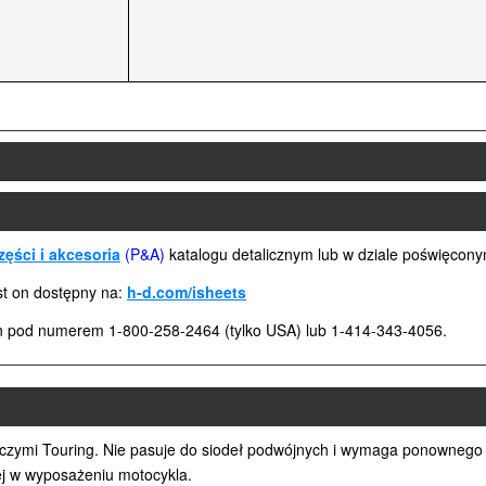
zęści i akcesoria
(P&A)
katalogu detalicznym lub w dziale poświęcon
est on dostępny na:
h-d.com/isheets
son pod numerem 1-800-258-2464 (tylko USA) lub 1-414-343-4056.
nczymi Touring. Nie pasuje do siodeł podwójnych i wymaga ponownego u
jej w wyposażeniu motocykla.