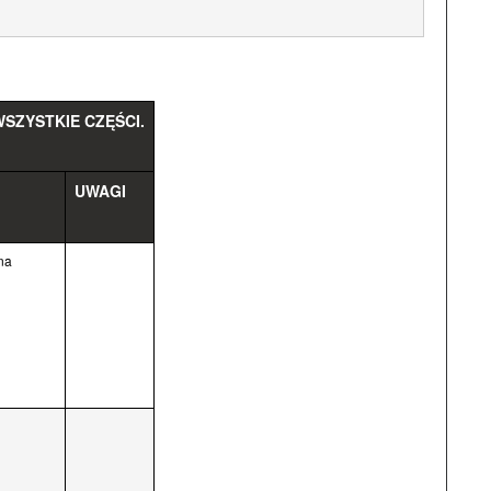
SZYSTKIE CZĘŚCI.
UWAGI
na