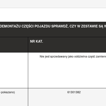
EMONTAŻU CZĘŚCI POJAZDU SPRAWDŹ, CZY W ZESTAWIE SĄ W
NR KAT.
Nie jest sprzedawany jako oddzielna część zamien
e pokazano)
61301382