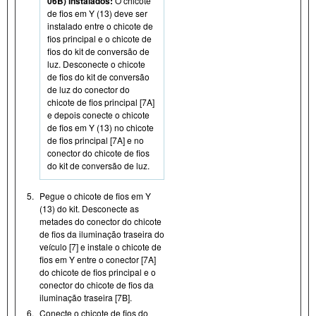
06B) instalados:
O chicote
de fios em Y (13) deve ser
instalado entre o chicote de
fios principal e o chicote de
fios do kit de conversão de
luz. Desconecte o chicote
de fios do kit de conversão
de luz do conector do
chicote de fios principal [7A]
e depois conecte o chicote
de fios em Y (13) no chicote
de fios principal [7A] e no
conector do chicote de fios
do kit de conversão de luz.
5.
Pegue o chicote de fios em Y
(13) do kit. Desconecte as
metades do conector do chicote
de fios da iluminação traseira do
veículo [7] e instale o chicote de
fios em Y entre o conector [7A]
do chicote de fios principal e o
conector do chicote de fios da
iluminação traseira [7B].
6.
Conecte o chicote de fios do