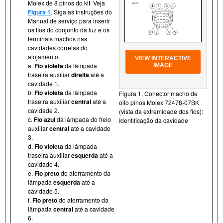
Molex de 8 pinos do kit. Veja
Figura 1
. Siga as instruções do
Manual de serviço para inserir
os fios do conjunto da luz e os
terminais machos nas
cavidades corretas do
alojamento:
VIEW INTERACTIVE
a.
Fio violeta
da lâmpada
IMAGE
traseira auxiliar
direita
até a
cavidade 1.
b.
Fio violeta
da lâmpada
Figura 1. Conector macho de
traseira auxiliar
central
até a
oito pinos Molex 72478-07BK
cavidade 2.
(vista da extremidade dos fios):
c.
Fio azul
da lâmpada do freio
Identificação da cavidade
auxiliar
central
até a cavidade
3.
d.
Fio violeta
da lâmpada
traseira auxiliar
esquerda
até a
cavidade 4.
e.
Fio preto
do aterramento da
lâmpada
esquerda
até a
cavidade 5.
f.
Fio preto
do aterramento da
lâmpada
central
até a cavidade
6.