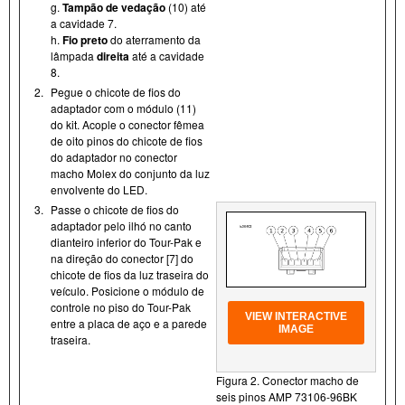
g.
Tampão de vedação
(10) até
a cavidade 7.
h.
Fio preto
do aterramento da
lâmpada
direita
até a cavidade
8.
2.
Pegue o chicote de fios do
adaptador com o módulo (11)
do kit. Acople o conector fêmea
de oito pinos do chicote de fios
do adaptador no conector
macho Molex do conjunto da luz
envolvente do LED.
3.
Passe o chicote de fios do
adaptador pelo ilhó no canto
dianteiro inferior do Tour- Pak e
na direção do conector [7] do
chicote de fios da luz traseira do
veículo. Posicione o módulo de
controle no piso do Tour- Pak
VIEW INTERACTIVE
entre a placa de aço e a parede
IMAGE
traseira.
Figura 2. Conector macho de
seis pinos AMP 73106-96BK