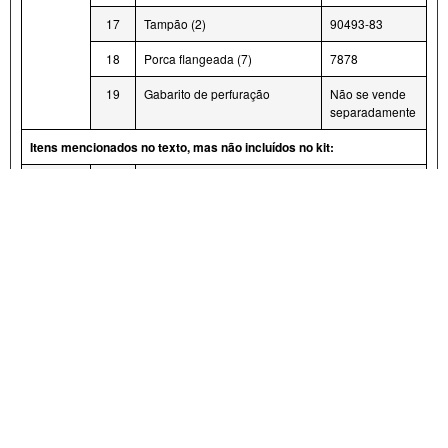
17
Tampão (2)
90493-83
18
Porca flangeada (7)
7878
19
Gabarito de perfuração
Não se vende
separadamente
Itens mencionados no texto, mas não incluídos no kit:
A
Prisioneiros rosqueados (7) na traseira do
conjunto de luz
B
Cavidade da antena AM/FM
C
Cavidade da antena CB (faixa do cidadão)
D
Conduítes de dois fios (2) da lâmpada esquerda
ou direita
E
Conjunto do plugue da antena CB (faixa do
cidadão) guardado anteriormente
F
Arruela da antena CB (faixa do cidadão)
guardada anteriormente