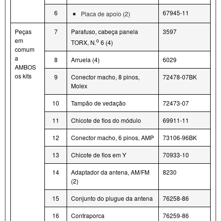
6
67945-11
Placa de apoio (2)
Peças
7
Parafuso, cabeça panela
3597
em
o
TORX, N.
6 (4)
comum
a
8
Arruela (4)
6029
AMBOS
os kits
9
Conector macho, 8 pinos,
72478-07BK
Molex
10
Tampão de vedação
72473-07
11
Chicote de fios do módulo
69911-11
12
Conector macho, 6 pinos, AMP
73106-96BK
13
Chicote de fios em Y
70933-10
14
Adaptador da antena, AM/FM
8230
(2)
15
Conjunto do plugue da antena
76258-86
16
Contraporca
76259-86