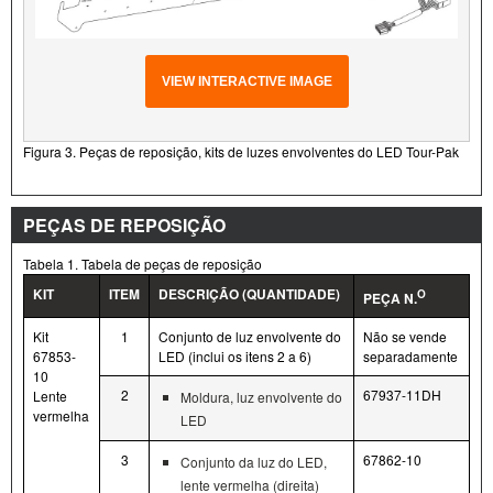
VIEW INTERACTIVE IMAGE
Figura 3. Peças de reposição, kits de luzes envolventes do LED Tour- Pak
PEÇAS DE REPOSIÇÃO
Tabela 1. Tabela de peças de reposição
KIT
ITEM
DESCRIÇÃO (QUANTIDADE)
O
PEÇA N.
Kit
1
Conjunto de luz envolvente do
Não se vende
67853-
LED (inclui os itens 2 a 6)
separadamente
10
2
67937-11DH
Lente
Moldura, luz envolvente do
vermelha
LED
3
67862-10
Conjunto da luz do LED,
lente vermelha (direita)