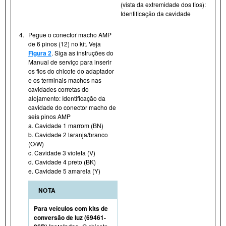
(vista da extremidade dos fios):
Identificação da cavidade
4.
Pegue o conector macho AMP
de 6 pinos (12) no kit. Veja
Figura 2
. Siga as instruções do
Manual de serviço para inserir
os fios do chicote do adaptador
e os terminais machos nas
cavidades corretas do
alojamento: Identificação da
cavidade do conector macho de
seis pinos AMP
a. Cavidade 1 marrom (BN)
b. Cavidade 2 laranja/branco
(O/W)
c. Cavidade 3 violeta (V)
d. Cavidade 4 preto (BK)
e. Cavidade 5 amarela (Y)
NOTA
Para veículos com kits de
conversão de luz (69461-