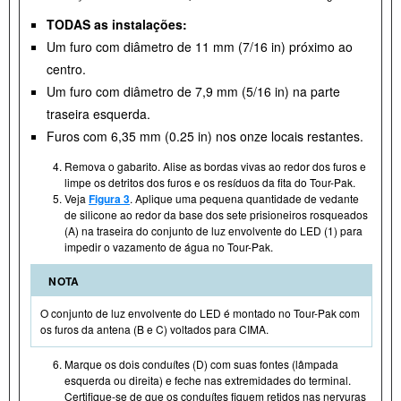
TODAS as instalações:
Um furo com diâmetro de 11 mm (7/16 in) próximo ao
centro.
Um furo com diâmetro de 7,9 mm (5/16 in) na parte
traseira esquerda.
Furos com 6,35 mm (0.25 in) nos onze locais restantes.
Remova o gabarito. Alise as bordas vivas ao redor dos furos e
limpe os detritos dos furos e os resíduos da fita do Tour- Pak.
Veja
Figura 3
. Aplique uma pequena quantidade de vedante
de silicone ao redor da base dos sete prisioneiros rosqueados
(A) na traseira do conjunto de luz envolvente do LED (1) para
impedir o vazamento de água no Tour- Pak.
NOTA
O conjunto de luz envolvente do LED é montado no Tour- Pak com
os furos da antena (B e C) voltados para CIMA.
Marque os dois conduítes (D) com suas fontes (lâmpada
esquerda ou direita) e feche nas extremidades do terminal.
Certifique-se de que os conduítes fiquem retidos nas nervuras