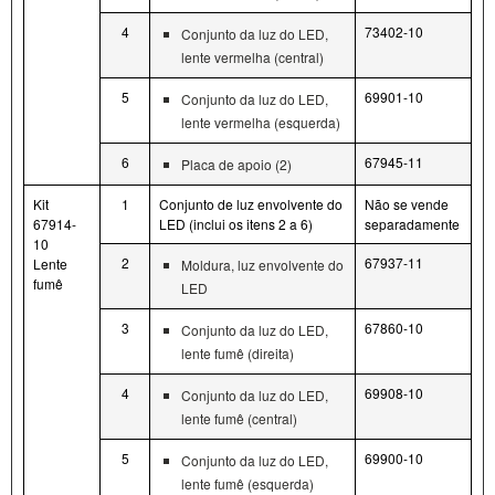
4
73402-10
Conjunto da luz do LED,
lente vermelha (central)
5
69901-10
Conjunto da luz do LED,
lente vermelha (esquerda)
6
67945-11
Placa de apoio (2)
Kit
1
Conjunto de luz envolvente do
Não se vende
67914-
LED (inclui os itens 2 a 6)
separadamente
10
2
67937-11
Lente
Moldura, luz envolvente do
fumê
LED
3
67860-10
Conjunto da luz do LED,
lente fumê (direita)
4
69908-10
Conjunto da luz do LED,
lente fumê (central)
5
69900-10
Conjunto da luz do LED,
lente fumê (esquerda)