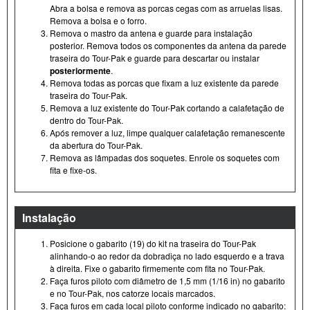
Abra a bolsa e remova as porcas cegas com as arruelas lisas.
Remova a bolsa e o forro.
Remova o mastro da antena e guarde para instalação
posterior. Remova todos os componentes da antena da parede
traseira do Tour- Pak e guarde para descartar ou instalar
posteriormente
.
Remova todas as porcas que fixam a luz existente da parede
traseira do Tour- Pak.
Remova a luz existente do Tour- Pak cortando a calafetação de
dentro do Tour- Pak.
Após remover a luz, limpe qualquer calafetação remanescente
da abertura do Tour- Pak.
Remova as lâmpadas dos soquetes. Enrole os soquetes com
fita e fixe-os.
Instalação
Posicione o gabarito (19) do kit na traseira do Tour- Pak
alinhando-o ao redor da dobradiça no lado esquerdo e a trava
à direita. Fixe o gabarito firmemente com fita no Tour- Pak.
Faça furos piloto com diâmetro de 1,5 mm (1/16 in) no gabarito
e no Tour- Pak, nos catorze locais marcados.
Faça furos em cada local piloto conforme indicado no gabarito: