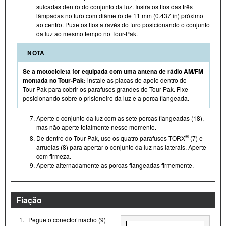
sulcadas dentro do conjunto da luz. Insira os fios das três
lâmpadas no furo com diâmetro de 11 mm (0.437 in) próximo
ao centro. Puxe os fios através do furo posicionando o conjunto
da luz ao mesmo tempo no Tour- Pak.
NOTA
Se a motocicleta for equipada com uma antena de rádio AM/FM
montada no Tour- Pak:
instale as placas de apoio dentro do
Tour- Pak para cobrir os parafusos grandes do Tour- Pak. Fixe
posicionando sobre o prisioneiro da luz e a porca flangeada.
Aperte o conjunto da luz com as sete porcas flangeadas (18),
mas não aperte totalmente nesse momento.
®
De dentro do Tour- Pak, use os quatro parafusos TORX
(7) e
arruelas (8) para apertar o conjunto da luz nas laterais. Aperte
com firmeza.
Aperte alternadamente as porcas flangeadas firmemente.
Fiação
1.
Pegue o conector macho (9)