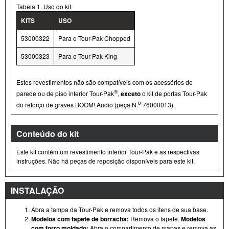
Tabela 1. Uso do kit
KITS
USO
53000322
Para o Tour- Pak Chopped
53000323
Para o Tour- Pak King
Estes revestimentos não são compatíveis com os acessórios de
®
parede ou de piso inferior Tour- Pak
,
exceto
o kit de portas Tour- Pak
o
do reforço de graves BOOM! Audio (peça N.
76000013).
Conteúdo do kit
Este kit contém um revestimento inferior Tour- Pak e as respectivas
instruções. Não há peças de reposição disponíveis para este kit.
INSTALAÇÃO
Abra a tampa da Tour- Pak e remova todos os itens de sua base.
Modelos com tapete de borracha:
Remova o tapete.
Modelos
com forro moldado:
Abra o compartimento de mapas e remova as