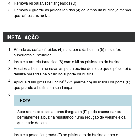
4.
Remova os parafusos flangeados (D).
5.
Remova e guarde as porcas rápidas (4) da tampa da buzina, a menos
que fornecidas no kit.
INSTALAÇÃO
1.
Prenda as porcas rápidas (4) no suporte da buzina (5) nos furos
superiores e inferiores.
2.
Instale a arruela fornecida (6) com o kit no prisioneiro da buzina.
3.
Encaixe a buzina na nova tampa da buzina de modo que o prisioneiro
deslize para trás pelo furo no suporte da buzina.
4.
®
Aplique duas gotas de Loctite
271 (vermelho) às roscas da porca (F)
que prende a buzina na sua tampa.
5.
NOTA
Apertar em excesso a porca flangeada (F) pode causar danos
permanentes à buzina resultando numa redução do volume e da
qualidade de tom.
Instale a porca flangeada (F) no prisioneiro da buzina e aperte.