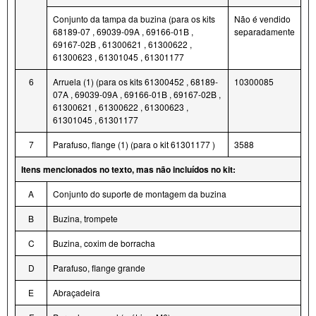
Conjunto da tampa da buzina (para os kits
Não é vendido
68189-07 , 69039-09A , 69166-01B ,
separadamente
69167-02B , 61300621 , 61300622 ,
61300623 , 61301045 , 61301177
6
Arruela (1) (para os kits 61300452 , 68189-
10300085
07A , 69039-09A , 69166-01B , 69167-02B ,
61300621 , 61300622 , 61300623 ,
61301045 , 61301177
7
Parafuso, flange (1) (para o kit 61301177 )
3588
Itens mencionados no texto, mas não incluídos no kit:
A
Conjunto do suporte de montagem da buzina
B
Buzina, trompete
C
Buzina, coxim de borracha
D
Parafuso, flange grande
E
Abraçadeira