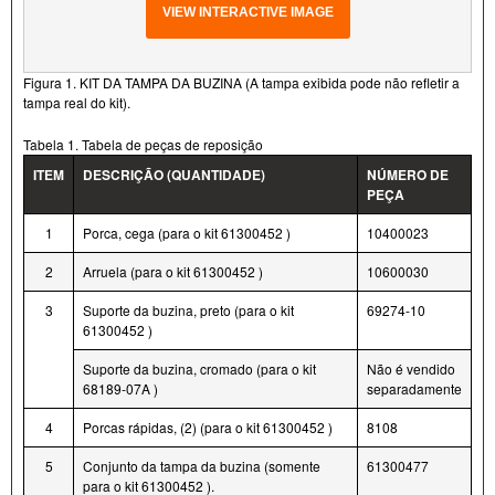
VIEW INTERACTIVE IMAGE
Figura 1. KIT DA TAMPA DA BUZINA (A tampa exibida pode não refletir a
tampa real do kit).
Tabela 1. Tabela de peças de reposição
ITEM
DESCRIÇÃO (QUANTIDADE)
NÚMERO DE
PEÇA
1
Porca, cega (para o kit 61300452 )
10400023
2
Arruela (para o kit 61300452 )
10600030
3
Suporte da buzina, preto (para o kit
69274-10
61300452 )
Suporte da buzina, cromado (para o kit
Não é vendido
68189-07A )
separadamente
4
Porcas rápidas, (2) (para o kit 61300452 )
8108
5
Conjunto da tampa da buzina (somente
61300477
para o kit 61300452 ).