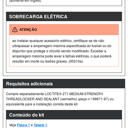
(somente em inglês).
SOBRECARGA ELÉTRICA
ATENÇÃO
ao instalar qualquer acessório elétrico, certifique-se de não
ultrapassar a amperagem máxima especificada do fusível ou do
disjuntor que protege o circuito sendo modificado. Exceder a
amperagem máxima pode levar a falhas elétricas, o que poderá
resultar em morte ou lesões graves. (00310a)
Requisitos adicionais
Compre separadamente LOCTITE® 271 MEDIUM STRENGTH
THREADLOCKER AND SEALANT (vermelho) (peça n.º 99671-97) ou
equivalente para a instalação correta deste kit.
Conteúdo do kit
Veja
Figura 1
e
Tabela 1
.