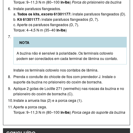
Torque: 9–11,3 N·m (80–100
in-lbs
)
Porca do prisioneiro da buzina
6.
Instale parafusos flangeados.
a.
Todos os kits, exceto 61301177:
instale parafusos flangeados (D).
b.
Kit 61301177:
instale parafusos flangeados (D, 7).
c. Aperte os parafusos flangeados (D, 7).
Torque: 4–4,5 N·m (35–40
in-lbs
)
7.
NOTA
A buzina não é sensível à polaridade. Os terminais cotovelo
podem ser conectados em cada terminal de lâmina ou contato.
Instale os terminais cotovelo nos contatos de lâmina.
8.
Prenda o conduíte do chicote de fios com prendedor J. Instale o
suporte da buzina no prisioneiro do coxim de borracha.
9.
Aplique 2 gotas de Loctite 271 (vermelho) nas roscas da buzina e no
prisioneiro do coxim de borracha (C).
10.
Instale a arruela lisa (2) e a porca cega (1).
11.
Aperte a porca cega.
Torque: 9–11,3 N·m (80–100
in-lbs
)
Porca cega do suporte da buzina