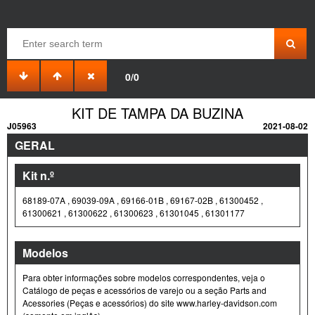
0/0
KIT DE TAMPA DA BUZINA
J05963
2021-08-02
GERAL
Kit n.º
68189-07A , 69039-09A , 69166-01B , 69167-02B , 61300452 ,
61300621 , 61300622 , 61300623 , 61301045 , 61301177
Modelos
Para obter informações sobre modelos correspondentes, veja o
Catálogo de peças e acessórios de varejo ou a seção Parts and
Acessories (Peças e acessórios) do site www.harley-davidson.com