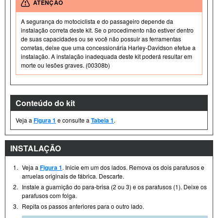
ATENÇÃO
A segurança do motociclista e do passageiro depende da
instalação correta deste kit. Se o procedimento não estiver dentro
de suas capacidades ou se você não possuir as ferramentas
corretas, deixe que uma concessionária Harley-Davidson efetue a
instalação. A instalação inadequada deste kit poderá resultar em
morte ou lesões graves. (00308b)
Conteúdo do kit
Veja a
Figura 1
e consulte a
Tabela 1
.
INSTALAÇÃO
1.
Veja a
Figura 1
. Inicie em um dos lados. Remova os dois parafusos e
arruelas originais de fábrica. Descarte.
2.
Instale a guarnição do para-brisa (2 ou 3) e os parafusos (1). Deixe os
parafusos com folga.
3.
Repita os passos anteriores para o outro lado.