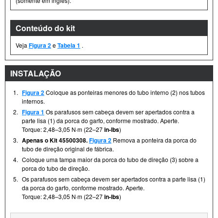
(somente em inglês).
Conteúdo do kit
Veja
Figura 2
e
Tabela 1
.
INSTALAÇÃO
1.
Figura 2
Coloque as ponteiras menores do tubo interno (2) nos tubos
internos.
2.
Figura 1
Os parafusos sem cabeça devem ser apertados contra a
parte lisa (1) da porca do garfo, conforme mostrado. Aperte.
Torque: 2,48–3,05 N·m (22–27
in-lbs
)
3.
Apenas o Kit 45500308.
Figura 2
Remova a ponteira da porca do
tubo de direção original de fábrica.
4.
Coloque uma tampa maior da porca do tubo de direção (3) sobre a
porca do tubo de direção.
5.
Os parafusos sem cabeça devem ser apertados contra a parte lisa (1)
da porca do garfo, conforme mostrado. Aperte.
Torque: 2,48–3,05 N·m (22–27
in-lbs
)