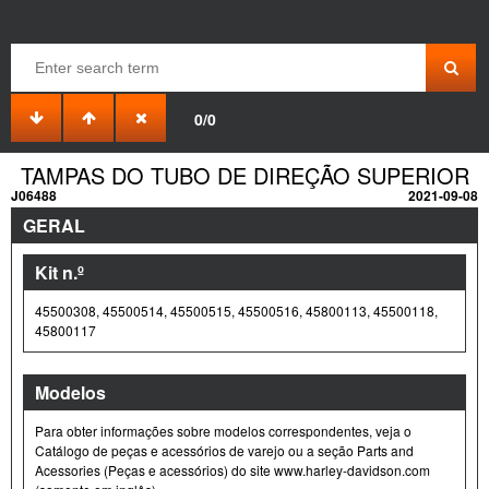
0/0
TAMPAS DO TUBO DE DIREÇÃO SUPERIOR
J06488
2021-09-08
GERAL
Kit n.º
45500308, 45500514, 45500515, 45500516, 45800113, 45500118,
45800117
Modelos
Para obter informações sobre modelos correspondentes, veja o
Catálogo de peças e acessórios de varejo ou a seção Parts and
Acessories (Peças e acessórios) do site www.harley-davidson.com