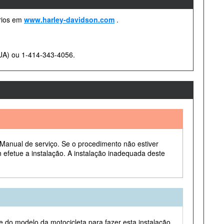
rios em
www.harley-davidson.com
.
EUA) ou 1-414-343-4056.
 Manual de serviço. Se o procedimento não estiver
efetue a instalação. A instalação inadequada deste
e do modelo da motocicleta para fazer esta instalação.