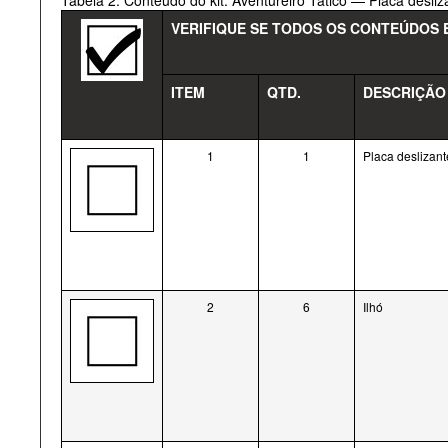
Tabela 2. Conteúdo do kit: Aventureiro Tático — Placa desliz
VERIFIQUE SE TODOS OS CONTEÚDOS E
ITEM
QTD.
DESCRIÇÃO
1
1
Placa deslizant
2
6
Ilhó