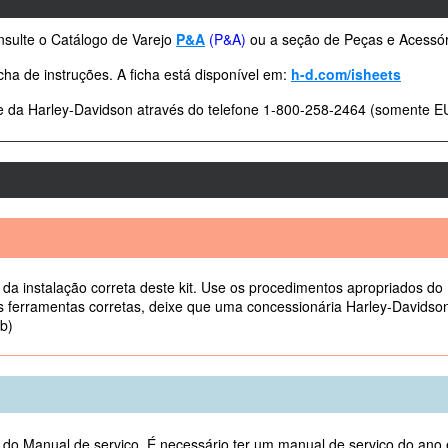
sulte o Catálogo de Varejo
P&A
(P&A)
ou a seção de Peças e Acessó
icha de instruções. A ficha está disponível em:
h-d.com/isheets
te da Harley-Davidson através do telefone 1-800-258-2464 (somente 
da instalação correta deste kit. Use os procedimentos apropriados do
 ferramentas corretas, deixe que uma concessionária Harley-Davidson 
b)
s do Manual de serviço. É necessário ter um manual de serviço do ano 