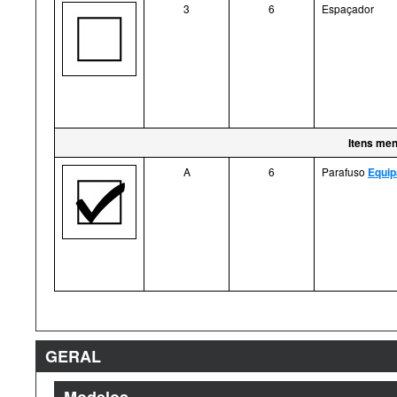
3
6
Espaçador
Itens men
A
6
Parafuso
Equip
GERAL