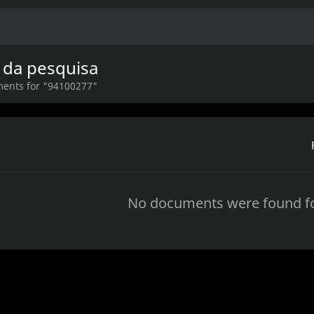
 da pesquisa
ments for "94100277"
No documents were found fo