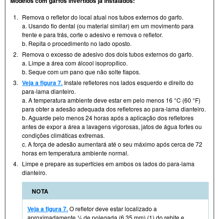
Modelos com garfos invertidos já instalados:
1.
Remova o refletor do local atual nos tubos externos do garfo.
a. Usando fio dental (ou material similar) em um movimento para
frente e para trás, corte o adesivo e remova o refletor.
b. Repita o procedimento no lado oposto.
2.
Remova o excesso de adesivo dos dois tubos externos do garfo.
a. Limpe a área com álcool isopropílico.
b. Seque com um pano que não solte fiapos.
3.
Veja a figura 7.
Instale refletores nos lados esquerdo e direito do
para-lama dianteiro.
a. A temperatura ambiente deve estar em pelo menos 16 °C (60 °F)
para obter a adesão adequada dos refletores ao para-lama dianteiro.
b. Aguarde pelo menos 24 horas após a aplicação dos refletores
antes de expor a área a lavagens vigorosas, jatos de água fortes ou
condições climáticas extremas.
c. A força de adesão aumentará até o seu máximo após cerca de 72
horas em temperatura ambiente normal.
4.
Limpe e prepare as superfícies em ambos os lados do para-lama
dianteiro.
NOTA
Veja a figura 7.
O refletor deve estar localizado a
aproximadamente ¼ de polegada (6,35 mm) (1) do rebite e