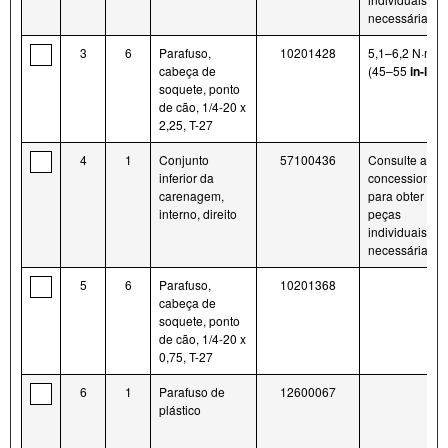
necessárias
3
6
Parafuso,
10201428
5,1–6,2 N·m
cabeça de
(45–55
in-lbs
)
soquete, ponto
de cão, 1/4-20 x
2,25, T-27
4
1
Conjunto
57100436
Consulte a
inferior da
concessionári
carenagem,
para obter as
interno, direito
peças
individuais
necessárias
5
6
Parafuso,
10201368
cabeça de
soquete, ponto
de cão, 1/4-20 x
0,75, T-27
6
1
Parafuso de
12600067
plástico