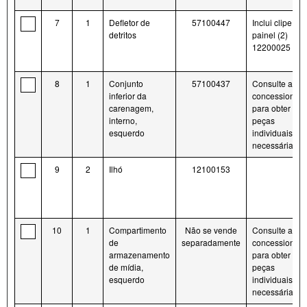
7
1
Defletor de
57100447
Inclui clipe do
detritos
painel (2)
12200025
8
1
Conjunto
57100437
Consulte a
inferior da
concessionári
carenagem,
para obter as
interno,
peças
esquerdo
individuais
necessárias
9
2
Ilhó
12100153
10
1
Compartimento
Não se vende
Consulte a
de
separadamente
concessionári
armazenamento
para obter as
de mídia,
peças
esquerdo
individuais
necessárias