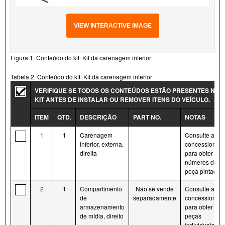
VIEW INTERACTIVE IMAGE
Figura 1. Conteúdo do kit: Kit da carenagem inferior
Tabela 2. Conteúdo do kit: Kit da carenagem inferior
VERIFIQUE SE TODOS OS CONTEÚDOS ESTÃO PRESENTES NO
KIT ANTES DE INSTALAR OU REMOVER ITENS DO VEÍCULO.
ITEM
QTD.
DESCRIÇÃO
PART NO.
NOTAS
1
1
Carenagem
Consulte a
inferior, externa,
concessionári
direita
para obter os
números de
peça pintados
2
1
Compartimento
Não se vende
Consulte a
de
separadamente
concessionári
armazenamento
para obter as
de mídia, direito
peças
individuais