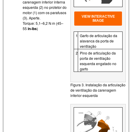
carenagem inferior interna
esquerda (2) no protetor do
motor (1) com os parafusos
VIEW INTERACTIVE
(3). Aperte.
IMAGE
Torque: 5,1–6,2 N·m (45–
55
in-lbs
)
1
Garfo de articulação da
alavanca da porta de
ventilação
2
Pino de articulação da
porta de ventilação
esquerda engatado no
garfo
Figura 3. Instalação da articulação
de ventilação da carenagem
inferior esquerda