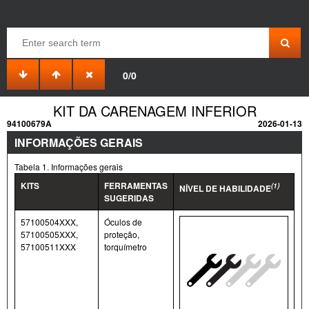
0/0
KIT DA CARENAGEM INFERIOR
94100679A
2026-01-13
INFORMAÇÕES GERAIS
Tabela 1. Informações gerais
KITS
FERRAMENTAS
(1)
NÍVEL DE HABILIDADE
SUGERIDAS
57100504XXX,
Óculos de
57100505XXX,
proteção,
57100511XXX
torquímetro