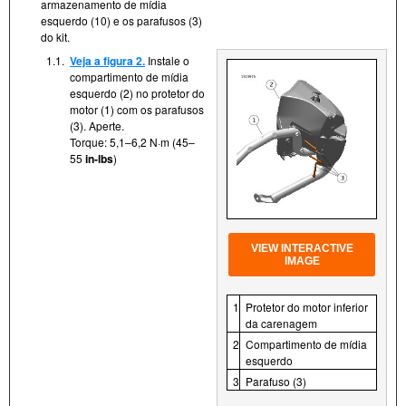
armazenamento de mídia
esquerdo (10) e os parafusos (3)
do kit.
1.1.
Veja a figura 2.
Instale o
compartimento de mídia
esquerdo (2) no protetor do
motor (1) com os parafusos
(3). Aperte.
Torque: 5,1–6,2 N·m (45–
55
in-lbs
)
VIEW INTERACTIVE
IMAGE
1
Protetor do motor inferior
da carenagem
2
Compartimento de mídia
esquerdo
3
Parafuso (3)