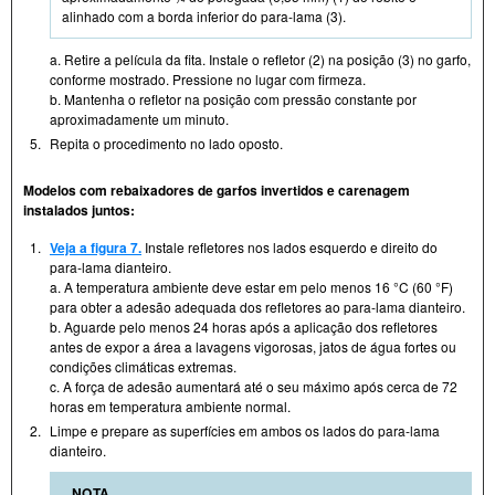
alinhado com a borda inferior do para-lama (3).
a. Retire a película da fita. Instale o refletor (2) na posição (3) no garfo,
conforme mostrado. Pressione no lugar com firmeza.
b. Mantenha o refletor na posição com pressão constante por
aproximadamente um minuto.
5.
Repita o procedimento no lado oposto.
Modelos com rebaixadores de garfos invertidos e carenagem
instalados juntos:
1.
Veja a figura 7.
Instale refletores nos lados esquerdo e direito do
para-lama dianteiro.
a. A temperatura ambiente deve estar em pelo menos 16 °C (60 °F)
para obter a adesão adequada dos refletores ao para-lama dianteiro.
b. Aguarde pelo menos 24 horas após a aplicação dos refletores
antes de expor a área a lavagens vigorosas, jatos de água fortes ou
condições climáticas extremas.
c. A força de adesão aumentará até o seu máximo após cerca de 72
horas em temperatura ambiente normal.
2.
Limpe e prepare as superfícies em ambos os lados do para-lama
dianteiro.
NOTA