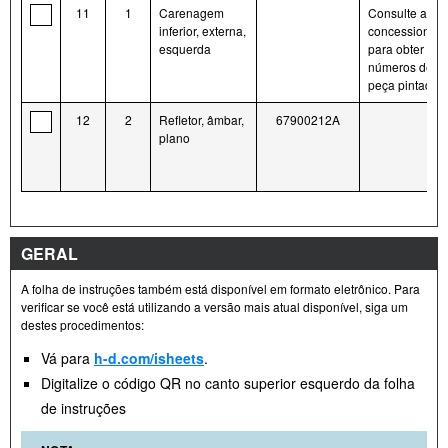
11
1
Carenagem
Consulte a
inferior, externa,
concessionári
esquerda
para obter os
números de
peça pintados
12
2
Refletor, âmbar,
67900212A
plano
GERAL
A folha de instruções também está disponível em formato eletrônico. Para
verificar se você está utilizando a versão mais atual disponível, siga um
destes procedimentos:
Vá para
h-d.com/isheets
.
Digitalize o código QR no canto superior esquerdo da folha
de instruções