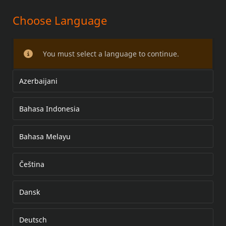
Choose Language
PROTEÇÃO DO TANQUE
P/MODELOS TOURING
You must select a language to continue.
Azerbaijani
Bahasa Indonesia
Bahasa Melayu
Čeština
Dansk
Deutsch