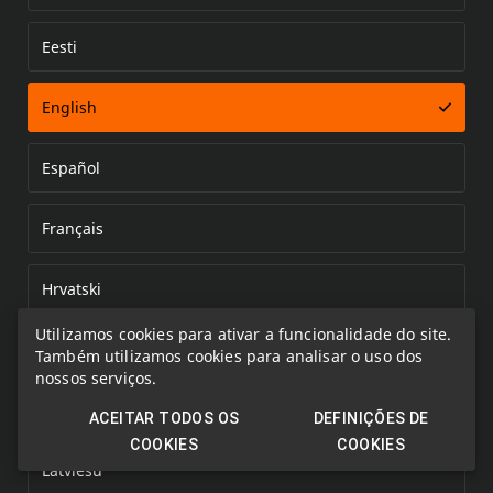
Eesti
Error loading document
English
Español
Français
Hrvatski
Utilizamos cookies para ativar a funcionalidade do site.
Italiano
Também utilizamos cookies para analisar o uso dos
nossos serviços.
Kazakh
ACEITAR TODOS OS
DEFINIÇÕES DE
COOKIES
COOKIES
Latviešu