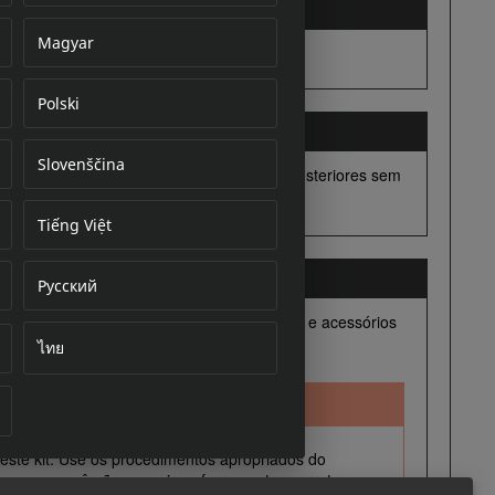
Magyar
Polski
cument
Slovenščina
Tiếng Việt
Русский
ไทย