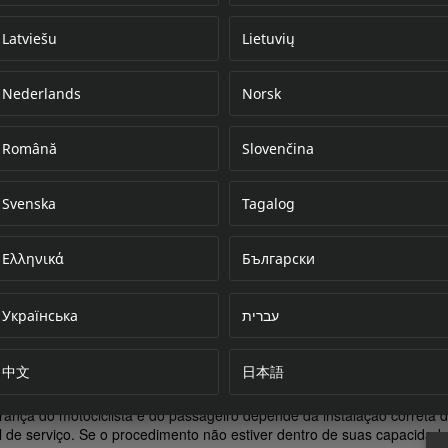
Latviešu
Lietuvių
Nederlands
Norsk
Error loading do
Română
Slovenčina
Svenska
Tagalog
Ελληνικά
Български
Українська
עברית
中文
日本語