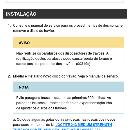
INSTALAÇÃO
1.
Consulte o manual de serviço para os procedimentos de desmontar e
remover o disco do travão.
AVISO
Não reutilize os parafusos dos discos/rotores de travões. A
reutilização destes parafusos pode causar perda de torque e
danos aos componentes dos travões. (00319c)
2.
Montar e instalar o
novo
disco do travão. Veja o manual de serviço.
NOTA
Evite paragens bruscas durante as primeiras 300 milhas. As
paragens bruscas durante o período de experimentação irão
desgastar os discos dos travões.
a. Coloque algumas gotas do trava-roscas nas roscas dos
novos
parafusos cromados do kit.
LOCTITE 243 MEDIUM STRENGTH
THREADLOCKER AND SEALANT (AZUL) (99642-97)