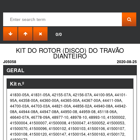
0/0
KIT DO ROTOR (DISCO) DO TRAVÃO
DIANTEIRO
J05058
2020-08-25
GERAL
Kit n.º
41830-05A, 41831-05A, 42155-07A, 42156-07A, 44100-95A, 44101-
95A, 44358-00A, 44360-00A, 44365-00A, 44367-00A, 44411-09A,
44700-03A, 44703-03A, 44821-00A, 44856-02A, 44940-08A, 44942-
08A, 44944-08A, 44947-08A, 44950-08, 44959-08, 45118-06A,
46640-07A, 46778-09A, 48977-10, 48978-10, 48993-10, 41500002,
41500004, 41500007, 41500008, 41500047, 41500052, 41500053,
41500070, 41500096, 41500102, 41500103, 41500106, 41500107,
41500108, 41500120, 41500147, 41500154, 41500163, 41500172,
41500173