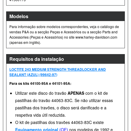
Modelos
Para informação sobre modelos correspondentes, veja o catálogo de
vendas P&A ou a secção Peças e Acessórios ou a secção Parts and
Accessories (Peças e Acessórios) no site www.harley-davidson.com
(apenas em inglês).
Requisitos da instalação
LOCTITE 243 MEDIUM STRENGTH THREADLOCKER AND
SEALANT (AZUL) (99642-97)
Para os kits 44100-95A e 44101-95A:
Utilizar este disco do travão
APENAS
com o kit de
pastilhas do travão 44063-83C. Se não utilizar essas
pastilhas dos travões, o disco será danificado e a
respetiva vida útil reduzida.
O kit de pastilhas dos travões 44063-83C existe
Equipamento original
(OE)
nos modelos de 1992 e