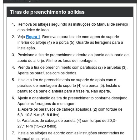
Tiras de preenchimento sólidas
1.
Remova os alforjes seguindo as instruções do Manual de serviço
e os deixe de lado.
2.
Veja
Figura 1
. Remova o parafuso de montagem do suporte
inferior do alforje (4) e a porca (5). Guarde as ferragens para a
instalação.
3.
Posicione a tira de preenchimento dentro da janela do suporte de
apoio do alforje. Alinhe os furos de montagem.
4.
Prenda a tira de preenchimento com parafusos (2) e arruelas (3).
Aperte os parafusos com os dedos.
5.
Instale a tira de preenchimento no suporte de apoio com o
parafuso de montagem do suporte (4) e a porca (5). Instale o
parafuso da parte dianteira para a traseira. Não aperte.
6.
Ajuste a orientação da tira de preenchimento conforme desejado.
Aperte as ferragens de montagem.
a. Aperte os parafusos de cabeça abaulada (2) com torque de
6,8–10,8 N·m (5–8 ft-lbs).
b. Parafusos de cabeça de panela (4) com torque de 20,3–
27,1 N·m (15–20 ft-lbs).
7.
Instale os alforjes de acordo com as instruções encontradas no
Manual de serviço.