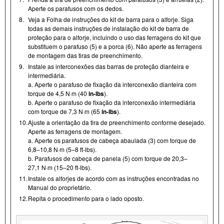
Aperte os parafusos com os dedos.
8.
Veja a Folha de instruções do kit de barra para o alforje. Siga
todas as demais instruções de instalação do kit de barra de
proteção para o alforje, incluindo o uso das ferragens do kit que
substituem o parafuso (5) e a porca (6). Não aperte as ferragens
de montagem das tiras de preenchimento.
9.
Instale as interconexões das barras de proteção dianteira e
intermediária.
a. Aperte o parafuso de fixação da interconexão dianteira com
torque de 4,5 N·m (40
in-lbs
).
b. Aperte o parafuso de fixação da interconexão intermediária
com torque de 7,3 N·m (65
in-lbs
).
10.
Ajuste a orientação da tira de preenchimento conforme desejado.
Aperte as ferragens de montagem.
a. Aperte os parafusos de cabeça abaulada (3) com torque de
6,8–10,8 N·m (5–8 ft-lbs).
b. Parafusos de cabeça de panela (5) com torque de 20,3–
27,1 N·m (15–20 ft-lbs).
11.
Instale os alforjes de acordo com as instruções encontradas no
Manual do proprietário.
12.
Repita o procedimento para o lado oposto.