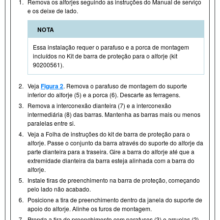
1.
Remova os alforjes seguindo as instruções do Manual de serviço
e os deixe de lado.
NOTA
Essa instalação requer o parafuso e a porca de montagem
incluídos no Kit de barra de proteção para o alforje (kit
90200561).
2.
Veja
Figura 2
. Remova o parafuso de montagem do suporte
inferior do alforje (5) e a porca (6). Descarte as ferragens.
3.
Remova a interconexão dianteira (7) e a interconexão
intermediária (8) das barras. Mantenha as barras mais ou menos
paralelas entre si.
4.
Veja a Folha de instruções do kit de barra de proteção para o
alforje. Passe o conjunto da barra através do suporte do alforje da
parte dianteira para a traseira. Gire a barra do alforje até que a
extremidade dianteira da barra esteja alinhada com a barra do
alforje.
5.
Instale tiras de preenchimento na barra de proteção, começando
pelo lado não acabado.
6.
Posicione a tira de preenchimento dentro da janela do suporte de
apoio do alforje. Alinhe os furos de montagem.
7.
Prenda a tira de preenchimento com parafusos (3) e arruelas (2).