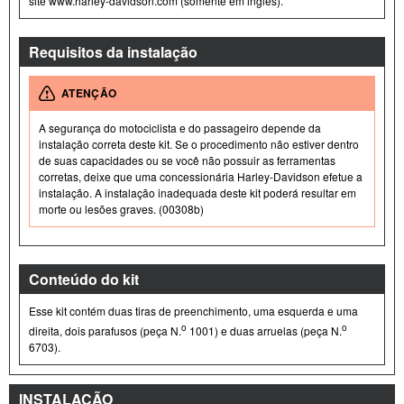
site www.harley-davidson.com (somente em inglês).
Requisitos da instalação
ATENÇÃO
A segurança do motociclista e do passageiro depende da
instalação correta deste kit. Se o procedimento não estiver dentro
de suas capacidades ou se você não possuir as ferramentas
corretas, deixe que uma concessionária Harley-Davidson efetue a
instalação. A instalação inadequada deste kit poderá resultar em
morte ou lesões graves. (00308b)
Conteúdo do kit
Esse kit contém duas tiras de preenchimento, uma esquerda e uma
o
o
direita, dois parafusos (peça N.
1001) e duas arruelas (peça N.
6703).
INSTALAÇÃO