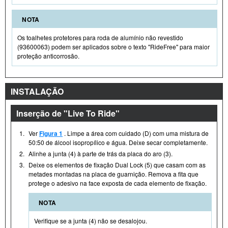
NOTA
Os toalhetes protetores para roda de alumínio não revestido
(93600063) podem ser aplicados sobre o texto "RideFree" para maior
proteção anticorrosão.
INSTALAÇÃO
Inserção de "Live To Ride"
1.
Ver
Figura 1
. Limpe a área com cuidado (D) com uma mistura de
50:50 de álcool isopropílico e água. Deixe secar completamente.
2.
Alinhe a junta (4) à parte de trás da placa do aro (3).
3.
Deixe os elementos de fixação Dual Lock (5) que casam com as
metades montadas na placa de guarnição. Remova a fita que
protege o adesivo na face exposta de cada elemento de fixação.
NOTA
Verifique se a junta (4) não se desalojou.