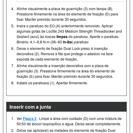
4.
Alinhe visualmente a placa de guarnição (3) com tampa (B).
Pressione firmemente na área do elemento de fixação (D) para
fixar. Manter premido durante 30 segundos.
5.
Insira o parafuso do EO (A) anteriormente removido. Aplicar
algumas gotas de Loctite 243 Medium Strength Threadlocker and
Sealant (azul) às roscas
limpas
do parafuso. Aperte o parafuso.
Binário: 4,1–6,8 N·m (36–60
in-lbs
)
parafuso
6.
Deixe o elemento de fixação Dual Lock preso à inserção
decorativa (2). Remova a fita que protege o adesivo na face
exposta de cada elemento de fixação.
7.
Alinhe visualmente a inserção decorativa com a placa de
guarnição (3). Pressione firmemente na área do elemento de
fixação (E) para fixar. Manter premido durante 30 segundos.
8.
Instale os parafusos (1). Apertar firmemente.
Inserir com a junta
1.
Ver
Figura 2
. Limpe a área com cuidado (D) com uma mistura de
50:50 de álcool isopropílico e água. Deixe secar completamente.
2.
Deixe (se aplicável) as metades do elemento de fixação Dual