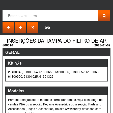
0/0
INSERÇÕES DA TAMPA DO FILTRO DE AR
J06316
2023-01-09
GERAL
Kit n.ºs
29400345, 61300654, 61300655, 61300656, 61300657, 61300658,
61300900, 61301025, 61301326
Modelos
Para informação sobre modelos correspondentes, veja o catálogo de
vendas P&A ou a secção Peças e Acessórios ou a secção Parts and
Accessories (Peças e Acessórios) no site www.harley-davidson.com