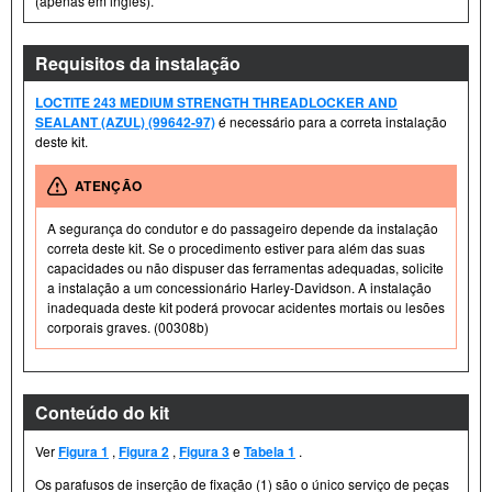
(apenas em inglês).
Requisitos da instalação
LOCTITE 243 MEDIUM STRENGTH THREADLOCKER AND
SEALANT (AZUL) (99642-97)
é necessário para a correta instalação
deste kit.
ATENÇÃO
A segurança do condutor e do passageiro depende da instalação
correta deste kit. Se o procedimento estiver para além das suas
capacidades ou não dispuser das ferramentas adequadas, solicite
a instalação a um concessionário Harley-Davidson. A instalação
inadequada deste kit poderá provocar acidentes mortais ou lesões
corporais graves. (00308b)
Conteúdo do kit
Ver
Figura 1
,
Figura 2
,
Figura 3
e
Tabela 1
.
Os parafusos de inserção de fixação (1) são o único serviço de peças