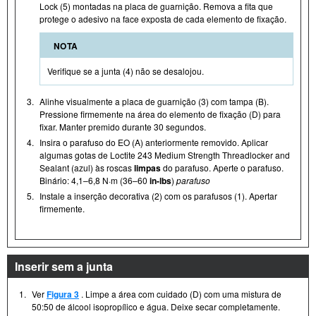
Lock (5) montadas na placa de guarnição. Remova a fita que
protege o adesivo na face exposta de cada elemento de fixação.
NOTA
Verifique se a junta (4) não se desalojou.
3.
Alinhe visualmente a placa de guarnição (3) com tampa (B).
Pressione firmemente na área do elemento de fixação (D) para
fixar. Manter premido durante 30 segundos.
4.
Insira o parafuso do EO (A) anteriormente removido. Aplicar
algumas gotas de Loctite 243 Medium Strength Threadlocker and
Sealant (azul) às roscas
limpas
do parafuso. Aperte o parafuso.
Binário: 4,1–6,8 N·m (36–60
in-lbs
)
parafuso
5.
Instale a inserção decorativa (2) com os parafusos (1). Apertar
firmemente.
Inserir sem a junta
1.
Ver
Figura 3
. Limpe a área com cuidado (D) com uma mistura de
50:50 de álcool isopropílico e água. Deixe secar completamente.