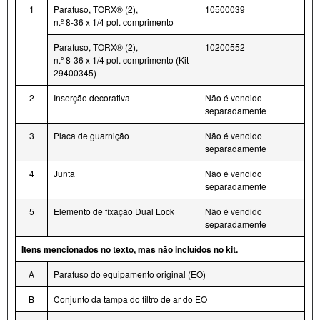
1
Parafuso, TORX® (2),
10500039
n.º 8-36 x 1/4 pol. comprimento
Parafuso, TORX® (2),
10200552
n.º 8-36 x 1/4 pol. comprimento (Kit
29400345)
2
Inserção decorativa
Não é vendido
separadamente
3
Placa de guarnição
Não é vendido
separadamente
4
Junta
Não é vendido
separadamente
5
Elemento de fixação Dual Lock
Não é vendido
separadamente
Itens mencionados no texto, mas não incluídos no kit.
A
Parafuso do equipamento original (EO)
B
Conjunto da tampa do filtro de ar do EO