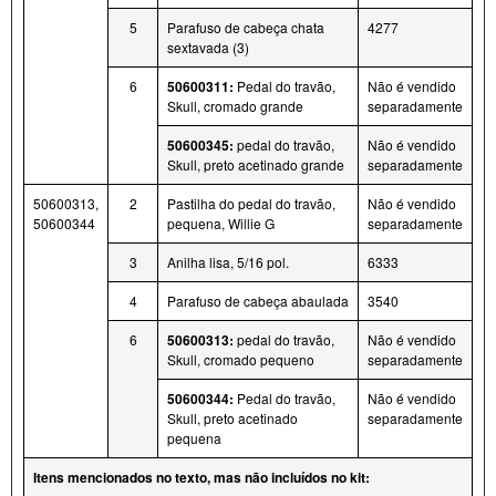
5
Parafuso de cabeça chata
4277
sextavada (3)
6
50600311:
Pedal do travão,
Não é vendido
Skull, cromado grande
separadamente
50600345:
pedal do travão,
Não é vendido
Skull, preto acetinado grande
separadamente
50600313,
2
Pastilha do pedal do travão,
Não é vendido
50600344
pequena, Willie G
separadamente
3
Anilha lisa, 5/16 pol.
6333
4
Parafuso de cabeça abaulada
3540
6
50600313:
pedal do travão,
Não é vendido
Skull, cromado pequeno
separadamente
50600344:
Pedal do travão,
Não é vendido
Skull, preto acetinado
separadamente
pequena
Itens mencionados no texto, mas não incluídos no kit: