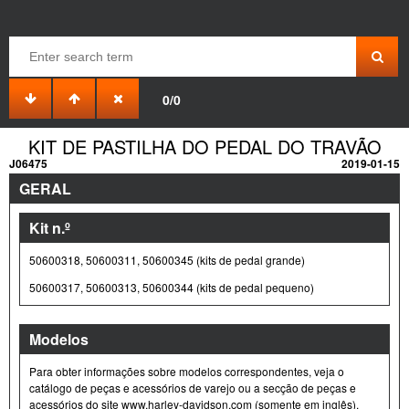
0/0
KIT DE PASTILHA DO PEDAL DO TRAVÃO
J06475
2019-01-15
GERAL
Kit n.º
50600318, 50600311, 50600345 (kits de pedal grande)
50600317, 50600313, 50600344 (kits de pedal pequeno)
Modelos
Para obter informações sobre modelos correspondentes, veja o
catálogo de peças e acessórios de varejo ou a secção de peças e
acessórios do site www.harley-davidson.com (somente em inglês).