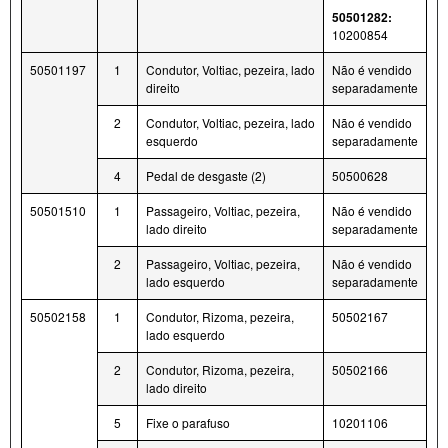
50501282:
10200854
50501197
1
Condutor, Voltiac, pezeira, lado
Não é vendido
direito
separadamente
2
Condutor, Voltiac, pezeira, lado
Não é vendido
esquerdo
separadamente
4
Pedal de desgaste (2)
50500628
50501510
1
Passageiro, Voltiac, pezeira,
Não é vendido
lado direito
separadamente
2
Passageiro, Voltiac, pezeira,
Não é vendido
lado esquerdo
separadamente
50502158
1
Condutor, Rizoma, pezeira,
50502167
lado esquerdo
2
Condutor, Rizoma, pezeira,
50502166
lado direito
5
Fixe o parafuso
10201106