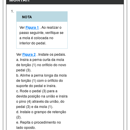
1.
NOTA
Ver
Figura 1
. Ao realizar o
passo seguinte, verifique se
a mola é colocada no
interior do pedal.
Ver
Figura 2
. Instale os pedais.
a. Insira a perna curta da mola
de torção (1) no orifício do novo
pedal (3).
b. Alinhe a perna longa da mola
de torção (1) com o orifício do
suporte do pedal e insira.
c. Rode o pedal (3) para a
devida posição na união e insira
o pino (4) através da união, do
pedal (3) e da mola (1).
d. Instale o grampo de retenção
(2).
e. Repita o procedimento no
lado oposto.