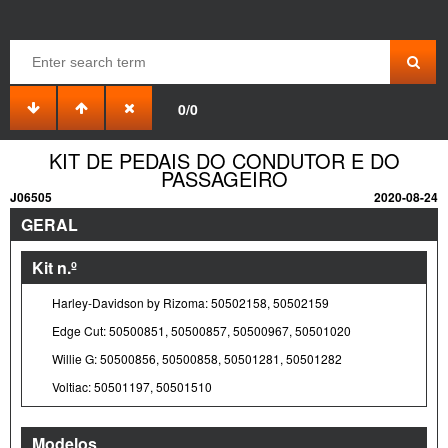
0/0
KIT DE PEDAIS DO CONDUTOR E DO
PASSAGEIRO
J06505
2020-08-24
GERAL
Kit n.º
Harley-Davidson by Rizoma: 50502158, 50502159
Edge Cut: 50500851, 50500857, 50500967, 50501020
Willie G: 50500856, 50500858, 50501281, 50501282
Voltiac: 50501197, 50501510
Modelos