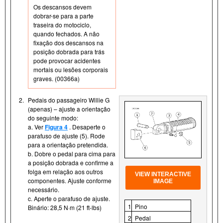
Os descansos devem
dobrar-se para a parte
traseira do motociclo,
quando fechados. A não
fixação dos descansos na
posição dobrada para trás
pode provocar acidentes
mortais ou lesões corporais
graves. (00366a)
2.
Pedais do passageiro Willie G
(apenas) – ajuste a orientação
do seguinte modo:
a. Ver
Figura 4
. Desaperte o
parafuso de ajuste (5). Rode
para a orientação pretendida.
b. Dobre o pedal para cima para
a posição dobrada e confirme a
folga em relação aos outros
VIEW INTERACTIVE
componentes. Ajuste conforme
IMAGE
necessário.
c. Aperte o parafuso de ajuste.
1
Pino
Binário: 28,5 N·m (21 ft-lbs)
2
Pedal