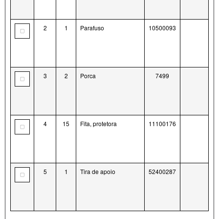
2
1
Parafuso
10500093
3
2
Porca
7499
4
15
Fita, protetora
11100176
5
1
Tira de apoio
52400287