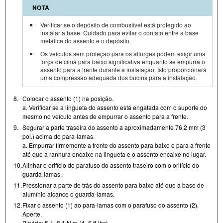
NOTA
Verificar se o depósito de combustível está protegido ao
instalar a base. Cuidado para evitar o contato entre a base
metálica do assento e o depósito.
Os veículos sem proteção para os alforges podem exigir uma
força de cima para baixo significativa enquanto se empurra o
assento para a frente durante a instalação. Isto proporcionará
uma compressão adequada dos bucins para a instalação.
8.
Colocar o assento (1) na posição.
a. Verificar se a lingueta do assento está engatada com o suporte do
mesmo no veículo antes de empurrar o assento para a frente.
9.
Segurar a parte traseira do assento a aproximadamente 76,2 mm (3
pol.) acima do para-lamas.
a. Empurrar firmemente a frente do assento para baixo e para a frente
até que a ranhura encaixe na lingueta e o assento encaixe no lugar.
10.
Alinhar o orifício do parafuso do assento traseiro com o orifício do
guarda-lamas.
11.
Pressionar a parte de trás do assento para baixo até que a base de
alumínio alcance o guarda-lamas.
12.
Fixar o assento (1) ao para-lamas com o parafuso do assento (2).
Aperte.
Binário: 5,4–8,1 N·m (4–6 ft-lbs)