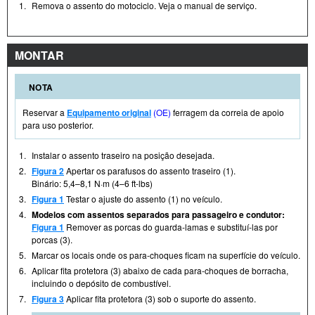
1.
Remova o assento do motociclo. Veja o manual de serviço.
MONTAR
NOTA
Reservar a
Equipamento original
(OE)
ferragem da correia de apoio
para uso posterior.
1.
Instalar o assento traseiro na posição desejada.
2.
Figura 2
Apertar os parafusos do assento traseiro (1).
Binário: 5,4–8,1 N·m (4–6 ft-lbs)
3.
Figura 1
Testar o ajuste do assento (1) no veículo.
4.
Modelos com assentos separados para passageiro e condutor:
Figura 1
Remover as porcas do guarda-lamas e substituí-las por
porcas (3).
5.
Marcar os locais onde os para-choques ficam na superfície do veículo.
6.
Aplicar fita protetora (3) abaixo de cada para-choques de borracha,
incluindo o depósito de combustível.
7.
Figura 3
Aplicar fita protetora (3) sob o suporte do assento.