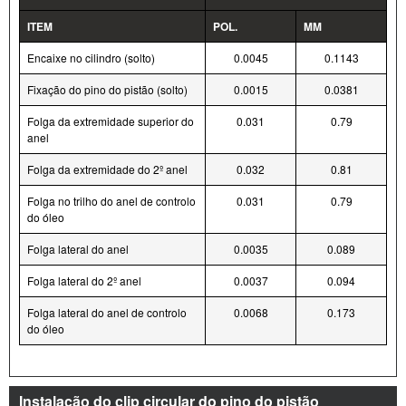
ITEM
POL.
MM
Encaixe no cilindro (solto)
0.0045
0.1143
Fixação do pino do pistão (solto)
0.0015
0.0381
Folga da extremidade superior do
0.031
0.79
anel
Folga da extremidade do 2º anel
0.032
0.81
Folga no trilho do anel de controlo
0.031
0.79
do óleo
Folga lateral do anel
0.0035
0.089
Folga lateral do 2º anel
0.0037
0.094
Folga lateral do anel de controlo
0.0068
0.173
do óleo
Instalação do clip circular do pino do pistão