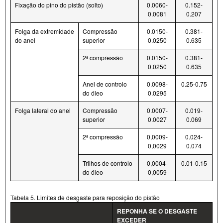
Fixação do pino do pistão (solto)
0.0060-
0.152-
0.0081
0.207
Folga da extremidade
Compressão
0.0150-
0.381-
do anel
superior
0.0250
0.635
2ª compressão
0.0150-
0.381-
0.0250
0.635
Anel de controlo
0.0098-
0.25-0.75
do óleo
0.0295
Folga lateral do anel
Compressão
0.0007-
0.019-
superior
0.0027
0.069
2ª compressão
0,0009-
0.024-
0,0029
0.074
Trilhos de controlo
0,0004-
0.01-0.15
do óleo
0,0059
Tabela 5. Limites de desgaste para reposição do pistão
REPONHA SE O DESGASTE
EXCEDER