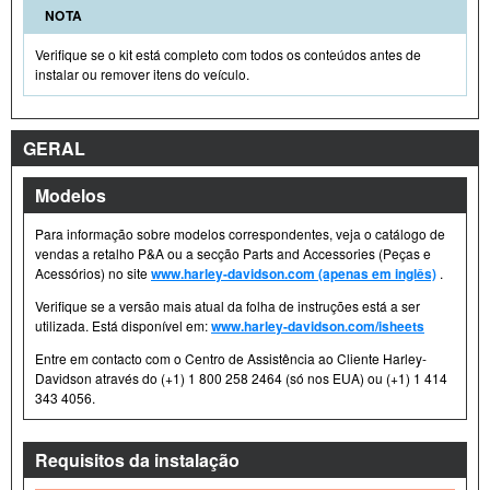
NOTA
Verifique se o kit está completo com todos os conteúdos antes de
instalar ou remover itens do veículo.
GERAL
Modelos
Para informação sobre modelos correspondentes, veja o catálogo de
vendas a retalho P&A ou a secção Parts and Accessories (Peças e
Acessórios) no site
www.harley-davidson.com (apenas em inglês)
.
Verifique se a versão mais atual da folha de instruções está a ser
utilizada. Está disponível em:
www.harley-davidson.com/isheets
Entre em contacto com o Centro de Assistência ao Cliente Harley-
Davidson através do (+1) 1 800 258 2464 (só nos EUA) ou (+1) 1 414
343 4056.
Requisitos da instalação