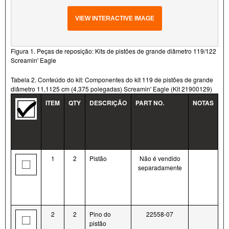
VIEW INTERACTIVE IMAGE
Figura 1. Peças de reposição: Kits de pistões de grande diâmetro 119/122
Screamin' Eagle
Tabela 2. Conteúdo do kit: Componentes do kit 119 de pistões de grande
diâmetro 11,1125 cm (4,375 polegadas) Screamin' Eagle (Kit 21900129)
ITEM
QTY
DESCRIÇÃO
PART NO.
NOTAS
1
2
Pistão
Não é vendido
separadamente
2
2
Pino do
22558-07
pistão