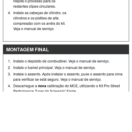
Repita o processo para os
restantes clipes circulares.
4.
Instale as cabeças de cilindro, os
cilindros e os pistões de alta
compressão com os anéis do kit.
Veja o manual de serviço.
MONTAGEM FINAL
1.
Instale o depósito de combustível. Veja o manual de serviço.
2.
Instale o fusível principal. Veja o manual de serviço.
3.
Instale o assento. Após instalar o assento, puxe o assento para cima
para verificar se está seguro. Veja o manual de serviço.
4.
Descarregue a
nova
calibração do MCE, utilizando o Kit Pro Street
Performance Tuner da Screamin' Eagle .
5.
Opere o motor. Repita diversas vezes para verificar se está operando
corretamente.
RECOMENDAÇÕES PARA FAZER A RODAGEM