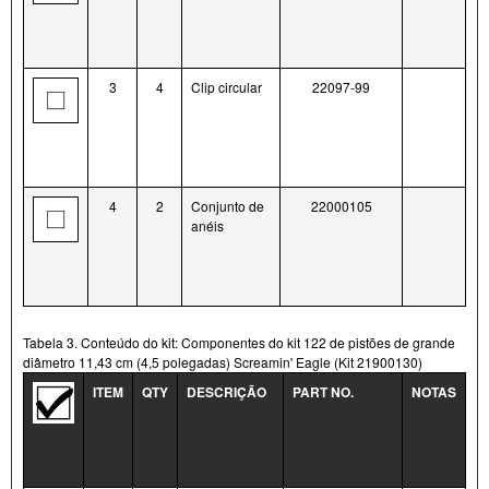
3
4
Clip circular
22097-99
4
2
Conjunto de
22000105
anéis
Tabela 3. Conteúdo do kit: Componentes do kit 122 de pistões de grande
diâmetro 11,43 cm (4,5 polegadas) Screamin' Eagle (Kit 21900130)
ITEM
QTY
DESCRIÇÃO
PART NO.
NOTAS