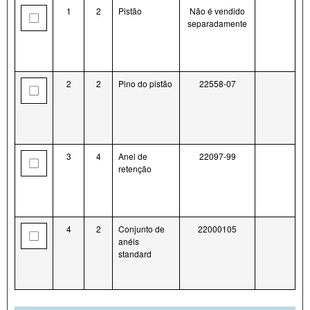
1
2
Pistão
Não é vendido
separadamente
2
2
Pino do pistão
22558-07
3
4
Anel de
22097-99
retenção
4
2
Conjunto de
22000105
anéis
standard