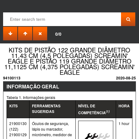
0/0
KITS DE PISTÃO 122 GRANDE DIÂMETRO
11,43 CM (4,5 POLEGADAS) SCREAMIN'
EAGLE E PISTÃO 119 GRANDE DIÂMETRO
11,1125 CM (4,375 POLEGADAS) SCREAMIN'
EAGLE
94100113
2020-08-25
INFORMAÇÃO GERAL
Tabela 1. Informações gerais
KITS
FERRAMENTAS
NÍVEL DE
HORA
SUGERIDAS
(1)
COMPETÊNCIA
21900130
Óculos de segurança,
1 hour
(122)
lápis ou marcador,
21900129
micrómetro, medidor de