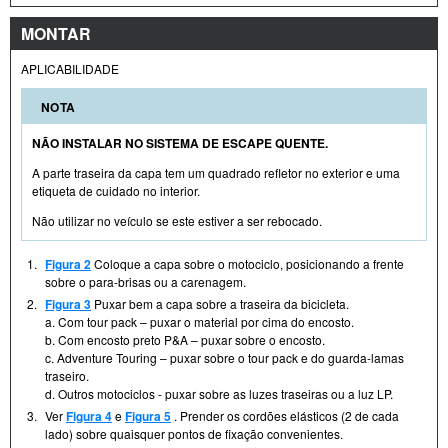
MONTAR
APLICABILIDADE
NOTA
NÃO INSTALAR NO SISTEMA DE ESCAPE QUENTE.
A parte traseira da capa tem um quadrado refletor no exterior e uma
etiqueta de cuidado no interior.
Não utilizar no veículo se este estiver a ser rebocado.
1.
Figura 2
Coloque a capa sobre o motociclo, posicionando a frente
sobre o para-brisas ou a carenagem.
2.
Figura 3
Puxar bem a capa sobre a traseira da bicicleta.
a. Com tour pack – puxar o material por cima do encosto.
b. Com encosto preto P&A – puxar sobre o encosto.
c. Adventure Touring – puxar sobre o tour pack e do guarda-lamas
traseiro.
d. Outros motociclos - puxar sobre as luzes traseiras ou a luz LP.
3.
Ver
Figura 4
e
Figura 5
. Prender os cordões elásticos (2 de cada
lado) sobre quaisquer pontos de fixação convenientes.