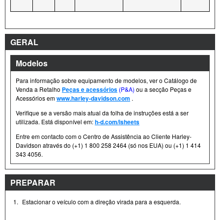
GERAL
Modelos
Para informação sobre equipamento de modelos, ver o Catálogo de
Venda a Retalho
Peças e acessórios
(P&A)
ou a secção Peças e
Acessórios em
www.harley-davidson.com
.
Verifique se a versão mais atual da folha de instruções está a ser
utilizada. Está disponível em:
h-d.com/isheets
Entre em contacto com o Centro de Assistência ao Cliente Harley-
Davidson através do (+1) 1 800 258 2464 (só nos EUA) ou (+1) 1 414
343 4056.
PREPARAR
1.
Estacionar o veículo com a direção virada para a esquerda.