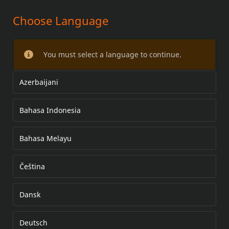
Choose Language
MOTOR NOVO COMPLETO
SCREAMIN EAGLE MILWAUKEE
You must select a language to continue.
EIGHT 135CI
Azerbaijani
Bahasa Indonesia
Bahasa Melayu
Čeština
Dansk
Deutsch