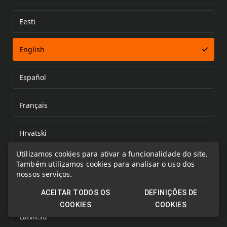
Eesti
Error loading document
English
Español
Français
Hrvatski
Utilizamos cookies para ativar a funcionalidade do site.
Italiano
Também utilizamos cookies para analisar o uso dos
nossos serviços.
Kazakh
ACEITAR TODOS OS
DEFINIÇÕES DE
COOKIES
COOKIES
Latviešu