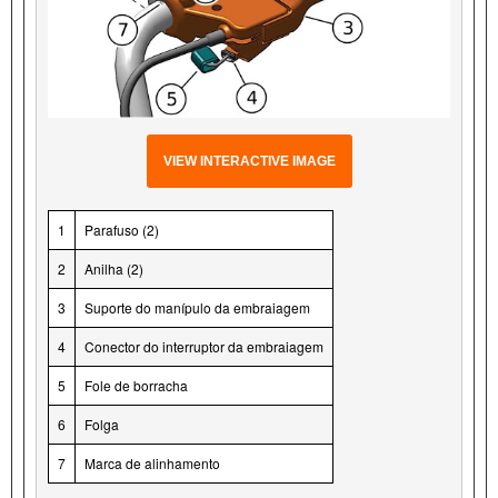
VIEW INTERACTIVE IMAGE
1
Parafuso (2)
2
Anilha (2)
3
Suporte do manípulo da embraiagem
4
Conector do interruptor da embraiagem
5
Fole de borracha
6
Folga
7
Marca de alinhamento