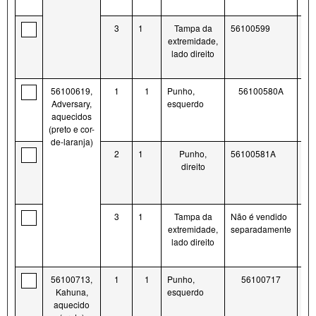
3
1
Tampa da
56100599
extremidade,
lado direito
56100619,
1
1
Punho,
56100580A
Adversary,
esquerdo
aquecidos
(preto e cor-
de-laranja)
2
1
Punho,
56100581A
direito
3
1
Tampa da
Não é vendido
extremidade,
separadamente
lado direito
56100713,
1
1
Punho,
56100717
Kahuna,
esquerdo
aquecido