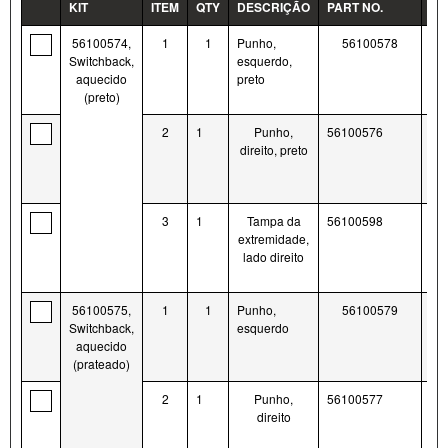
KIT
ITEM
QTY
DESCRIÇÃO
PART NO.
NO
56100574,
1
1
Punho,
56100578
Switchback,
esquerdo,
aquecido
preto
(preto)
2
1
Punho,
56100576
direito, preto
3
1
Tampa da
56100598
extremidade,
lado direito
56100575,
1
1
Punho,
56100579
Switchback,
esquerdo
aquecido
(prateado)
2
1
Punho,
56100577
direito