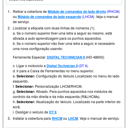
1.
Retirar a cobertura de
Módulo de comandos do lado direito
(RHCM)
ou
Módulo de comandos do lado esquerdo
(LHCM)
. Veja o manual
de serviço.
2.
Localizar a etiqueta com duas linhas de números (1).
a. Se o número superior tiver uma letra a seguir ao mesmo, está
ativada a auto-aprendizagem para os punhos aquecidos.
b. Se o número superior não tiver uma letra a seguir, é necessário
uma nova configuração usando:
Ferramenta Especial:
DIGITAL TECHNICIAN II
(HD-48650)
c. Ligar o motociclo a
Digital Technician II
(DT II)
.
d. Ir para a Caixa de Ferramentas no menu superior.
e.
Selecionar:
Configuração do Veículo Localizado no menu do lado
esquerdo.
f.
Selecionar:
Personalização LHCM/RHCM.
g.
Selecionar:
Ativado. Para punhos aquecidos nos módulos de
controlo da mão direita e da mão esquerda (R&LHCMs).
h.
Selecionar:
Atualização do Veículo. Localizado na parte inferior do
ecrã.
i. Desligar o veículo de
DT II
.
3.
Instalar a cobertura para
RHCM
ou
LHCM
. Veja o manual de serviço.