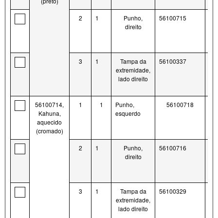
(preto)
2
1
Punho,
56100715
direito
3
1
Tampa da
56100337
extremidade,
lado direito
56100714,
1
1
Punho,
56100718
Kahuna,
esquerdo
aquecido
(cromado)
2
1
Punho,
56100716
direito
3
1
Tampa da
56100329
extremidade,
lado direito