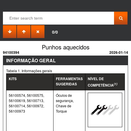
0/0
Punhos aquecidos
94100394
2026-01-14
INFORMAÇÃO GERAL
Tabela 1. Informações gerais
KITS
FERRAMENTAS
NÍVEL DE
SUGERIDAS
(1)
COMPETÊNCIA
56100574, 56100575,
Óculos de
56100619, 56100713,
segurança,
56100714, 56100972,
Chave de
56100973
Torque