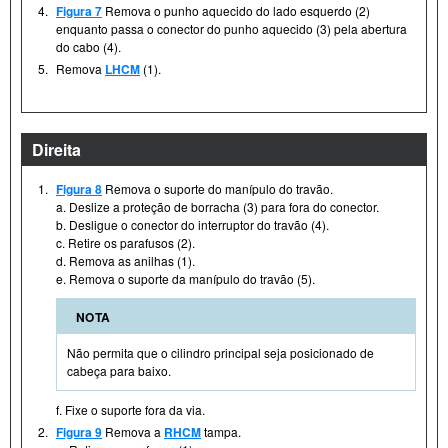
4.
Figura 7
Remova o punho aquecido do lado esquerdo (2)
enquanto passa o conector do punho aquecido (3) pela abertura
do cabo (4).
5.
Remova
LHCM
(1).
Direita
1.
Figura 8
Remova o suporte do manípulo do travão.
a. Deslize a proteção de borracha (3) para fora do conector.
b. Desligue o conector do interruptor do travão (4).
c. Retire os parafusos (2).
d. Remova as anilhas (1).
e. Remova o suporte da manípulo do travão (5).
NOTA
Não permita que o cilindro principal seja posicionado de
cabeça para baixo.
f. Fixe o suporte fora da via.
2.
Figura 9
Remova a
RHCM
tampa.