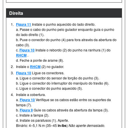
Direita
1.
Figura 11
Instale o punho aquecido do lado direito.
a. Passe o cabo do punho pelo guiador enquanto guia o punho
do lado direito (1).
b. Puxe o conector do punho (4) para fora através da abertura do
cabo (3).
c.
Figura 10
Instale o rebordo (2) do punho na ranhura (1) do
RHCM
.
d. Feche a ponte de arame (8).
2.
Instale o
RHCM
(2) no guiador.
3.
Figura 10
Ligue os conectores.
a. Ligue o conector do sensor de torção do punho (3).
b. Ligue o conector do interruptor do manípulo do travão (6).
c. Ligue o conector do punho aquecido (5).
4.
Instale a cobertura.
a.
Figura 10
Verifique se os cabos estão entre os suportes da
tampa (7).
b.
Figura 9
Guie os cabos através da abertura da tampa (3).
c. Instale a tampa (2).
d. Instale os parafusos (1). Aperte.
Binário: 4–5,1 N·m (35–45
in-lbs
)
Não aperte demasiado.