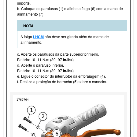
suporte.
b. Coloque os parafusos (1) e alinhe a folga (6) com a marca de
alinhamento (7).
NOTA
A folga
LHCM
não deve ser girada além da marca de
alinhamento.
c. Aperte os parafusos da parte superior primeiro.
Binário: 10–11 N·m (89–97
in-lbs
)
d. Aperte o parafuso inferior.
Binário: 10–11 N·m (89–97
in-lbs
)
e. Ligue o conector do interruptor da embraiagem (4).
f. Deslize a proteção de borracha (5) sobre o conector.