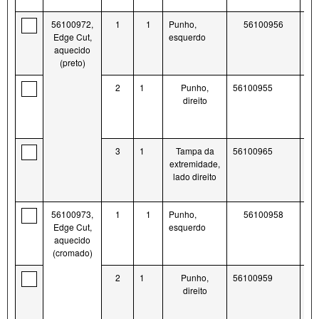
56100972,
1
1
Punho,
56100956
Edge Cut,
esquerdo
aquecido
(preto)
2
1
Punho,
56100955
direito
3
1
Tampa da
56100965
extremidade,
lado direito
56100973,
1
1
Punho,
56100958
Edge Cut,
esquerdo
aquecido
(cromado)
2
1
Punho,
56100959
direito