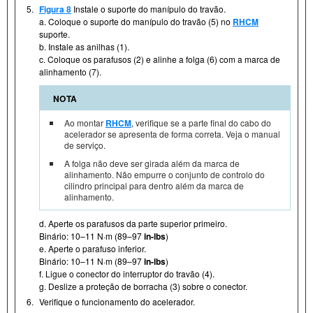
5.
Figura 8
Instale o suporte do manípulo do travão.
a. Coloque o suporte do manípulo do travão (5) no
RHCM
suporte.
b. Instale as anilhas (1).
c. Coloque os parafusos (2) e alinhe a folga (6) com a marca de
alinhamento (7).
NOTA
Ao montar
RHCM
, verifique se a parte final do cabo do
acelerador se apresenta de forma correta. Veja o manual
de serviço.
A folga não deve ser girada além da marca de
alinhamento. Não empurre o conjunto de controlo do
cilindro principal para dentro além da marca de
alinhamento.
d. Aperte os parafusos da parte superior primeiro.
Binário: 10–11 N·m (89–97
in-lbs
)
e. Aperte o parafuso inferior.
Binário: 10–11 N·m (89–97
in-lbs
)
f. Ligue o conector do interruptor do travão (4).
g. Deslize a proteção de borracha (3) sobre o conector.
6.
Verifique o funcionamento do acelerador.