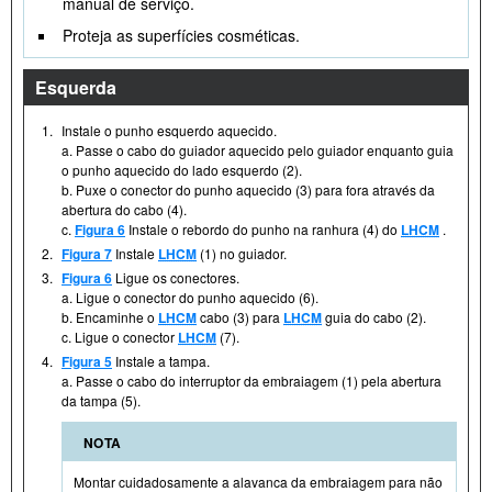
manual de serviço.
Proteja as superfícies cosméticas.
Esquerda
1.
Instale o punho esquerdo aquecido.
a. Passe o cabo do guiador aquecido pelo guiador enquanto guia
o punho aquecido do lado esquerdo (2).
b. Puxe o conector do punho aquecido (3) para fora através da
abertura do cabo (4).
c.
Figura 6
Instale o rebordo do punho na ranhura (4) do
LHCM
.
2.
Figura 7
Instale
LHCM
(1) no guiador.
3.
Figura 6
Ligue os conectores.
a. Ligue o conector do punho aquecido (6).
b. Encaminhe o
LHCM
cabo (3) para
LHCM
guia do cabo (2).
c. Ligue o conector
LHCM
(7).
4.
Figura 5
Instale a tampa.
a. Passe o cabo do interruptor da embraiagem (1) pela abertura
da tampa (5).
NOTA
Montar cuidadosamente a alavanca da embraiagem para não