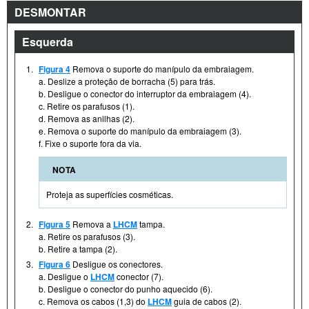
DESMONTAR
Esquerda
1.
Figura 4
Remova o suporte do manípulo da embraiagem.
a. Deslize a proteção de borracha (5) para trás.
b. Desligue o conector do interruptor da embraiagem (4).
c. Retire os parafusos (1).
d. Remova as anilhas (2).
e. Remova o suporte do manípulo da embraiagem (3).
f. Fixe o suporte fora da via.
NOTA
Proteja as superfícies cosméticas.
2.
Figura 5
Remova a
LHCM
tampa.
a. Retire os parafusos (3).
b. Retire a tampa (2).
3.
Figura 6
Desligue os conectores.
a. Desligue o
LHCM
conector (7).
b. Desligue o conector do punho aquecido (6).
c. Remova os cabos (1,3) do
LHCM
guia de cabos (2).