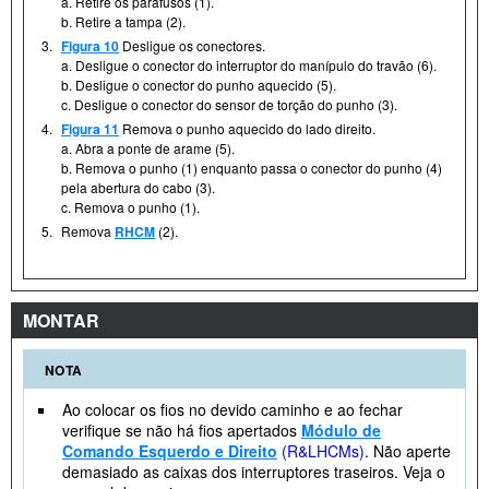
a. Retire os parafusos (1).
b. Retire a tampa (2).
3.
Figura 10
Desligue os conectores.
a. Desligue o conector do interruptor do manípulo do travão (6).
b. Desligue o conector do punho aquecido (5).
c. Desligue o conector do sensor de torção do punho (3).
4.
Figura 11
Remova o punho aquecido do lado direito.
a. Abra a ponte de arame (5).
b. Remova o punho (1) enquanto passa o conector do punho (4)
pela abertura do cabo (3).
c. Remova o punho (1).
5.
Remova
RHCM
(2).
MONTAR
NOTA
Ao colocar os fios no devido caminho e ao fechar
verifique se não há fios apertados
Módulo de
Comando Esquerdo e Direito
(R&LHCMs)
. Não aperte
demasiado as caixas dos interruptores traseiros. Veja o