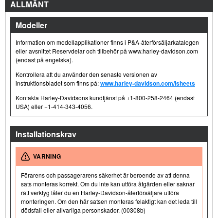
ALLMÄNT
Modeller
Information om modellapplikationer finns i P&A-återförsäljarkatalogen
eller avsnittet Reservdelar och tillbehör på www.harley-davidson.com
(endast på engelska).
Kontrollera att du använder den senaste versionen av
instruktionsbladet som finns på:
www.harley-davidson.com/isheets
Kontakta Harley-Davidsons kundtjänst på +1-800-258-2464 (endast
USA) eller +1-414-343-4056.
Installationskrav
VARNING
Förarens och passagerarens säkerhet är beroende av att denna
sats monteras korrekt. Om du inte kan utföra åtgärden eller saknar
rätt verktyg låter du en Harley-Davidson-återförsäljare utföra
monteringen. Om den här satsen monteras felaktigt kan det leda till
dödsfall eller allvarliga personskador. (00308b)