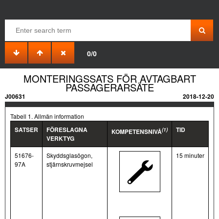
0/0
MONTERINGSSATS FÖR AVTAGBART
PASSAGERARSÄTE
J00631
2018-12-20
Tabell 1. Allmän information
SATSER
FÖRESLAGNA
TID
(1)
KOMPETENSNIVÅ
VERKTYG
51676-
Skyddsglasögon,
15 minuter
97A
stjärnskruvmejsel