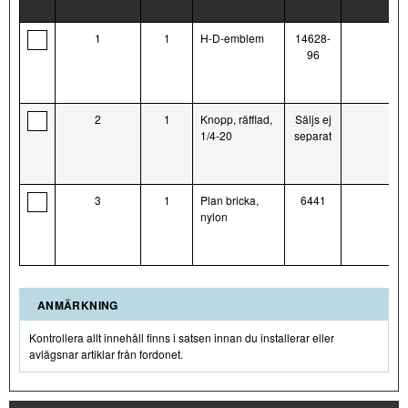
1
1
H-D-emblem
14628-
96
2
1
Knopp, räfflad,
Säljs ej
1/4-20
separat
3
1
Plan bricka,
6441
nylon
ANMÄRKNING
Kontrollera allt innehåll finns i satsen innan du installerar eller
avlägsnar artiklar från fordonet.