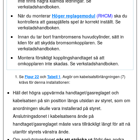
inte finns några klämda ledningar. Se
verkstadshandboken.
När du monterar
Höger reglagemodul
(RHCM)
ska du
kontrollera att gasspjällets spel är korrekt inställt. Se
verkstadshandboken.
Innan du tar bort frambromsens huvudcylinder, sätt in
kilen för att skydda bromsomkopplaren. Se
verkstadshandboken.
Montera försiktigt kopplingshandtaget så att
omkopplaren inte skadas. Se verkstadshandboken.
Se
Figur 22
och
Tabell 1
. Avgör om kabelsatsförlängningen (7)
krävs för denna installationen:
Håll det högra uppvärmda handtaget/gasreglaget och
kabelsatsen på sin position längs utsidan av styret, som om
anordningen skulle vara installerad på styret.
Anslutningsdonet i kabelsatsens ände på
handtaget/gasreglaget måste vara tillräckligt långt för att nå
utanför styrets vänstra ände.
Om anslutningsdonet
går att sträcka ut
förbi den andra