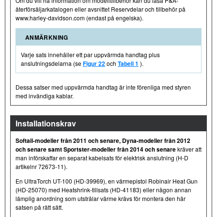
Om du vill ha information om modelltillbehör kan du läsa P&A-
återförsäljarkatalogen eller avsnittet Reservdelar och tillbehör på
www.harley-davidson.com (endast på engelska).
ANMÄRKNING
Varje sats innehåller ett par uppvärmda handtag plus
anslutningsdelarna (se
Figur 22
och
Tabell 1
).
Dessa satser med uppvärmda handtag är inte förenliga med styren
med invändiga kablar.
Installationskrav
Softail-modeller från 2011 och senare, Dyna-modeller från 2012
och senare samt Sportster-modeller från 2014 och senare
kräver att
man införskaffar en separat kabelsats för elektrisk anslutning (H-D
artikelnr 72673-11).
En UltraTorch UT-100 (HD-39969), en värmepistol Robinair Heat Gun
(HD-25070) med Heatshrink-tillsats (HD-41183) eller någon annan
lämplig anordning som utstrålar värme krävs för montera den här
satsen på rätt sätt.