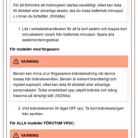
För att förhindra att motorcykeln startas oavsiktligt, vilket kan leda
till dödsfall eller allvarliga skador, ska du lossa batteriets minuspol
(-) innan du fortsätter. (00048a)
Läs i verkstadshandboken för att ta bort sadeln och koppla bort
minuskabeln (svart) från batteriets minuspol. Spara alla
sadelmonteringsdelar.
För modeller med förgasare:
VARNING
Bensin kan rinna ut ur förgasarens bränsleledning när denna
lossas från bränsleventilen. Bensin är extremt brandfarligt och
mycket explosivt, vilket kan leda till dödsfall eller allvarliga
personskador. Torka omedelbart upp utspillt bränsle och släng
trasorna på lämpligt sätt. (00256a)
Vrid bränslekranen till läget OFF (av). Ta bort bränsleslangen
från ventilen.
För ALLA modeller FÖRUTOM VRSC:
VARNING