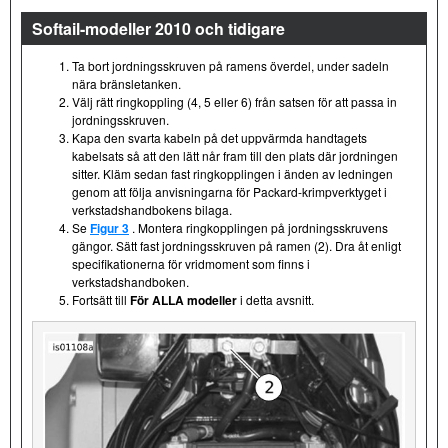
Softail-modeller 2010 och tidigare
Ta bort jordningsskruven på ramens överdel, under sadeln
nära bränsletanken.
Välj rätt ringkoppling (4, 5 eller 6) från satsen för att passa in
jordningsskruven.
Kapa den svarta kabeln på det uppvärmda handtagets
kabelsats så att den lätt når fram till den plats där jordningen
sitter. Kläm sedan fast ringkopplingen i änden av ledningen
genom att följa anvisningarna för Packard-krimpverktyget i
verkstadshandbokens bilaga.
Se
Figur 3
. Montera ringkopplingen på jordningsskruvens
gängor. Sätt fast jordningsskruven på ramen (2). Dra åt enligt
specifikationerna för vridmoment som finns i
verkstadshandboken.
Fortsätt till
För ALLA modeller
i detta avsnitt.