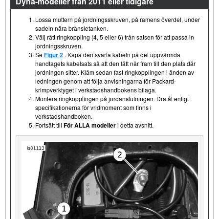
Dyna-modeller från 2011 eller tidigare
Lossa muttern på jordningsskruven, på ramens överdel, under
sadeln nära bränsletanken.
Välj rätt ringkoppling (4, 5 eller 6) från satsen för att passa in
jordningsskruven.
Se
Figur 2
. Kapa den svarta kabeln på det uppvärmda
handtagets kabelsats så att den lätt når fram till den plats där
jordningen sitter. Kläm sedan fast ringkopplingen i änden av
ledningen genom att följa anvisningarna för Packard-
krimpverktyget i verkstadshandbokens bilaga.
Montera ringkopplingen på jordanslutningen. Dra åt enligt
specifikationerna för vridmoment som finns i
verkstadshandboken.
Fortsätt till
För ALLA modeller
i detta avsnitt.