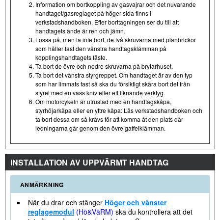
Information om bortkoppling av gasvajrar och det nuvarande
handtaget/gasreglaget på höger sida finns i
verkstadshandboken. Efter borttagningen ser du till att
handtagets ände är ren och jämn.
Lossa på, men ta inte bort, de två skruvarna med planbrickor
som håller fast den vänstra handtagsklämman på
kopplingshandtagets fäste.
Ta bort de övre och nedre skruvarna på brytarhuset.
Ta bort det vänstra styrgreppet. Om handtaget är av den typ
som har limmats fast så ska du försiktigt skära bort det från
styret med en vass kniv eller ett liknande verktyg.
Om motorcykeln är utrustad med en handtagskåpa,
styrhöjarkåpa eller en yttre kåpa: Läs verkstadshandboken och
ta bort dessa om så krävs för att komma åt den plats där
ledningarna går genom den övre gaffelklämman.
INSTALLATION AV UPPVÄRMT HANDTAG
ANMÄRKNING
När du drar och stänger
Höger och vänster
reglagemodul
(Hö&VäRM)
ska du kontrollera att det