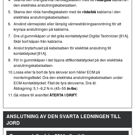
den elektriska anslutningskabelsatsen.
5.
Skarva den röda handtagskabeln med de
röda/blå
kablarna i den
elektriska anslutningskabelsatsen.
6.
Använd värmepistol eller lämplig värmestrålningsanordning för att
krympa anslutningen på kablarna.
7.
Dra ut gummikåpan ur det gråa kontaktstycket Digital Technician [91A].
Skär bort kåpan från kablarna.
8.
Anslut brytarhuset på kabelsatsen för elektrisk anslutning till
kontaktstycket [91A].
9.
För in gummikåpan i det öppna stiftkontaktstycket på den elektriska
anslutningskabelsatsen.
10.
Lossa eller ta bort de fyra skruvar som håller ECM på
monteringsfästet. Dra den elektriska anslutningskabelsatsen under
ECM-kontaktstycket. Fäst de fyra skruvarna. Dra åt.
Åtdragning: 5,1–6,2 N·m (45–55
in-lbs
)
11.
Gå vidare till avsnittet
ÅTERTA I DRIFT
.
ANSLUTNING AV DEN SVARTA LEDNINGEN TILL
JORD