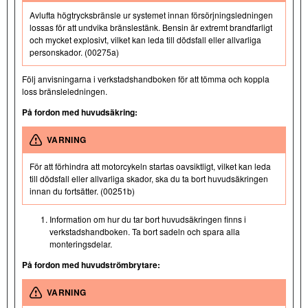
Avlufta högtrycksbränsle ur systemet innan försörjningsledningen
lossas för att undvika bränslestänk. Bensin är extremt brandfarligt
och mycket explosivt, vilket kan leda till dödsfall eller allvarliga
personskador. (00275a)
Följ anvisningarna i verkstadshandboken för att tömma och koppla
loss bränsleledningen.
På fordon med huvudsäkring:
VARNING
För att förhindra att motorcykeln startas oavsiktligt, vilket kan leda
till dödsfall eller allvarliga skador, ska du ta bort huvudsäkringen
innan du fortsätter. (00251b)
Information om hur du tar bort huvudsäkringen finns i
verkstadshandboken. Ta bort sadeln och spara alla
monteringsdelar.
På fordon med huvudströmbrytare:
VARNING