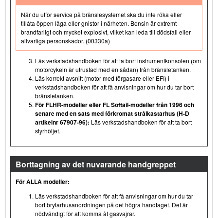
När du utför service på bränslesystemet ska du inte röka eller
tillåta öppen låga eller gnistor i närheten. Bensin är extremt
brandfarligt och mycket explosivt, vilket kan leda till dödsfall eller
allvarliga personskador. (00330a)
Läs verkstadshandboken för att ta bort instrumentkonsolen (om
motorcykeln är utrustad med en sådan) från bränsletanken.
Läs korrekt avsnitt (motor med förgasare eller EFI) i
verkstadshandboken för att få anvisningar om hur du tar bort
bränsletanken.
För FLHR-modeller eller FL Softail-modeller från 1996 och
senare med en sats med förkromat strålkastarhus (H-D
artikelnr 67907-96):
Läs verkstadshandboken för att ta bort
styrhöljet.
Borttagning av det nuvarande handgreppet
För ALLA modeller:
Läs verkstadshandboken för att få anvisningar om hur du tar
bort brytarhusanordningen på det högra handtaget. Det är
nödvändigt för att komma åt gasvajrar.