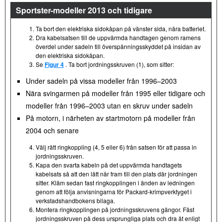
Sportster-modeller 2013 och tidigare
Ta bort den elektriska sidokåpan på vänster sida, nära batteriet.
Dra kabelsatsen till de uppvärmda handtagen genom ramens
överdel under sadeln till överspänningsskyddet på insidan av
den elektriska sidokåpan.
Se
Figur 4
. Ta bort jordningsskruven (1), som sitter:
Under sadeln på vissa modeller från 1996–2003
Nära svingarmen på modeller från 1995 eller tidigare och
modeller från 1996–2003 utan en skruv under sadeln
På motorn, i närheten av startmotorn på modeller från
2004 och senare
Välj rätt ringkoppling (4, 5 eller 6) från satsen för att passa in
jordningsskruven.
Kapa den svarta kabeln på det uppvärmda handtagets
kabelsats så att den lätt når fram till den plats där jordningen
sitter. Kläm sedan fast ringkopplingen i änden av ledningen
genom att följa anvisningarna för Packard-krimpverktyget i
verkstadshandbokens bilaga.
Montera ringkopplingen på jordningsskruvens gängor. Fäst
jordningsskruven på dess ursprungliga plats och dra åt enligt