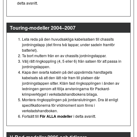
detta avsnitt.
Touring-modeller 2004–2007
Leta reda på den huvudsakliga kabelsatsen till chassits
jordningstapp (det finns två tappar, under sadeln framför
batteriet).
Ta bort muttern från en av chassits jordningstappar.
Välj rätt ringkoppling (4, 5 eller 6) från satsen för att passa in
jordningstappen.
Kapa den svarta kabeln på det uppvärmda handtagets
kabelsats så att den lätt når fram till platsen där
jordningstappen sitter. Kläm fast ringkopplingen i änden av
ledningen genom att följa anvisningarna för Packard-
krimpverktyget i verkstadshandbokens bilaga.
Montera ringkopplingen på jordanslutningen. Dra åt enligt
specifikationerna för vridmoment som finns i
verkstadshandboken.
Fortsätt till
För ALLA modeller
i detta avsnitt.