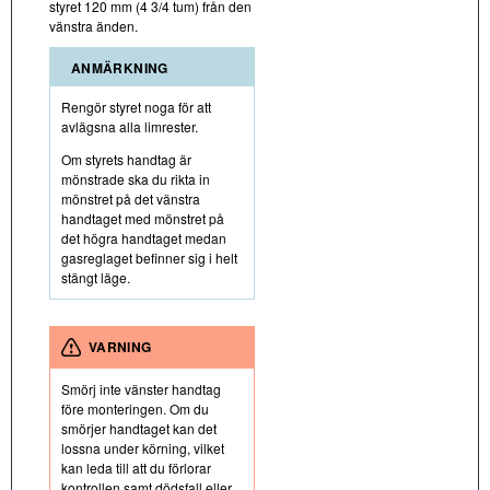
styret 120 mm (4 3/4 tum) från den
vänstra änden.
ANMÄRKNING
Rengör styret noga för att
avlägsna alla limrester.
Om styrets handtag är
mönstrade ska du rikta in
mönstret på det vänstra
handtaget med mönstret på
det högra handtaget medan
gasreglaget befinner sig i helt
stängt läge.
VARNING
Smörj inte vänster handtag
före monteringen. Om du
smörjer handtaget kan det
lossna under körning, vilket
kan leda till att du förlorar
kontrollen samt dödsfall eller