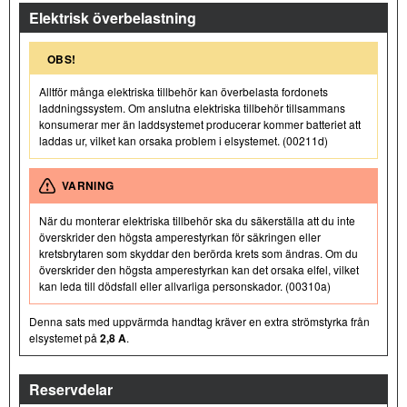
Elektrisk överbelastning
OBS!
Alltför många elektriska tillbehör kan överbelasta fordonets
laddningssystem. Om anslutna elektriska tillbehör tillsammans
konsumerar mer än laddsystemet producerar kommer batteriet att
laddas ur, vilket kan orsaka problem i elsystemet. (00211d)
VARNING
När du monterar elektriska tillbehör ska du säkerställa att du inte
överskrider den högsta amperestyrkan för säkringen eller
kretsbrytaren som skyddar den berörda krets som ändras. Om du
överskrider den högsta amperestyrkan kan det orsaka elfel, vilket
kan leda till dödsfall eller allvarliga personskador. (00310a)
Denna sats med uppvärmda handtag kräver en extra strömstyrka från
elsystemet på
2,8 A
.
Reservdelar