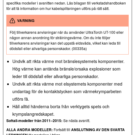
specifika modeller i avsnitten nedan. Läs bilagan till verkstadshandboken
för att få information om hur kabelsplitsningen utförs på rätt sätt.
VARNING
Följ tillverkarens anvisningar när du använder UltraTorch UT-100 eller
någon annan anordning för strålningsvärme. Om du inte följer
tillverkarens anvisningar kan det uppstå eldsvåda, vilket kan leda till
dödsfall eller allvarliga personskador. (00335a)
Undvik att rikta värme mot bränslesystemets komponenter.
Hög värme kan antända bränsle/orsaka explosioner som
leder till dödsfall eller allvarliga personskador.
Undvik att rikta värme mot elsystemets komponenter med
undantag för de kontaktstycken som värmekrymparbeten
utförs få.
Håll alltid händerna borta från verktygets spets och
krympslangredskapet.
Softail-modeller från 2011–2015:
Se nästa avsnitt.
ALLA ANDRA MODELLER:
Fortsätt till
ANSLUTNING AV DEN SVARTA
LEDNINGEN
för modellen i fråga.