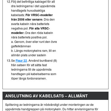
12.
Följ det befintliga kablaget för att
dra ledningarna i det uppvärmda
handtagets huvudsakliga
kabelsats:
För VRSC-modeller
från 2006 eller senare:
Dra den
svarta kabeln nära batteriets
negativa pol.
För alla VRSC-
modeller:
Dra den röda kabeln
nära batteriets positiva pol.
a. Genom, över eller runt den övre
gaffelklämman
b. Längs motorcykelns ram, till en
allmän plats under sadeln
13.
Se
Figur 22
. Använd buntband (8)
från satsen för att sätta fast
ledningarna till de uppvärmda
handtagen på kabelsatserna som
löper längs fordonsramen.
ANSLUTNING AV KABELSATS – ALLMÄNT
Splitsning av ledningarna är nödvändigt under monteringen av de
uppvärmda handgreppen på motorcykeln. Du hittar anvisningarna för