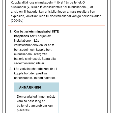
Koppla alltid loss minuskabeln (-) först från batteriet. Om
pluskabeln (+) skulle få chassikontakt när minuskabeln (-) är
ansluten till batteriet kan gnistbildningen annars resultera i en
explosion, vilket kan leda till dödsfall eller allvarliga personskador.
(00049a)
1.
Om batteriets minuskabel INTE
kopplades bort
i början av
installationen: Läs i
verkstadshandboken för att ta
bort sadeln och koppla bort
minuskabeln (svart) från
batteriets minuspol. Spara alla
sadelmonteringsdelar.
2.
Läs verkstadshandboken för att
koppla bort den positiva
batterikabeln. Ta bort batteriet.
ANMÄRKNING
Den svarta ledningen måste
vara så pass lång att
batteriet utan problem kan
placeras i