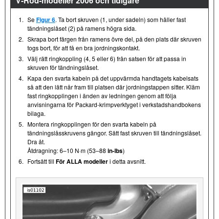
V-Rod-modeller 2006 och tidigare
1.
Se
Figur 6
. Ta bort skruven (1, under sadeln) som håller fast
tändningslåset (2) på ramens högra sida.
2.
Skrapa bort färgen från ramens övre del, på den plats där skruven
togs bort, för att få en bra jordningskontakt.
3.
Välj rätt ringkoppling (4, 5 eller 6) från satsen för att passa in
skruven för tändningslåset.
4.
Kapa den svarta kabeln på det uppvärmda handtagets kabelsats
så att den lätt når fram till platsen där jordningstappen sitter. Kläm
fast ringkopplingen i änden av ledningen genom att följa
anvisningarna för Packard-krimpverktyget i verkstadshandbokens
bilaga.
5.
Montera ringkopplingen för den svarta kabeln på
tändningslåsskruvens gängor. Sätt fast skruven till tändningslåset.
Dra åt.
Åtdragning: 6–10 N·m (53–88
in-lbs
)
6.
Fortsätt till
För ALLA modeller
i detta avsnitt.