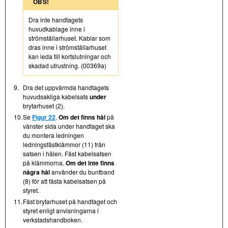
OBS!
Dra inte handtagets
huvudkablage inne i
strömställarhuset. Kablar som
dras inne i strömställarhuset
kan leda till kortslutningar och
skadad utrustning. (00369a)
9.
Dra det uppvärmda handtagets
huvudsakliga kabelsats
under
brytarhuset (2).
10.
Se
Figur 22
.
Om det finns hål
på
vänster sida under handtaget ska
du montera ledningen
ledningsfästklämmor (11) från
satsen i hålen. Fäst kabelsatsen
på klämmorna.
Om det inte finns
några hål
använder du buntband
(8) för att fästa kabelsatsen på
styret.
11.
Fäst brytarhuset på handtaget och
styret enligt anvisningarna i
verkstadshandboken.