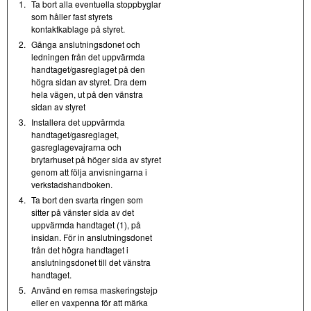
1.
Ta bort alla eventuella stoppbyglar
som håller fast styrets
kontaktkablage på styret.
2.
Gänga anslutningsdonet och
ledningen från det uppvärmda
handtaget/gasreglaget på den
högra sidan av styret. Dra dem
hela vägen, ut på den vänstra
sidan av styret
3.
Installera det uppvärmda
handtaget/gasreglaget,
gasreglagevajrarna och
brytarhuset på höger sida av styret
genom att följa anvisningarna i
verkstadshandboken.
4.
Ta bort den svarta ringen som
sitter på vänster sida av det
uppvärmda handtaget (1), på
insidan. För in anslutningsdonet
från det högra handtaget i
anslutningsdonet till det vänstra
handtaget.
5.
Använd en remsa maskeringstejp
eller en vaxpenna för att märka