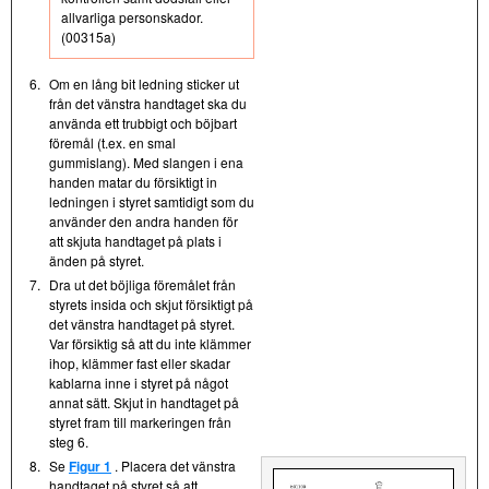
allvarliga personskador.
(00315a)
6.
Om en lång bit ledning sticker ut
från det vänstra handtaget ska du
använda ett trubbigt och böjbart
föremål (t.ex. en smal
gummislang). Med slangen i ena
handen matar du försiktigt in
ledningen i styret samtidigt som du
använder den andra handen för
att skjuta handtaget på plats i
änden på styret.
7.
Dra ut det böjliga föremålet från
styrets insida och skjut försiktigt på
det vänstra handtaget på styret.
Var försiktig så att du inte klämmer
ihop, klämmer fast eller skadar
kablarna inne i styret på något
annat sätt. Skjut in handtaget på
styret fram till markeringen från
steg 6.
8.
Se
Figur 1
. Placera det vänstra
handtaget på styret så att