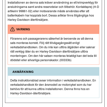
Installationen av denna sats kräver användning av ett krimpverktyg för
anslutningarna samt andra reservdelar och tillbehör. Kontaktsprej (H-D
artikelnr 99861-02) eller motsvarande måste användas efter att
batterikabeln har kopplats bort. Dessa artiklar finns tillgängliga hos
Harley-Davidson-återförsäljare.
VARNING
Förarens och passagerarens säkerhet är beroende av att denna
sats monteras korrekt. Följ rätt tillvägagångssätt enligt
verkstadshandboken. Om du inte kan utföra åtgärden eller saknar
rätt verktyg låter du en Harley-Davidson-återförsäljare utföra
monteringen. Om den här satsen monteras felaktigt kan det leda till
dödsfall eller allvarliga personskador. (00333b)
ANMÄRKNING
Detta instruktionsblad avser information i verkstadshandboken. En
verkstadshandbok för den årsmodell av motorcykel som du har
behövs för att kunna utföra installationen. Denna finns hos en
Harley-Davidson-återförsäljare.