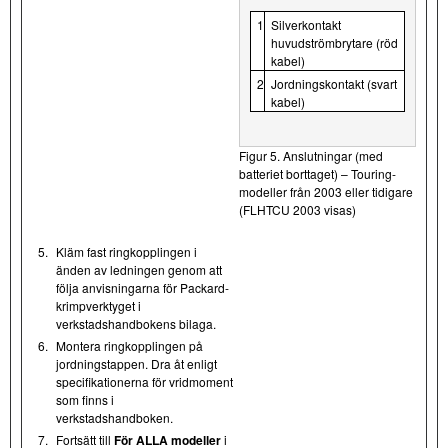
1
Silverkontakt
huvudströmbrytare (röd
kabel)
2
Jordningskontakt (svart
kabel)
Figur 5. Anslutningar (med
batteriet borttaget) – Touring-
modeller från 2003 eller tidigare
(FLHTCU 2003 visas)
5.
Kläm fast ringkopplingen i
änden av ledningen genom att
följa anvisningarna för Packard-
krimpverktyget i
verkstadshandbokens bilaga.
6.
Montera ringkopplingen på
jordningstappen. Dra åt enligt
specifikationerna för vridmoment
som finns i
verkstadshandboken.
7.
Fortsätt till
För ALLA modeller
i