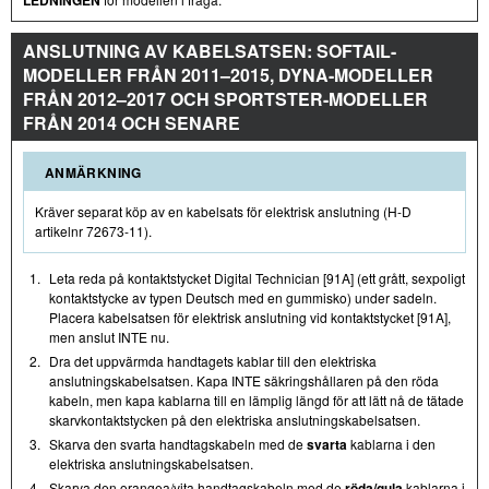
ANSLUTNING AV KABELSATSEN: SOFTAIL-
MODELLER FRÅN 2011–2015, DYNA-MODELLER
FRÅN 2012–2017 OCH SPORTSTER-MODELLER
FRÅN 2014 OCH SENARE
ANMÄRKNING
Kräver separat köp av en kabelsats för elektrisk anslutning (H-D
artikelnr 72673-11).
1.
Leta reda på kontaktstycket Digital Technician [91A] (ett grått, sexpoligt
kontaktstycke av typen Deutsch med en gummisko) under sadeln.
Placera kabelsatsen för elektrisk anslutning vid kontaktstycket [91A],
men anslut INTE nu.
2.
Dra det uppvärmda handtagets kablar till den elektriska
anslutningskabelsatsen. Kapa INTE säkringshållaren på den röda
kabeln, men kapa kablarna till en lämplig längd för att lätt nå de tätade
skarvkontaktstycken på den elektriska anslutningskabelsatsen.
3.
Skarva den svarta handtagskabeln med de
svarta
kablarna i den
elektriska anslutningskabelsatsen.
4.
Skarva den orangea/vita handtagskabeln med de
röda/gula
kablarna i