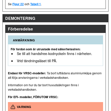
Se
Figur 22
och
Tabell 1
.
DEMONTERING
Förberedelse
ANMÄRKNING
För fordon som är utrustade med säkerhetssiren:
Se till att handsfree-kodnyckeln finns i närheten.
Vrid tändningslåset till PÅ.
Endast för VRSC-modeller:
Ta bort luftlådans aluminiumkåpa genom
att följa anvisningarna i verkstadshandboken.
Information om hur du tar bort huvudsäkringen finns i
verkstadshandboken.
För EFI- modeller, FÖRUTOM VRSC:
VARNING