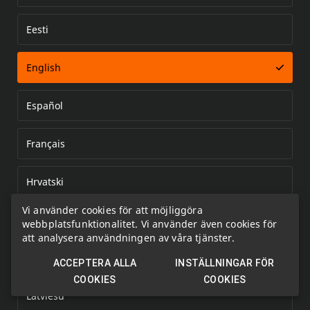
Eesti
Error loading document
English
Español
Français
Hrvatski
Vi använder cookies för att möjliggöra
Italiano
webbplatsfunktionalitet. Vi använder även cookies för
att analysera användningen av våra tjänster.
Kazakh
ACCEPTERA ALLA
INSTÄLLNINGAR FÖR
COOKIES
COOKIES
Latviešu