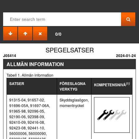
0/0
SPEGELSATSER
J05414
2024-01-24
ALLMÄN INFORMATION
Tabell 1. Allmän information
SATSER
FÖRESLAGNA
(1)
KOMPETENSNIVÅ
VERKTYG
91315-04, 91657-02,
Skyddsglasögon,
91696-05A, 91697-06A,
momentnyckel
91965-98, 92096-05,
92190-06, 92398-09,
92410-09, 92416-08,
92423-08, 92441-10,
56000006, 56000090,
56000135, 56000136,