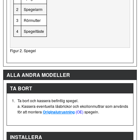
2
Spegelarm
3
Rörmutter
4
Spegelfäste
Figur 2. Spegel
ALLA ANDRA MODELLER
TA BORT
1.
Ta bort och kassera befintlig spegel.
a. Kassera eventuella låsbrickor och ekollonmuttrar som används
för att montera
Originalutrustning
(OE)
spegeln.
INSTALLERA