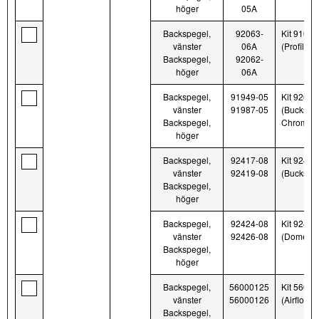
höger
05A
Backspegel,
92063-
Kit 9169
vänster
06A
(Profile 
Backspegel,
92062-
höger
06A
Backspegel,
91949-05
Kit 92096
vänster
91987-05
(Bucksho
Backspegel,
Chrome)
höger
Backspegel,
92417-08
Kit 92416
vänster
92419-08
(Buckshot
Backspegel,
höger
Backspegel,
92424-08
Kit 92423
vänster
92426-08
(Dome Bil
Backspegel,
höger
Backspegel,
56000125
Kit 5600
vänster
56000126
(Airflow, 
Backspegel,