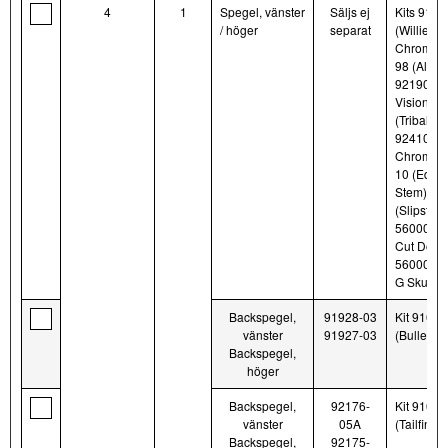
4
1
Spegel, vänster
Säljs ej
Kits 9131
/ höger
separat
(Willie G 
Chrome),
98 (Alumi
92190-06 
Vision), 
(Tribal Bl
92410-09 
Chrome),
10 (Edge
Stem), 5
(Slipstre
56000090
Cut Dome
56000171 
G Skull, B
Backspegel,
91928-03
Kit 91657
vänster
91927-03
(Bullet)
Backspegel,
höger
Backspegel,
92176-
Kit 9169
vänster
05A
(Tailfin)
Backspegel,
92175-