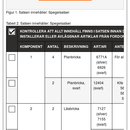
Figur 1. Satsen innehåller: Spegelsatser
Tabell 2. Satsen innehåller: Spegelsatser
KONTROLLERA ATT ALLT INNEHÅLL FINNS I SATSEN INNAN DU
INSTALLERAR ELLER AVLÄGSNAR ARTIKLAR FRÅN FORDONET.
KOMPONENT
ANTAL
BESKRIVNING
ART.NR
ANTECK
1
4
Planbricka
6771A
För alla a
(silver)
6926
(svart)
2
Planbricka,
12404
Kits 56
svart
(svart)
56000
56000
5600
2
2
Låsbricka
7127
(silver)
7155
(svart)