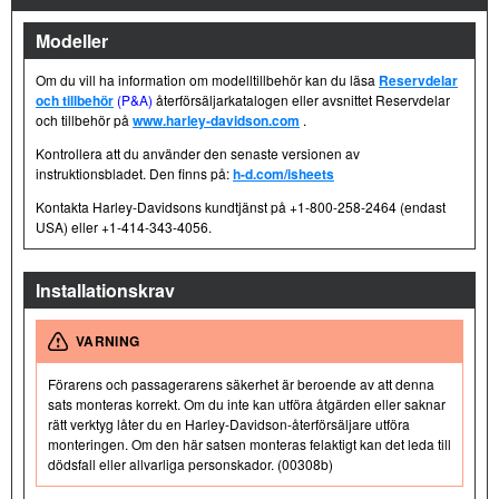
Modeller
Om du vill ha information om modelltillbehör kan du läsa
Reservdelar
och tillbehör
(P&A)
återförsäljarkatalogen eller avsnittet Reservdelar
och tillbehör på
www.harley-davidson.com
.
Kontrollera att du använder den senaste versionen av
instruktionsbladet. Den finns på:
h-d.com/isheets
Kontakta Harley-Davidsons kundtjänst på +1-800-258-2464 (endast
USA) eller +1-414-343-4056.
Installationskrav
VARNING
Förarens och passagerarens säkerhet är beroende av att denna
sats monteras korrekt. Om du inte kan utföra åtgärden eller saknar
rätt verktyg låter du en Harley-Davidson-återförsäljare utföra
monteringen. Om den här satsen monteras felaktigt kan det leda till
dödsfall eller allvarliga personskador. (00308b)