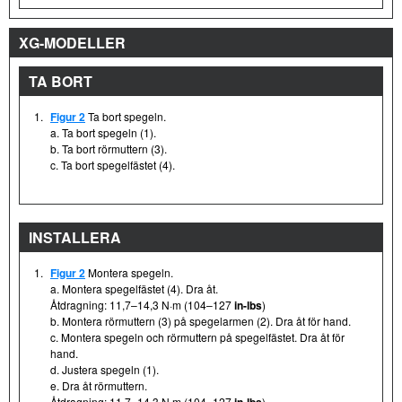
XG-MODELLER
TA BORT
1.
Figur 2
Ta bort spegeln.
a. Ta bort spegeln (1).
b. Ta bort rörmuttern (3).
c. Ta bort spegelfästet (4).
INSTALLERA
1.
Figur 2
Montera spegeln.
a. Montera spegelfästet (4). Dra åt.
Åtdragning: 11,7–14,3 N·m (104–127
in-lbs
)
b. Montera rörmuttern (3) på spegelarmen (2). Dra åt för hand.
c. Montera spegeln och rörmuttern på spegelfästet. Dra åt för
hand.
d. Justera spegeln (1).
e. Dra åt rörmuttern.
Åtdragning: 11,7–14,3 N·m (104–127
)