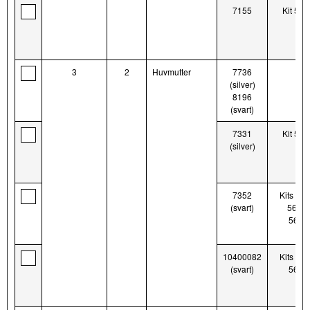
7155
Kit 56
3
2
Huvmutter
7736
(silver)
8196
(svart)
7331
Kit 56
(silver)
7352
Kits 56
(svart)
56000
5600
10400082
Kits 56
(svart)
5600