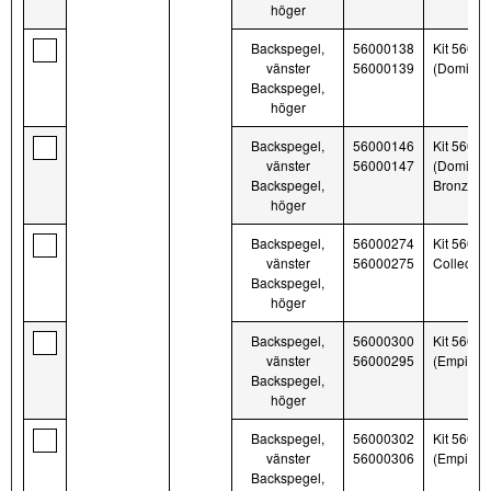
höger
Backspegel,
56000138
Kit 5600
vänster
56000139
(Dominion
Backspegel,
höger
Backspegel,
56000146
Kit 5600
vänster
56000147
(Dominio
Backspegel,
Bronze)
höger
Backspegel,
56000274
Kit 56000
vänster
56000275
Collection
Backspegel,
höger
Backspegel,
56000300
Kit 5600
vänster
56000295
(Empire, 
Backspegel,
höger
Backspegel,
56000302
Kit 5600
vänster
56000306
(Empire,
Backspegel,