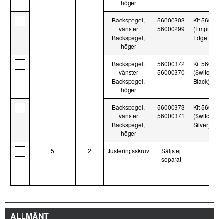
höger
Backspegel,
56000303
Kit 5600
vänster
56000299
(Empire, 
Backspegel,
Edge Cut
höger
Backspegel,
56000372
Kit 5600
vänster
56000370
(Switchba
Backspegel,
Black)
höger
Backspegel,
56000373
Kit 5600
vänster
56000371
(Switchba
Backspegel,
Silver)
höger
5
2
Justeringsskruv
Säljs ej
separat
ALLMÄNT