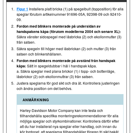
1.
Figur 1
Installera platt bricka (1) på spegelbult (topposition) för alla
speglar förutom artikelnummer 91696-05A, 92398-09 och 92410-
09.
2.
Fordon med blinkers monterade på undersidan av
handspakens kåpa (förutom modellerna 2004 och senare XL):
Säkra vänster sidospegel med låsbricka (2) och ekollonmutter (3)
från satsen.
3.
Säkra spegeln till höger med låsbrickan (2) och mutter (3) från
satsen och blinkershållaren.
4.
Fordon med blinkers monterade på avstånd från handspak
kåpa:
Sätt in spegeldubbar i hål i handspak kåpa.
a. Säkra speglar med plana brickor (1) i topp- och bottenläge,
låsbrickor (2) och ekollonmuttrar (3) från satsen.
5.
Justera speglarna för god sikt och dra åt. Kontrollera justeringen
och ändra position om det behövs.
ANMÄRKNING
Harley-Davidson Motor Company kan inte testa och
tillhandahålla specifika monteringsrekommendationer för alla
möjliga speglar och styrkombinationer. Kontrollera därför efter
att du har installerat nya speglar eller handtag, och innan du
kör fordonet, att speglarna tillhandahåller föraren fri sikt bakåt.