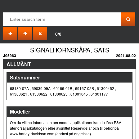
0/0
SIGNALHORNSKÅPA, SATS
J05963
2021-08-02
ALLMÄNT
Satsnummer
68189-07A , 69039-09A , 69166-01B , 69167-02B , 61300452 ,
61300621 , 61300622 , 61300623 , 61301045 , 61301177
Modeller
Om du vill ha information om modellapplikationer kan du läsa P&A-
återförsäljarkatalogen eller avsnittet Reservdelar och tillbehör på
www.harley-davidson.com (endast på engelska).