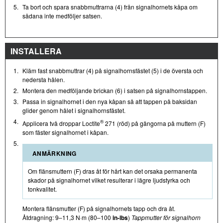
5.
Ta bort och spara snabbmuttrarna (4) från signalhornets kåpa om
sådana inte medföljer satsen.
INSTALLERA
1.
Kläm fast snabbmuttrar (4) på signalhornsfästet (5) i de översta och
nedersta hålen.
2.
Montera den medföljande brickan (6) i satsen på signalhornstappen.
3.
Passa in signalhornet i den nya kåpan så att tappen på baksidan
glider genom hålet i signalhornsfästet.
4.
®
Applicera två droppar Loctite
271 (röd) på gängorna på muttern (F)
som fäster signalhornet i kåpan.
5.
ANMÄRKNING
Om flänsmuttern (F) dras åt för hårt kan det orsaka permanenta
skador på signalhornet vilket resulterar i lägre ljudstyrka och
tonkvalitet.
Montera flänsmutter (F) på signalhornets tapp och dra åt.
Åtdragning: 9–11,3 N·m (80–100
in-lbs
)
Tappmutter för signalhorn