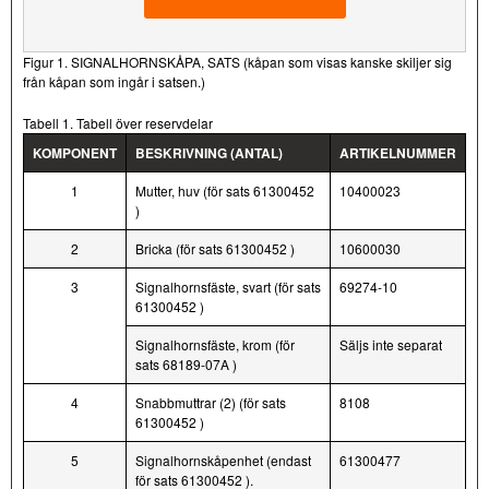
Figur 1. SIGNALHORNSKÅPA, SATS (kåpan som visas kanske skiljer sig
från kåpan som ingår i satsen.)
Tabell 1. Tabell över reservdelar
KOMPONENT
BESKRIVNING (ANTAL)
ARTIKELNUMMER
1
Mutter, huv (för sats 61300452
10400023
)
2
Bricka (för sats 61300452 )
10600030
3
Signalhornsfäste, svart (för sats
69274-10
61300452 )
Signalhornsfäste, krom (för
Säljs inte separat
sats 68189-07A )
4
Snabbmuttrar (2) (för sats
8108
61300452 )
5
Signalhornskåpenhet (endast
61300477
för sats 61300452 ).