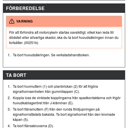
FÖRBEREDELSE
VARNING
För att förhindra att motorcykeln startas oavsiktligt, vilket kan leda till
dödsfall eller allvarliga skador, ska du ta bort huvudsäkringen innan du
fortsätter. (00251b)
1.
Ta bort huvudsäkringen. Se verkstadshandboken.
TA BORT
1.
Ta bort huvmuttern (1) och planbrickan (2) för att frigöra
signalhornsenheten från gummitappen (C).
2.
Koppla loss de vinklade kopplingarna från spadkontakterna och frigör
huvudkablageröret från J-klämman (E).
3.
Ta bort flänsmuttern (F) från den runda fördjupningen på
signalhornsfästets baksida. Ta bort signalhornet från den kromade
kåpan (5).
4.
Ta bort flänsskruvarna (D).