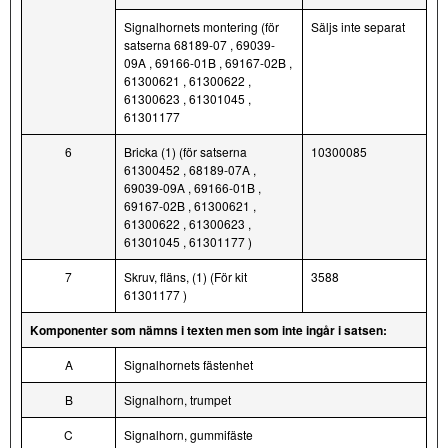
Signalhornets montering (för
Säljs inte separat
satserna 68189-07 , 69039-
09A , 69166-01B , 69167-02B ,
61300621 , 61300622 ,
61300623 , 61301045 ,
61301177
6
Bricka (1) (för satserna
10300085
61300452 , 68189-07A ,
69039-09A , 69166-01B ,
69167-02B , 61300621 ,
61300622 , 61300623 ,
61301045 , 61301177 )
7
Skruv, fläns, (1) (För kit
3588
61301177 )
Komponenter som nämns i texten men som inte ingår i satsen:
A
Signalhornets fästenhet
B
Signalhorn, trumpet
C
Signalhorn, gummifäste