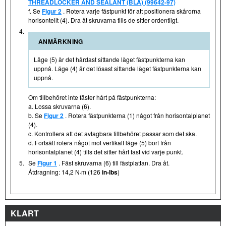
THREADLOCKER AND SEALANT (BLÅ) (99642-97)
f. Se
Figur 2
. Rotera varje fästpunkt för att positionera skårorna
horisontellt (4). Dra åt skruvarna tills de sitter ordentligt.
4.
ANMÄRKNING
Läge (5) är det hårdast sittande läget fästpunkterna kan
uppnå. Läge (4) är det lösast sittande läget fästpunkterna kan
uppnå.
Om tillbehöret inte fäster hårt på fästpunkterna:
a. Lossa skruvarna (6).
b. Se
Figur 2
. Rotera fästpunkterna (1) något från horisontalplanet
(4).
c. Kontrollera att det avtagbara tillbehöret passar som det ska.
d. Fortsätt rotera något mot vertikalt läge (5) bort från
horisontalplanet (4) tills det sitter hårt fast vid varje punkt.
5.
Se
Figur 1
. Fäst skruvarna (6) till fästplattan. Dra åt.
Åtdragning: 14,2 N·m (126
in-lbs
)
KLART