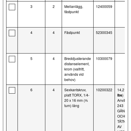
3
2
Mellanlägg,
12400059
fästpunkt
4
4
Fästpunkt
52300345
5
4
Breddjusterande
10300079
distanselement,
krom (valfritt,
används vid
behov)
6
4
Sexkantskruv,
10200322
14,2 N·
platt TORX, 1/4-
lbs
)
20 x 16 mm (⅝
Använd
tum) lång
243
GÄNGL
OCH
TÄTNIN
AV