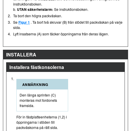
instruktionsboken.
b.
UTAN säkerhetslarm:
Se instruktionsboken.
2.
Ta bort den högra packväskan.
3.
Se
Figur 1
. Ta bort två skruvar (B) från stödet till packväskan på varje
sida.
4.
Lyft insatserna (A) som täcker öppningarna från deras lägen.
INSTALLERA
Installera fästkonsolerna
1.
ANMÄRKNING
Den långa sprinten (C)
monteras mot fordonets
framsida.
För in fästplatteenheterna (1,2) i
öppningarna i stöden till
packväskorna på rätt sida.