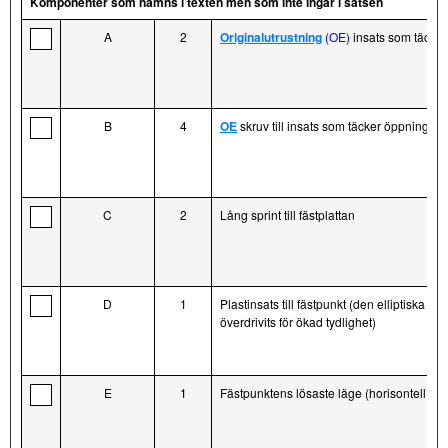
Komponenter som nämns i texten men som inte ingår i satsen
A
2
Originalutrustning
(OE)
insats som täcke
B
4
OE
skruv till insats som täcker öppning
C
2
Lång sprint till fästplattan
D
1
Plastinsats till fästpunkt (den elliptiska fo
överdrivits för ökad tydlighet)
E
1
Fästpunktens lösaste läge (horisontell m