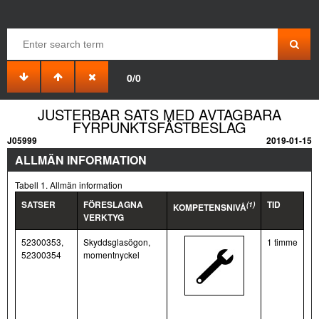
0/0
JUSTERBAR SATS MED AVTAGBARA
FYRPUNKTSFÄSTBESLAG
J05999
2019-01-15
ALLMÄN INFORMATION
Tabell 1. Allmän information
SATSER
FÖRESLAGNA
TID
(1)
KOMPETENSNIVÅ
VERKTYG
52300353,
Skyddsglasögon,
1 timme
52300354
momentnyckel