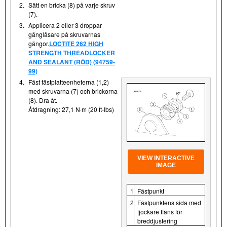
2.
Sätt en bricka (8) på varje skruv
(7).
3.
Applicera 2 eller 3 droppar
gänglåsare på skruvarnas
gängor.
LOCTITE 262 HIGH
STRENGTH THREADLOCKER
AND SEALANT (RÖD) (94759-
99)
4.
Fäst fästplatteenheterna (1,2)
med skruvarna (7) och brickorna
(8). Dra åt.
Åtdragning: 27,1 N·m (20 ft-lbs)
VIEW INTERACTIVE
IMAGE
1
Fästpunkt
2
Fästpunktens sida med
tjockare fläns för
breddjustering