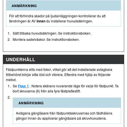
ANMÄRKNING
För att förhindra skador på ljudanläggningen kontrollerar du att
tändningen är AV
innan
du installerar huvudsäkringen.
1.
Sätt tillbaka huvudsäkringen. Se instruktionsboken.
2.
Montera sadelväskor. Se instruktionsboken.
UNDERHÅLL
Fästpunkterna slits med tiden, vilket gör att det installerade avtagbara
tillbehöret börjar sitta löst och vibrera. Efterdra med hjälp av följande
metod.
1.
Se
Figur 1
. Notera skårans nuvarande läge för varje för fästpunkt. Ta
bort skruvarna (6) från alla fyra fästplattestift.
2.
ANMÄRKNING
Avlägsna gänglåsare från fästpunktsskruvarnas och fästhålens
gängor innan du applicerar gänglåsare på skruvhuvudena.