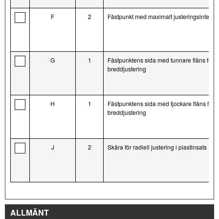
F
2
Fästpunkt med maximalt justeringsinterval
G
1
Fästpunktens sida med tunnare fläns för
breddjustering
H
1
Fästpunktens sida med tjockare fläns för
breddjustering
J
2
Skåra för radiell justering i plastinsats
ALLMÄNT