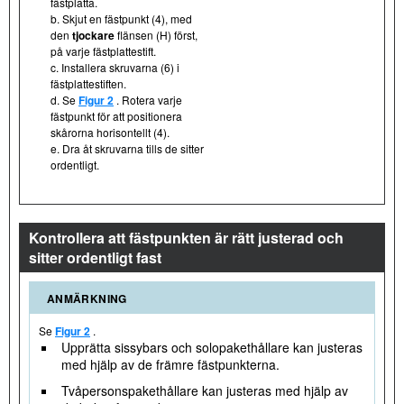
fästplatta.
b. Skjut en fästpunkt (4), med
den
tjockare
flänsen (H) först,
på varje fästplattestift.
c. Installera skruvarna (6) i
fästplattestiften.
d. Se
Figur 2
. Rotera varje
fästpunkt för att positionera
skårorna horisontellt (4).
e. Dra åt skruvarna tills de sitter
ordentligt.
Kontrollera att fästpunkten är rätt justerad och
sitter ordentligt fast
ANMÄRKNING
Se
Figur 2
.
Upprätta sissybars och solopakethållare kan justeras
med hjälp av de främre fästpunkterna.
Tvåpersonspakethållare kan justeras med hjälp av