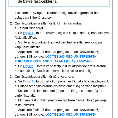
de bakre fästpunkterna.
1.
Installera ett avtagbart tillbehör enligt anvisningarna för den
avtagbara tillbehörssatsen.
2.
Om fästpunkterna sitter för långt ifrån varandra:
a. Ta bort tillbehöret.
b. Se
Figur 1
. Ta bort skruven (6) och fästpunkten (4) från alla fyra
fästplattestiften.
c. Montera fästpunkten (4), med den
tunnare
flänsen först, på
varje fästplattestift.
d. Applicera 2 eller 3 droppar gänglåsare på skruvarnas (6)
gängor. Sätt i skruvar.
LOCTITE 243 MEDIUM STRENGTH
THREADLOCKER AND SEALANT (BLÅ) (99642-97)
e. Se
Figur 2
. Rotera varje fästpunkt för att positionera skårorna
horisontellt (4). Dra åt skruvarna tills de sitter ordentligt.
3.
Om fästpunkterna sitter för nära varandra:
a. Se
Figur 1
. Ta bort alla komponenter från alla fyra fästplattestift.
b. Sätt på breddjusterande distanselement (5) på varje fästpunkt.
c. Sätt på ett distanselement (3) på den längre sprinten (C) för
varje fästplatta.
d. Montera fästpunkten (med den
tjockare
flänsen först) på varje
fästpunktsstift.
e. Applicera 2 eller 3 droppar gänglåsare på skruvarnas (6)
gängor. Sätt i skruvar.
LOCTITE 243 MEDIUM STRENGTH