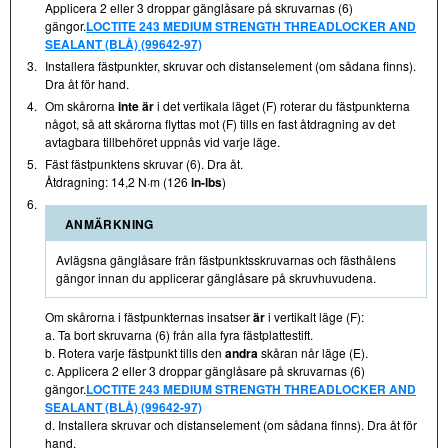
Applicera 2 eller 3 droppar gänglåsare på skruvarnas (6)
gängor.
LOCTITE 243 MEDIUM STRENGTH THREADLOCKER AND
SEALANT (BLÅ) (99642-97)
3.
Installera fästpunkter, skruvar och distanselement (om sådana finns).
Dra åt för hand.
4.
Om skårorna
inte är
i det vertikala läget (F) roterar du fästpunkterna
något, så att skårorna flyttas mot (F) tills en fast åtdragning av det
avtagbara tillbehöret uppnås vid varje läge.
5.
Fäst fästpunktens skruvar (6). Dra åt.
Åtdragning: 14,2 N·m (126
in-lbs
)
6.
ANMÄRKNING
Avlägsna gänglåsare från fästpunktsskruvarnas och fästhålens
gängor innan du applicerar gänglåsare på skruvhuvudena.
Om skårorna i fästpunkternas insatser
är
i vertikalt läge (F):
a. Ta bort skruvarna (6) från alla fyra fästplattestift.
b. Rotera varje fästpunkt tills den
andra
skåran når läge (E).
c. Applicera 2 eller 3 droppar gänglåsare på skruvarnas (6)
gängor.
LOCTITE 243 MEDIUM STRENGTH THREADLOCKER AND
SEALANT (BLÅ) (99642-97)
d. Installera skruvar och distanselement (om sådana finns). Dra åt för
hand.