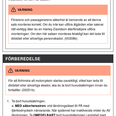
VARNING
Förarens och passagerarens säkerhet är beroende av att denna
sats monteras korrekt. Om du inte kan utföra åtgärden eller saknar
rätt verktyg låter du en Harley-Davidson-återförsäljare utföra
monteringen. Om den här satsen monteras felaktigt kan det leda till
dödsfall eller allvarliga personskador. (00308b)
FÖRBEREDELSE
VARNING
För att förhindra att motorcykeln startas oavsiktligt, vilket kan leda till
dödsfall eller allvarliga skador, ska du ta bort huvudsäkringen innan du
fortsätter. (00251b)
1.
Ta bort huvudsäkringen.
a.
MED säkerhetssiren:
vrid tändningslåset till PÅ med
fjärrkodnyckeln närvarande. När systemet har inaktiverats vrider du AV
tändningen. Ta
OMEDELBART
bort huvudsäkringen i enlighet med