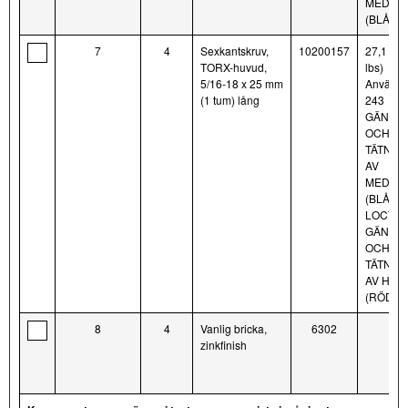
MEDEL
(BLÅ)
7
4
Sexkantskruv,
10200157
27,1 N·m 
TORX-huvud,
lbs)
5/16-18 x 25 mm
Använd
(1 tum) lång
243
GÄNGL
OCH
TÄTNIN
AV
MEDEL
(BLÅ) o
LOCTIT
GÄNGL
OCH
TÄTNIN
AV HÖG
(RÖD)
8
4
Vanlig bricka,
6302
zinkfinish