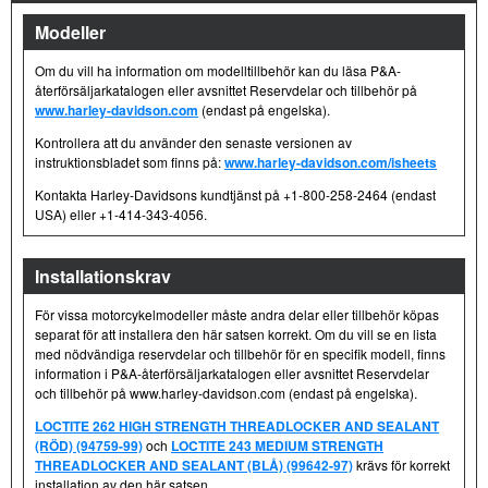
Modeller
Om du vill ha information om modelltillbehör kan du läsa P&A-
återförsäljarkatalogen eller avsnittet Reservdelar och tillbehör på
www.harley-davidson.com
(endast på engelska).
Kontrollera att du använder den senaste versionen av
instruktionsbladet som finns på:
www.harley-davidson.com/isheets
Kontakta Harley-Davidsons kundtjänst på +1-800-258-2464 (endast
USA) eller +1-414-343-4056.
Installationskrav
För vissa motorcykelmodeller måste andra delar eller tillbehör köpas
separat för att installera den här satsen korrekt. Om du vill se en lista
med nödvändiga reservdelar och tillbehör för en specifik modell, finns
information i P&A-återförsäljarkatalogen eller avsnittet Reservdelar
och tillbehör på www.harley-davidson.com (endast på engelska).
LOCTITE 262 HIGH STRENGTH THREADLOCKER AND SEALANT
(RÖD) (94759-99)
och
LOCTITE 243 MEDIUM STRENGTH
THREADLOCKER AND SEALANT (BLÅ) (99642-97)
krävs för korrekt
installation av den här satsen.