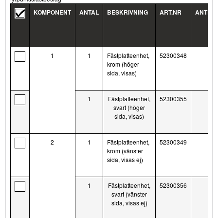
KOMPONENT
ANTAL
BESKRIVNING
ART.NR
ANTEC
1
1
Fästplatteenhet,
52300348
krom (höger
sida, visas)
1
Fästplatteenhet,
52300355
svart (höger
sida, visas)
2
1
Fästplatteenhet,
52300349
krom (vänster
sida, visas ej)
1
Fästplatteenhet,
52300356
svart (vänster
sida, visas ej)