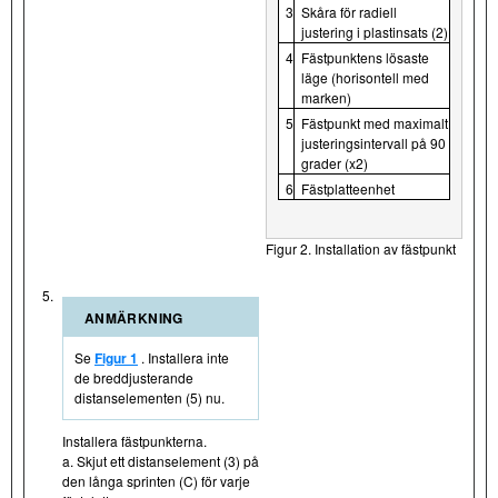
3
Skåra för radiell
justering i plastinsats (2)
4
Fästpunktens lösaste
läge (horisontell med
marken)
5
Fästpunkt med maximalt
justeringsintervall på 90
grader (x2)
6
Fästplatteenhet
Figur 2. Installation av fästpunkt
5.
ANMÄRKNING
Se
Figur 1
. Installera inte
de breddjusterande
distanselementen (5) nu.
Installera fästpunkterna.
a. Skjut ett distanselement (3) på
den långa sprinten (C) för varje