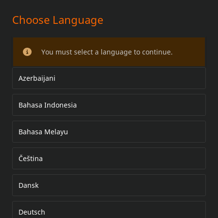
Choose Language
SCREAMIN' EAGLE STREET
CANNON HÖGPRESTERANDE
You must select a language to continue.
TOURING-LJUDDÄMPARE
Azerbaijani
Bahasa Indonesia
Bahasa Melayu
Čeština
Dansk
Deutsch