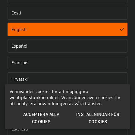
Eesti
Error loading document
English
Español
Français
Hrvatski
Vi använder cookies för att möjliggöra
Italiano
webbplatsfunktionalitet. Vi använder även cookies för
att analysera användningen av våra tjänster.
Kazakh
ACCEPTERA ALLA
INSTÄLLNINGAR FÖR
COOKIES
COOKIES
Latviešu