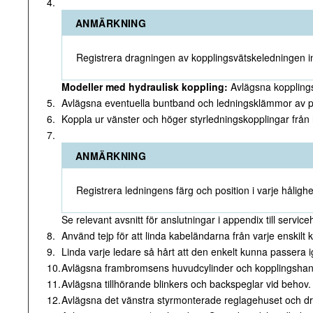
4.
ANMÄRKNING
Registrera dragningen av kopplingsvätskeledningen 
Modeller med hydraulisk koppling:
Avlägsna koppling
5.
Avlägsna eventuella buntband och ledningsklämmor av pla
6.
Koppla ur vänster och höger styrledningskopplingar frå
7.
ANMÄRKNING
Registrera ledningens färg och position i varje håligh
Se relevant avsnitt för anslutningar i appendix till serv
8.
Använd tejp för att linda kabeländarna från varje enskilt 
9.
Linda varje ledare så hårt att den enkelt kunna passera 
10.
Avlägsna frambromsens huvudcylinder och kopplingshand
11.
Avlägsna tillhörande blinkers och backspeglar vid behov.
12.
Avlägsna det vänstra styrmonterade reglagehuset och dr