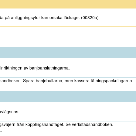
a på anliggningsytor kan orsaka läckage. (00320a)
nriktningen av banjoanslutningarna.
handboken. Spara banjobultarna, men kassera tätningspackningarna.
avlägsnas.
gsvajern från kopplingshandtaget. Se verkstadshandboken.
.