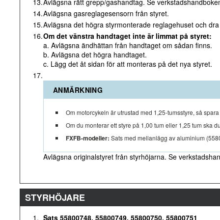
13.
Avlägsna rätt grepp/gashandtag. Se verkstadshandboke
14.
Avlägsna gasreglagesensorn från styret.
15.
Avlägsna det högra styrmonterade reglagehuset och dra
16.
Om det vänstra handtaget inte är limmat på styret:
a. Avlägsna ändhättan från handtaget om sådan finns.
b. Avlägsna det högra handtaget.
c. Lägg det åt sidan för att monteras på det nya styret.
17.
ANMÄRKNING
Om motorcykeln är utrustad med 1,25-tumsstyre, så spara 
Om du monterar ett styre på 1,00 tum eller 1,25 tum ska 
FXFB-modeller:
Sats med mellanlägg av aluminium (5580
Avlägsna originalstyret från styrhöjarna. Se verkstadsh
STYRHÖJARE
1.
Sats 55800748, 55800749, 55800750, 55800751