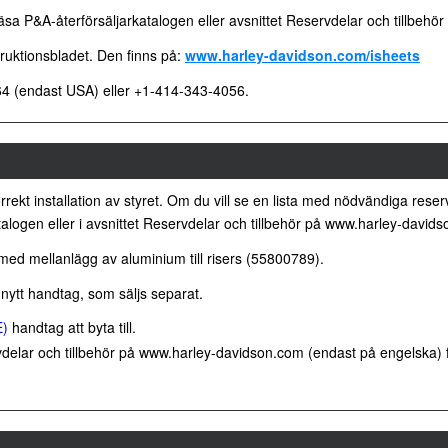
äsa P&A-återförsäljarkatalogen eller avsnittet Reservdelar och tillbe
ruktionsbladet. Den finns på:
www.harley-davidson.com/isheets
4 (endast USA) eller +1-414-343-4056.
korrekt installation av styret. Om du vill se en lista med nödvändiga rese
atalogen eller i avsnittet Reservdelar och tillbehör på www.harley-davi
med mellanlägg av aluminium till risers (55800789).
nytt handtag, som säljs separat.
)
handtag att byta till.
vdelar och tillbehör på www.harley-davidson.com (endast på engelska) fö