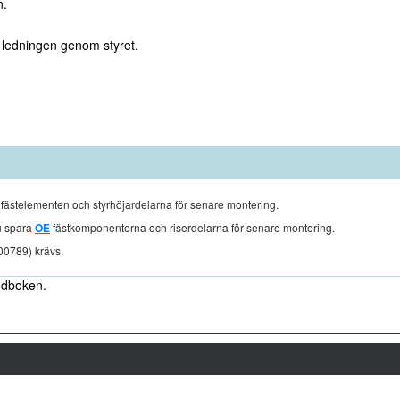
n.
 ledningen genom styret.
fästelementen och styrhöjardelarna för senare montering.
du spara
OE
fästkomponenterna och riserdelarna för senare montering.
0789) krävs.
andboken.