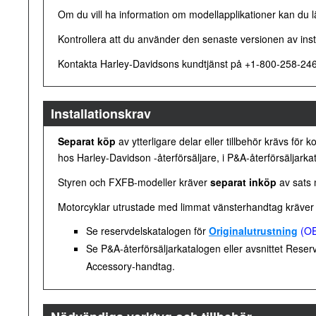
Om du vill ha information om modellapplikationer kan du l
Kontrollera att du använder den senaste versionen av inst
Kontakta Harley-Davidsons kundtjänst på +1-800-258-246
Installationskrav
Separat köp
av ytterligare delar eller tillbehör krävs för 
hos
Harley-Davidson
-återförsäljare, i P&A-återförsäljark
Styren och FXFB-modeller kräver
separat inköp
av sats 
Motorcyklar utrustade med limmat vänsterhandtag kräver 
Se reservdelskatalogen för
Originalutrustning
(OE
Se P&A-återförsäljarkatalogen eller avsnittet Reser
Accessory-handtag.