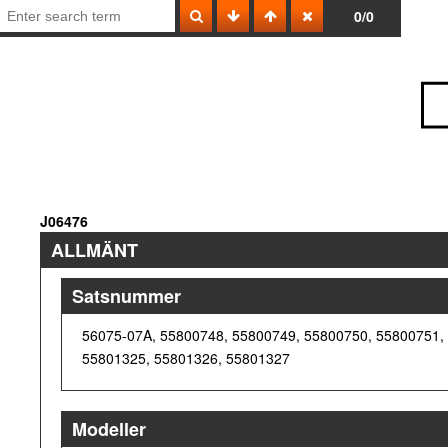
0/0
J06476
ALLMÄNT
Satsnummer
56075-07A, 55800748, 55800749, 55800750, 55800751,
55801325, 55801326, 55801327
Modeller