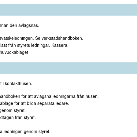
innan den avlägsnas.
svätskeledningen. Se verkstadshandboken.
st från styrets ledningar. Kassera.
n huvudkablaget
et i kontakthusen.
icehandboken för att avlägsna ledningarna från husen.
kablage för att bilda separata ledare.
igenom styret.
tagen från styret.
a ledningen genom styret.