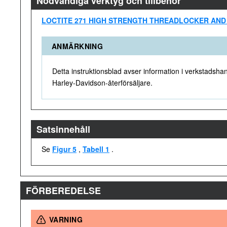
Nödvändiga verktyg och tillbehör
LOCTITE 271 HIGH STRENGTH THREADLOCKER AND SE
ANMÄRKNING
Detta instruktionsblad avser information i verkstadsha
Harley-Davidson-återförsäljare.
Satsinnehåll
Se
Figur 5
,
Tabell 1
.
FÖRBEREDELSE
VARNING