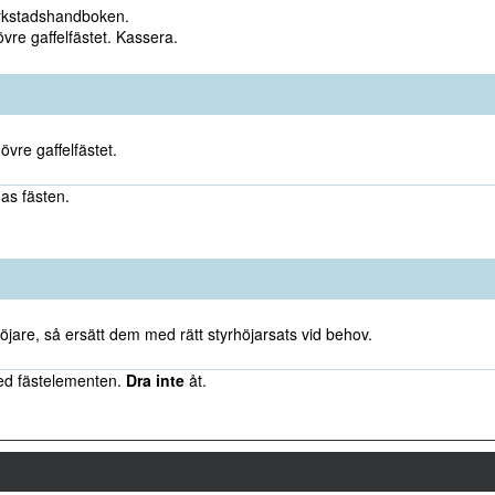
erkstadshandboken.
vre gaffelfästet. Kassera.
vre gaffelfästet.
as fästen.
jare, så ersätt dem med rätt styrhöjarsats vid behov.
ed fästelementen.
Dra inte
åt.