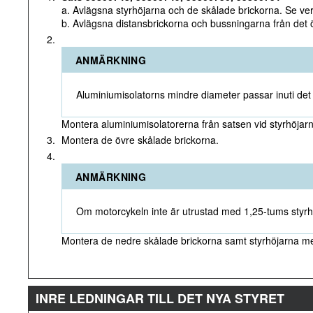
a. Avlägsna styrhöjarna och de skålade brickorna. Se v
b. Avlägsna distansbrickorna och bussningarna från det ö
2.
ANMÄRKNING
Aluminiumisolatorns mindre diameter passar inuti det ö
Montera aluminiumisolatorerna från satsen vid styrhöjarn
3.
Montera de övre skålade brickorna.
4.
ANMÄRKNING
Om motorcykeln inte är utrustad med 1,25-tums styrhö
Montera de nedre skålade brickorna samt styrhöjarna m
INRE LEDNINGAR TILL DET NYA STYRET