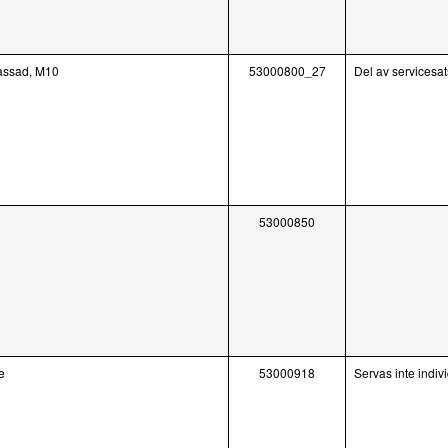
assad, M10
53000800_27
Del av servicesa
53000850
e
53000918
Servas inte indivi