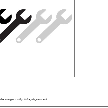
toder som ger måttligt åtdragningsmoment