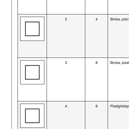
2
4
Bricka, pla
3
8
Bricka, plas
4
8
Plastglidsty