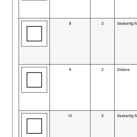
8
2
Sexkantig f
9
2
Distans
10
2
Sexkantig f