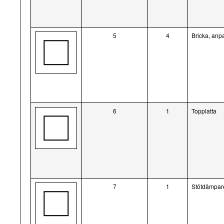
5
4
Bricka, anp
6
1
Topplatta
7
1
Stötdämpar